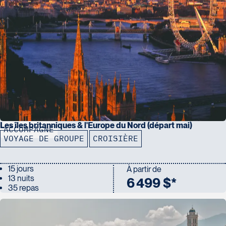
Les îles britanniques & l'Europe du Nord (départ mai)
ACCOMPAGNÉ
VOYAGE DE GROUPE
CROISIÈRE
15 jours
À partir de
13 nuits
6 499 $*
35 repas