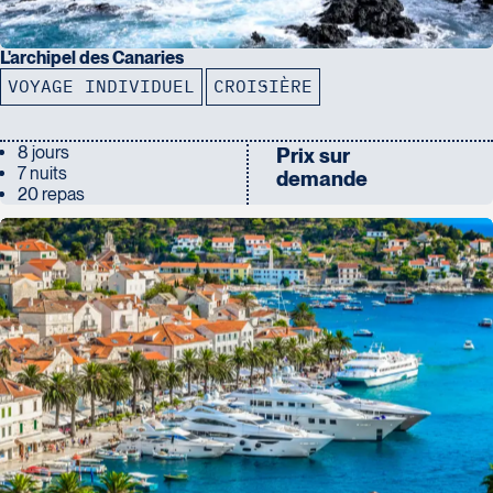
L'archipel des Canaries
VOYAGE INDIVIDUEL
CROISIÈRE
8 jours
Prix sur
7 nuits
demande
20 repas