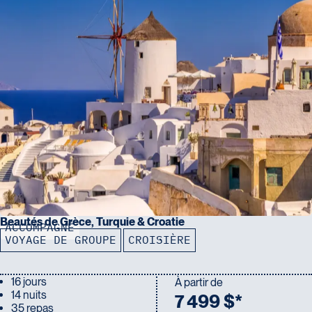
Beautés de Grèce, Turquie & Croatie
ACCOMPAGNÉ
VOYAGE DE GROUPE
CROISIÈRE
16 jours
À partir de
14 nuits
7 499 $*
35 repas