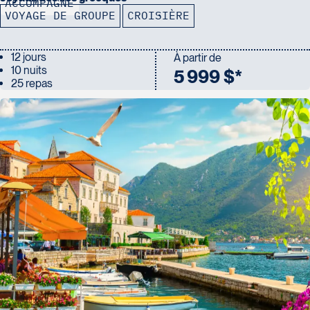
ACCOMPAGNÉ
VOYAGE DE GROUPE
CROISIÈRE
12 jours
À partir de
10 nuits
5 999 $*
25 repas