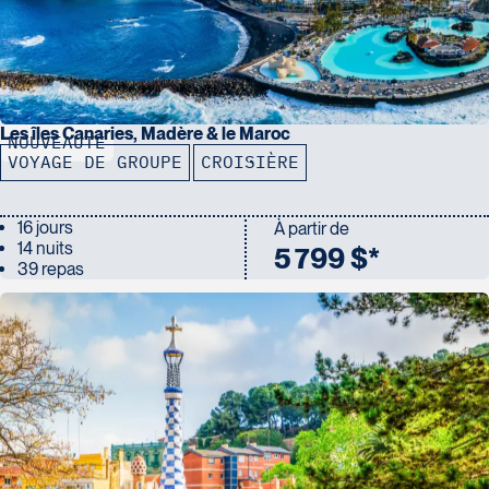
Les îles Canaries, Madère & le Maroc
NOUVEAUTÉ
VOYAGE DE GROUPE
CROISIÈRE
16 jours
À partir de
14 nuits
5 799 $*
39 repas