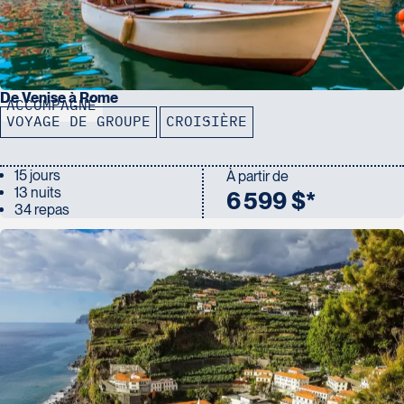
De Venise à Rome
ACCOMPAGNÉ
VOYAGE DE GROUPE
CROISIÈRE
15 jours
À partir de
13 nuits
6 599 $*
34 repas