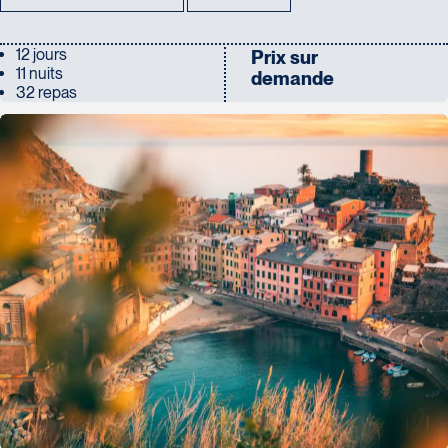
12 jours
Prix sur
11 nuits
demande
32 repas