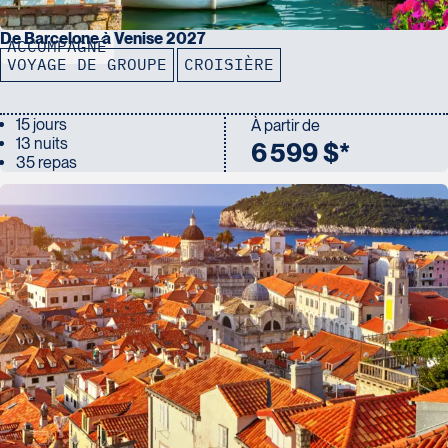
De Barcelone à Venise 2027
ACCOMPAGNÉ
VOYAGE DE GROUPE
CROISIÈRE
15 jours
À partir de
13 nuits
6 599 $*
35 repas