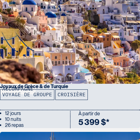
Joyaux de Grèce & de Turquie
ACCOMPAGNÉ
VOYAGE DE GROUPE
CROISIÈRE
12 jours
À partir de
10 nuits
5 399 $*
26 repas