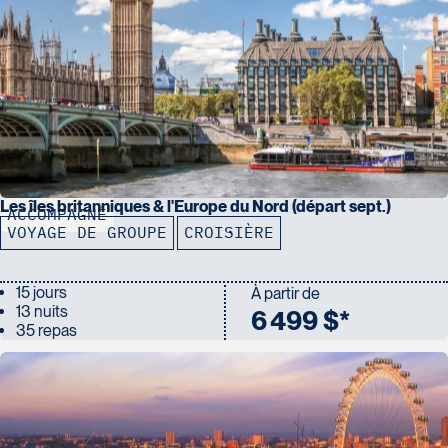
Les îles britanniques & l'Europe du Nord (départ sept.)
ACCOMPAGNÉ
VOYAGE DE GROUPE
CROISIÈRE
15 jours
À partir de
13 nuits
6 499 $*
35 repas