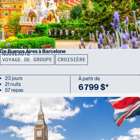
De Buenos Aires à Barcelone
NOUVEAUTÉ
VOYAGE DE GROUPE
CROISIÈRE
23 jours
À partir de
21 nuits
6 799 $*
57 repas