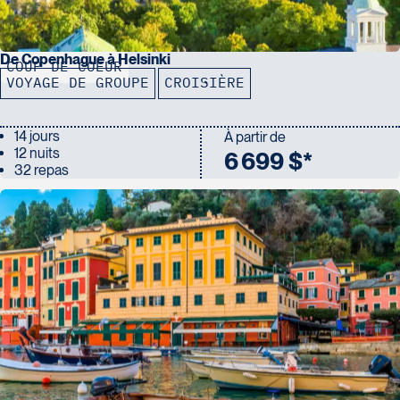
De Copenhague à Helsinki
COUP DE COEUR
VOYAGE DE GROUPE
CROISIÈRE
14 jours
À partir de
12 nuits
6 699 $*
32 repas