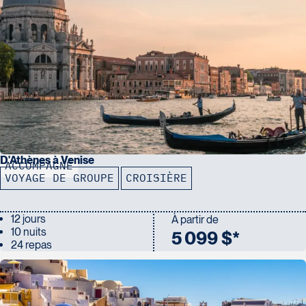
D'Athènes à Venise
ACCOMPAGNÉ
VOYAGE DE GROUPE
CROISIÈRE
12 jours
À partir de
10 nuits
5 099 $*
24 repas