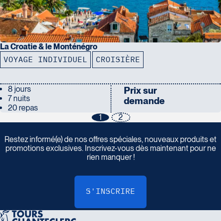
La Croatie & le Monténégro
VOYAGE INDIVIDUEL
CROISIÈRE
8 jours
Prix sur
7 nuits
demande
20 repas
1
2
I
n
s
c
r
i
v
e
z
-
v
o
u
s
à
n
o
t
r
e
i
n
f
o
l
e
t
t
r
e
Restez informé(e) de nos offres spéciales, nouveaux produits et
promotions exclusives. Inscrivez-vous dès maintenant pour ne
rien manquer !