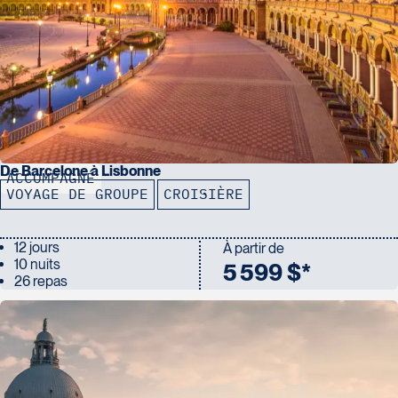
De Barcelone à Lisbonne
ACCOMPAGNÉ
VOYAGE DE GROUPE
CROISIÈRE
12 jours
À partir de
10 nuits
5 599 $*
26 repas