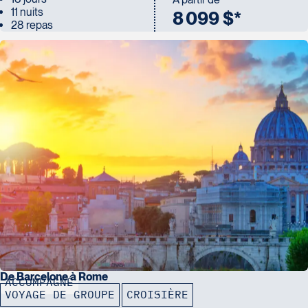
11 nuits
8 099 $*
28 repas
De Barcelone à Rome
ACCOMPAGNÉ
VOYAGE DE GROUPE
CROISIÈRE