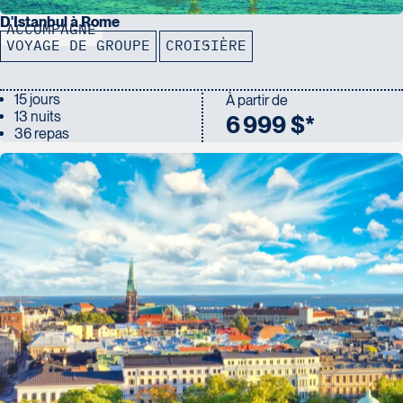
D'Istanbul à Rome
ACCOMPAGNÉ
VOYAGE DE GROUPE
CROISIÈRE
15 jours
À partir de
13 nuits
6 999 $*
36 repas