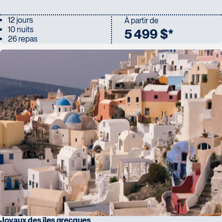
12 jours
À partir de
10 nuits
5 499 $*
26 repas
Joyaux des îles grecques