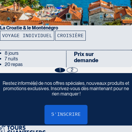
La Croatie & le Monténégro
VOYAGE INDIVIDUEL
CROISIÈRE
8 jours
Prix sur
7 nuits
demande
20 repas
1
2
I
n
s
c
r
i
v
e
z
-
v
o
u
s
à
n
o
t
r
e
i
n
f
o
l
e
t
t
r
e
Restez informé(e) de nos offres spéciales, nouveaux produits et
promotions exclusives. Inscrivez-vous dès maintenant pour ne
rien manquer !