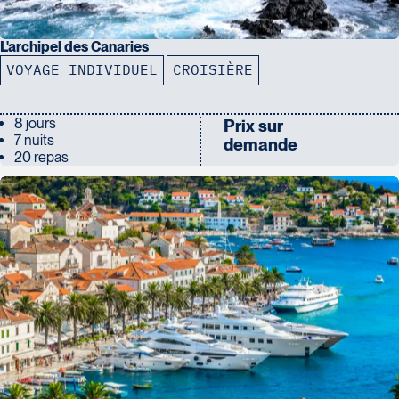
L'archipel des Canaries
VOYAGE INDIVIDUEL
CROISIÈRE
8 jours
Prix sur
7 nuits
demande
20 repas