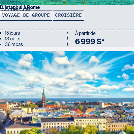
D'Istanbul à Rome
ACCOMPAGNÉ
VOYAGE DE GROUPE
CROISIÈRE
15 jours
À partir de
13 nuits
6 999 $*
36 repas