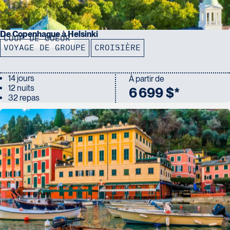
De Copenhague à Helsinki
COUP DE COEUR
VOYAGE DE GROUPE
CROISIÈRE
14 jours
À partir de
12 nuits
6 699 $*
32 repas