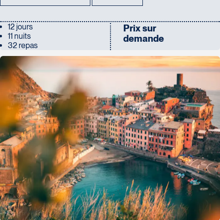
12 jours
Prix sur
11 nuits
demande
32 repas