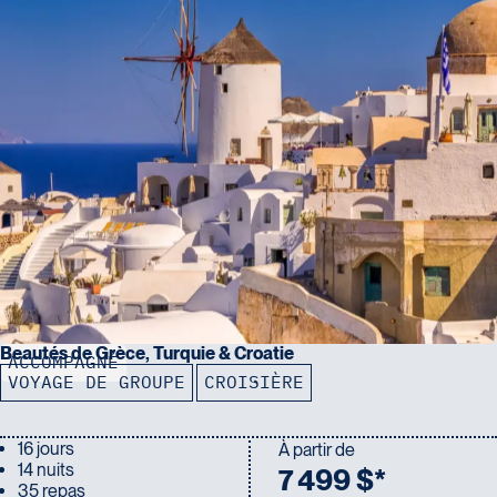
Beautés de Grèce, Turquie & Croatie
ACCOMPAGNÉ
VOYAGE DE GROUPE
CROISIÈRE
16 jours
À partir de
14 nuits
7 499 $*
35 repas