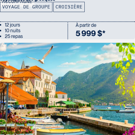
ACCOMPAGNÉ
VOYAGE DE GROUPE
CROISIÈRE
12 jours
À partir de
10 nuits
5 999 $*
25 repas