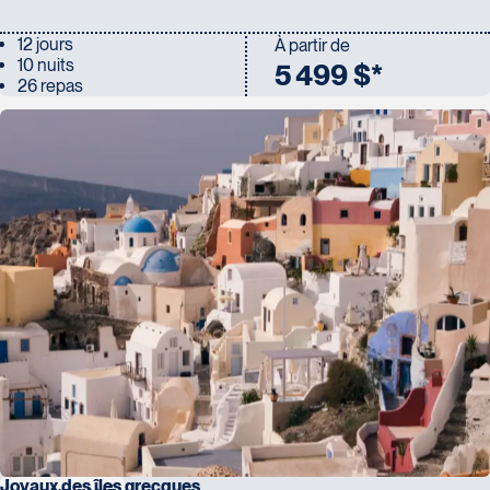
12 jours
À partir de
10 nuits
5 499 $*
26 repas
Joyaux des îles grecques