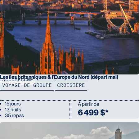
Les îles britanniques & l'Europe du Nord (départ mai)
ACCOMPAGNÉ
VOYAGE DE GROUPE
CROISIÈRE
15 jours
À partir de
13 nuits
6 499 $*
35 repas