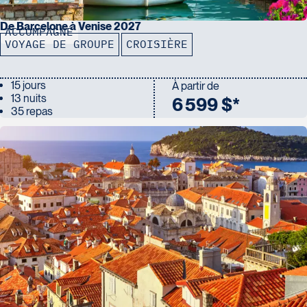
De Barcelone à Venise 2027
ACCOMPAGNÉ
VOYAGE DE GROUPE
CROISIÈRE
15 jours
À partir de
13 nuits
6 599 $*
35 repas