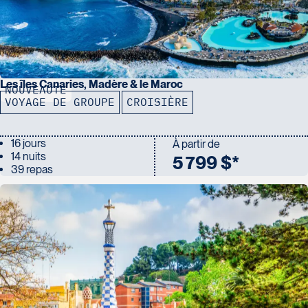
Les îles Canaries, Madère & le Maroc
NOUVEAUTÉ
VOYAGE DE GROUPE
CROISIÈRE
16 jours
À partir de
14 nuits
5 799 $*
39 repas