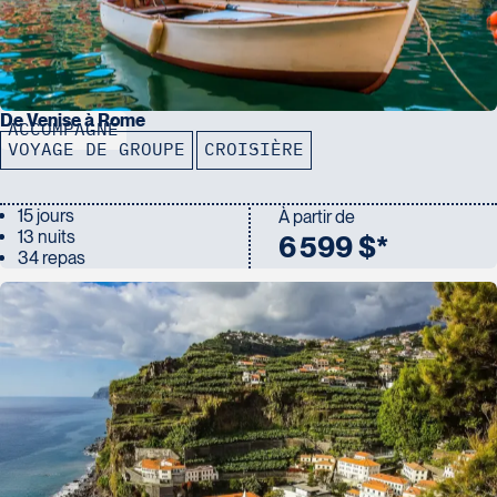
De Venise à Rome
ACCOMPAGNÉ
VOYAGE DE GROUPE
CROISIÈRE
15 jours
À partir de
13 nuits
6 599 $*
34 repas