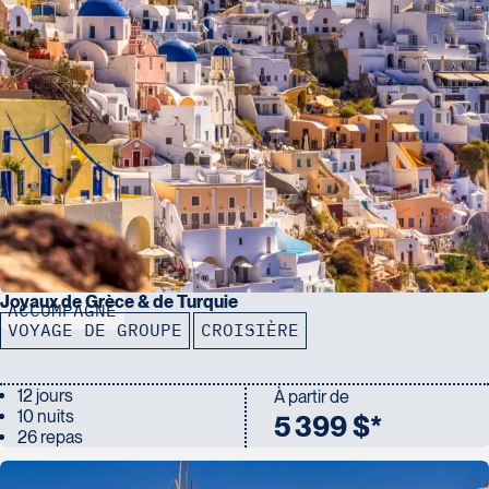
Joyaux de Grèce & de Turquie
ACCOMPAGNÉ
VOYAGE DE GROUPE
CROISIÈRE
12 jours
À partir de
10 nuits
5 399 $*
26 repas