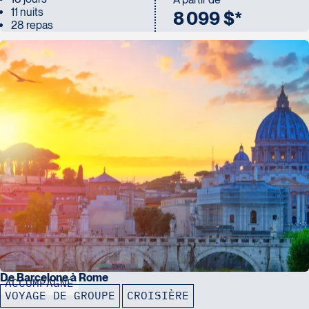
11 nuits
8 099 $*
28 repas
De Barcelone à Rome
ACCOMPAGNÉ
VOYAGE DE GROUPE
CROISIÈRE