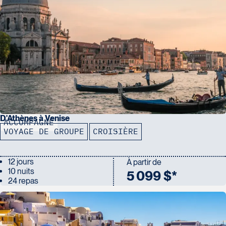
D'Athènes à Venise
ACCOMPAGNÉ
VOYAGE DE GROUPE
CROISIÈRE
12 jours
À partir de
10 nuits
5 099 $*
24 repas