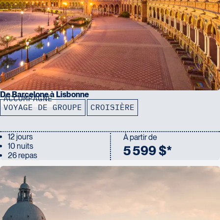
De Barcelone à Lisbonne
ACCOMPAGNÉ
VOYAGE DE GROUPE
CROISIÈRE
12 jours
À partir de
10 nuits
5 599 $*
26 repas