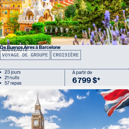
De Buenos Aires à Barcelone
NOUVEAUTÉ
VOYAGE DE GROUPE
CROISIÈRE
23 jours
À partir de
21 nuits
6 799 $*
57 repas