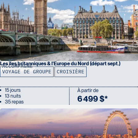
Les îles britanniques & l'Europe du Nord (départ sept.)
ACCOMPAGNÉ
VOYAGE DE GROUPE
CROISIÈRE
15 jours
À partir de
13 nuits
6 499 $*
35 repas