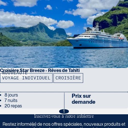
Croisière Star Breeze - Rêves de Tahiti
NOUVEAUTÉ
VOYAGE INDIVIDUEL
CROISIÈRE
8 jours
Prix sur
7 nuits
demande
20 repas
1
I
n
s
c
r
i
v
e
z
-
v
o
u
s
à
n
o
t
r
e
i
n
f
o
l
e
t
t
r
e
Restez informé(e) de nos offres spéciales, nouveaux produits et