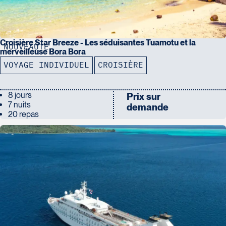
Croisière Star Breeze - Les séduisantes Tuamotu et la
NOUVEAUTÉ
merveilleuse Bora Bora
VOYAGE INDIVIDUEL
CROISIÈRE
8 jours
Prix sur
7 nuits
demande
20 repas