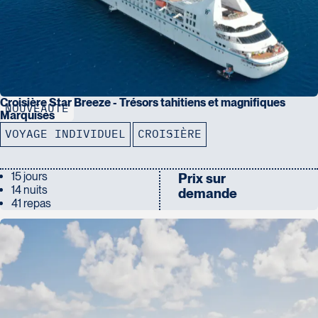
Croisière Star Breeze - Trésors tahitiens et magnifiques
NOUVEAUTÉ
Marquises
VOYAGE INDIVIDUEL
CROISIÈRE
15 jours
Prix sur
14 nuits
demande
41 repas