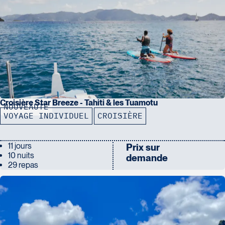
Croisière Star Breeze - Tahiti & les Tuamotu
NOUVEAUTÉ
VOYAGE INDIVIDUEL
CROISIÈRE
11 jours
Prix sur
10 nuits
demande
29 repas