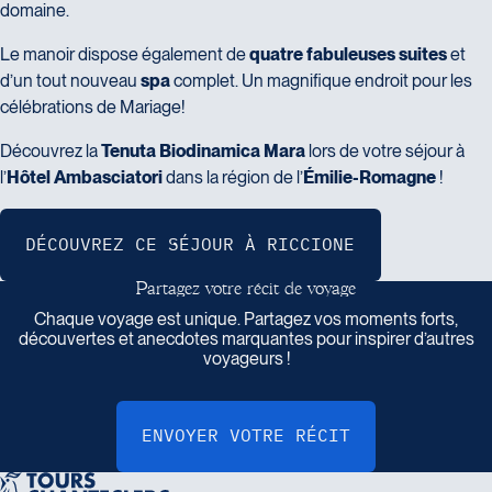
domaine.
Le manoir dispose également de
quatre fabuleuses suites
et
d’un tout nouveau
spa
complet. Un magnifique endroit pour les
célébrations de Mariage!
Découvrez la
Tenuta Biodinamica Mara
lors de votre séjour à
l’
Hôtel Ambasciatori
dans la région de l’
Émilie-Romagne
!
P
a
r
t
a
g
e
z
v
o
t
r
e
r
é
c
i
t
d
e
v
o
y
a
g
e
Chaque voyage est unique. Partagez vos moments forts,
découvertes et anecdotes marquantes pour inspirer d’autres
voyageurs !