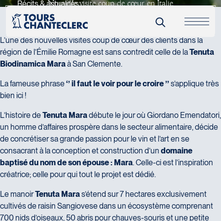
N
o
u
v
e
l
l
e
v
i
s
i
t
e
c
o
u
p
d
e
c
œ
u
r
e
n
I
t
a
l
i
e
Récits & actualités
Actualité par Josée Rouleau, Déléguée commerciale chez
Nom complet
*
Tours Chanteclerc
Mai 2019
Courriel
*
L’une des nouvelles visites coup de cœur des clients dans la
région de l’Émilie Romagne est sans contredit celle de la
Tenuta
Numéro de téléphone
Biodinamica Mara
à San Clemente.
Message
*
La fameuse phrase
‘’ il faut le voir pour le croire ’’
s’applique très
bien ici !
L’histoire de
Tenuta Mara
débute le jour où Giordano Emendatori,
un homme d’affaires prospère dans le secteur alimentaire, décide
de concrétiser sa grande passion pour le vin et l’art en se
consacrant à la conception et construction d’un
domaine
baptisé du nom de son épouse : Mara
. Celle-ci est l’inspiration
créatrice; celle pour qui tout le projet est dédié.
Le manoir
Tenuta Mara
s’étend sur 7 hectares exclusivement
cultivés de raisin Sangiovese dans un écosystème comprenant
Ajoutez vos images et/ou votre texte (format Word ou PDF) -
700 nids d’oiseaux, 50 abris pour chauves-souris et une petite