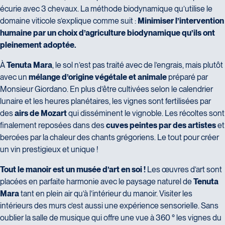
Maximum de 50 MO
écurie avec 3 chevaux. La méthode biodynamique qu’utilise le
domaine viticole s’explique comme suit :
Minimiser l’intervention
Consentement
humaine par un choix d’agriculture biodynamique qu’ils ont
En partageant mon expérience, je consens la cession
pleinement adoptée.
de mes droits d'auteur sur les photographies et texte et
À
Tenuta Mara
, le sol n’est pas traité avec de l’engrais, mais plutôt
j'accepte que ces informations puissent être utilisées à
avec un
mélange d’origine végétale et animale
préparé par
des fins commerciales sur différentes plateformes (site
Monsieur Giordano. En plus d’être cultivées selon le calendrier
internet, réseaux sociaux, brochures, infolettre, etc.)
lunaire et les heures planétaires, les vignes sont fertilisées par
des
airs de Mozart
qui disséminent le vignoble. Les récoltes sont
SOUMETTRE
finalement reposées dans des
cuves peintes par des artistes
et
bercées par la chaleur des chants grégoriens. Le tout pour créer
un vin prestigieux et unique !
Tout le manoir est un musée d’art en soi !
Les œuvres d’art sont
placées en parfaite harmonie avec le paysage naturel de
Tenuta
Mara
tant en plein air qu’à l’intérieur du manoir. Visiter les
intérieurs des murs c’est aussi une expérience sensorielle. Sans
oublier la salle de musique qui offre une vue à 360 ° les vignes du