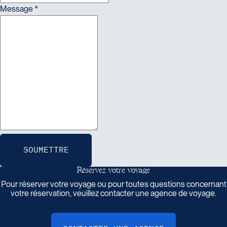
Message
*
SOUMETTRE
R
é
s
e
r
v
e
z
v
o
t
r
e
v
o
y
a
g
e
Pour réserver votre voyage ou pour toutes questions concernant
votre réservation, veuillez contacter une agence de voyage.