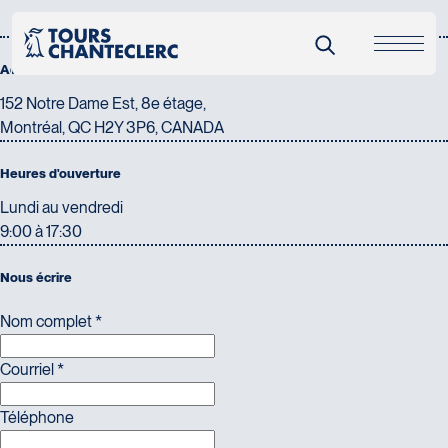
C
o
n
t
a
c
t
e
z
-
n
o
u
s
Adresse
152 Notre Dame Est, 8e étage,
Montréal, QC H2Y 3P6, CANADA
Heures d'ouverture
Lundi au vendredi
9:00 à 17:30
Nous écrire
Nom complet
*
Courriel
*
Téléphone