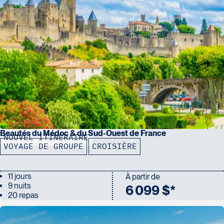
Beautés du Médoc & du Sud-Ouest de France
NOUVEL ITINÉRAIRE
VOYAGE DE GROUPE
CROISIÈRE
11 jours
À partir de
9 nuits
6 099 $*
20 repas