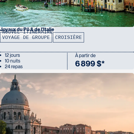
Joyaux du Pô & de l'Italie
NOUVEL ITINÉRAIRE
VOYAGE DE GROUPE
CROISIÈRE
12 jours
À partir de
10 nuits
6 899 $*
24 repas