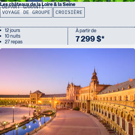
Les châteaux de la Loire & la Seine
DÉPART GARANTI
VOYAGE DE GROUPE
CROISIÈRE
12 jours
À partir de
10 nuits
7 299 $*
27 repas