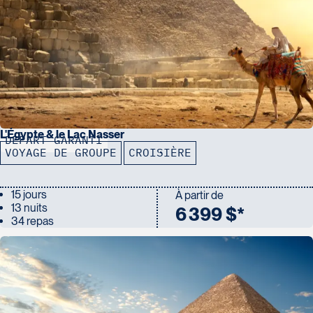
L'Égypte & le Lac Nasser
DÉPART GARANTI
VOYAGE DE GROUPE
CROISIÈRE
15 jours
À partir de
13 nuits
6 399 $*
34 repas