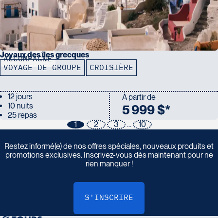
Joyaux des îles grecques
ACCOMPAGNÉ
VOYAGE DE GROUPE
CROISIÈRE
12 jours
À partir de
10 nuits
5 999 $*
25 repas
1
2
3
...
10
I
n
s
c
r
i
v
e
z
-
v
o
u
s
à
n
o
t
r
e
i
n
f
o
l
e
t
t
r
e
Restez informé(e) de nos offres spéciales, nouveaux produits et
promotions exclusives. Inscrivez-vous dès maintenant pour ne
rien manquer !