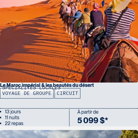
Le Maroc impérial & les beautés du désert
SPÉCIALITÉS LOCALES
VOYAGE DE GROUPE
CIRCUIT
13 jours
À partir de
11 nuits
5 099 $*
22 repas