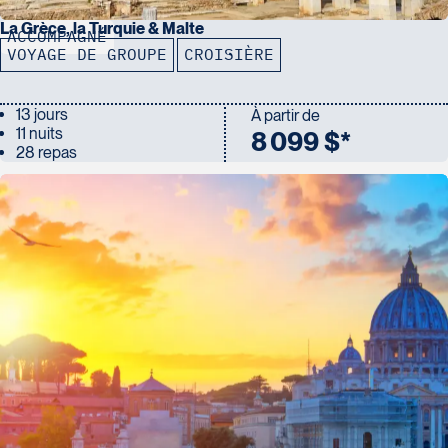
La Grèce, la Turquie & Malte
ACCOMPAGNÉ
VOYAGE DE GROUPE
CROISIÈRE
13 jours
À partir de
11 nuits
8 099 $*
28 repas