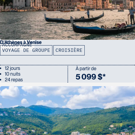
D'Athènes à Venise
ACCOMPAGNÉ
VOYAGE DE GROUPE
CROISIÈRE
12 jours
À partir de
10 nuits
5 099 $*
24 repas