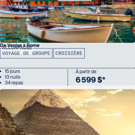
De Venise à Rome
ACCOMPAGNÉ
VOYAGE DE GROUPE
CROISIÈRE
15 jours
À partir de
13 nuits
6 599 $*
34 repas