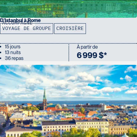
D'Istanbul à Rome
ACCOMPAGNÉ
VOYAGE DE GROUPE
CROISIÈRE
15 jours
À partir de
13 nuits
6 999 $*
36 repas