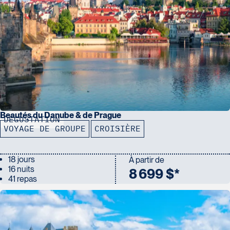
Beautés du Danube & de Prague
DÉGUSTATION
VOYAGE DE GROUPE
CROISIÈRE
18 jours
À partir de
16 nuits
8 699 $*
41 repas