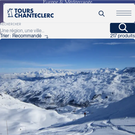
Europe & Méditerranée
EUROPE & MÉDITERRANÉE
VOYAGE DE GROUPE
Un réel musée à ciel ouvert !
RECHERCHER
FILTRES AVANCÉS
Trier :
217 produits