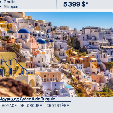
7 nuits
5 399 $*
16 repas
Joyaux de Grèce & de Turquie
ACCOMPAGNÉ
VOYAGE DE GROUPE
CROISIÈRE