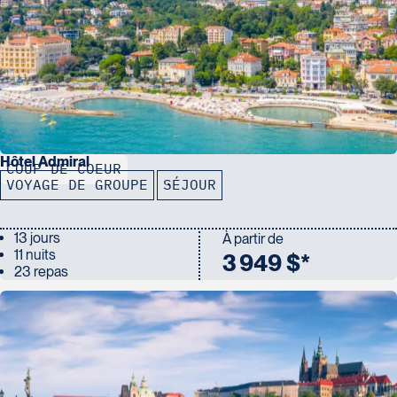
Hôtel Admiral
COUP DE COEUR
VOYAGE DE GROUPE
SÉJOUR
13 jours
À partir de
11 nuits
3 949 $*
23 repas