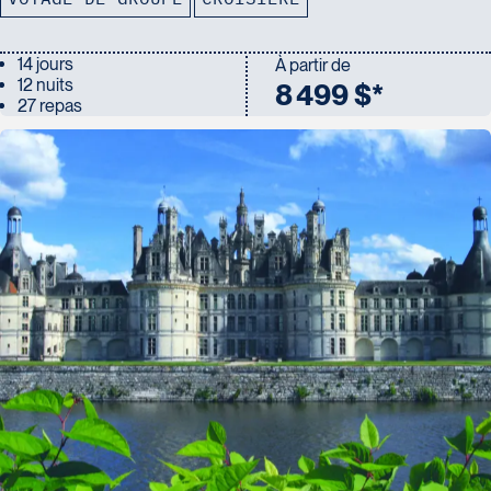
14 jours
À partir de
12 nuits
8 499 $*
27 repas