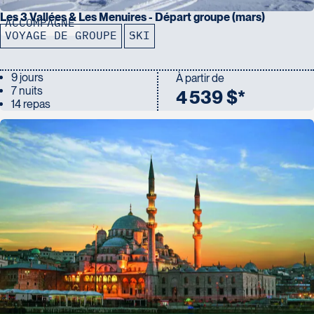
Les 3 Vallées & Les Menuires - Départ groupe (mars)
ACCOMPAGNÉ
VOYAGE DE GROUPE
SKI
9 jours
À partir de
7 nuits
4 539 $*
14 repas