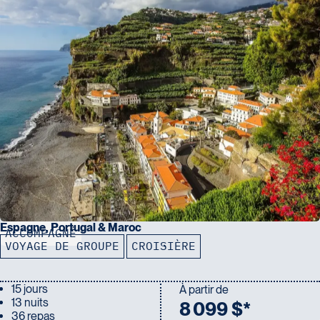
Espagne, Portugal & Maroc
ACCOMPAGNÉ
VOYAGE DE GROUPE
CROISIÈRE
15 jours
À partir de
13 nuits
8 099 $*
36 repas