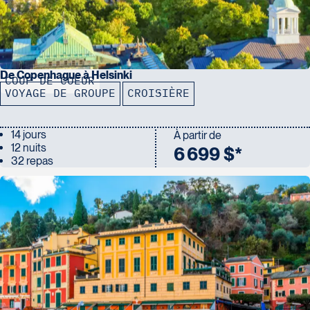
De Copenhague à Helsinki
COUP DE COEUR
VOYAGE DE GROUPE
CROISIÈRE
14 jours
À partir de
12 nuits
6 699 $*
32 repas