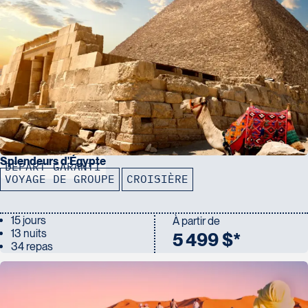
Splendeurs d'Égypte
DÉPART GARANTI
VOYAGE DE GROUPE
CROISIÈRE
15 jours
À partir de
13 nuits
5 499 $*
34 repas