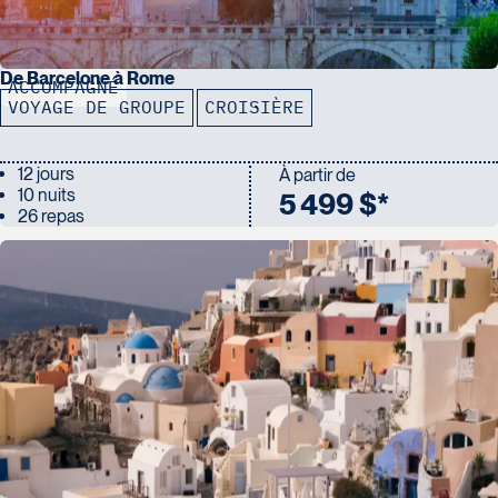
De Barcelone à Rome
ACCOMPAGNÉ
VOYAGE DE GROUPE
CROISIÈRE
12 jours
À partir de
10 nuits
5 499 $*
26 repas