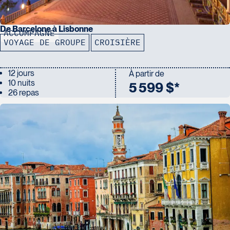
De Barcelone à Lisbonne
ACCOMPAGNÉ
VOYAGE DE GROUPE
CROISIÈRE
12 jours
À partir de
10 nuits
5 599 $*
26 repas