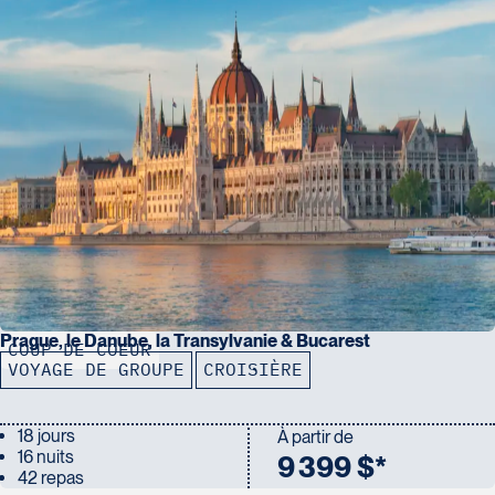
Prague, le Danube, la Transylvanie & Bucarest
COUP DE COEUR
VOYAGE DE GROUPE
CROISIÈRE
18 jours
À partir de
16 nuits
9 399 $*
42 repas