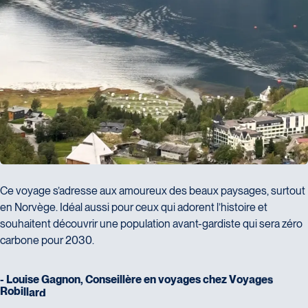
Ce voyage s’adresse aux amoureux des beaux paysages, surtout
en Norvège. Idéal aussi pour ceux qui adorent l’histoire et
souhaitent découvrir une population avant-gardiste qui sera zéro
carbone pour 2030.
-
L
o
u
i
s
e
G
a
g
n
o
n
,
C
o
n
s
e
i
l
l
è
r
e
e
n
v
o
y
a
g
e
s
c
h
e
z
V
o
y
a
g
e
s
R
o
b
i
l
l
a
r
d