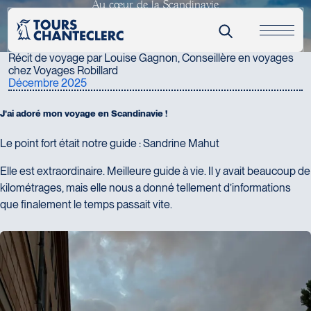
A
u
c
œ
u
r
d
e
l
a
S
c
a
n
d
i
n
a
v
i
e
Nom complet
*
Récits & actualités
Le récit d'une conseillère en voyages
Courriel
*
Récit de voyage par Louise Gagnon, Conseillère en voyages
chez Voyages Robillard
Numéro de téléphone
Décembre 2025
J
’
a
i
a
d
o
r
é
m
o
n
v
o
y
a
g
e
e
n
S
c
a
n
d
i
n
a
v
i
e
!
Message
*
Le point fort était notre guide : Sandrine Mahut
Elle est extraordinaire. Meilleure guide à vie. Il y avait beaucoup de
kilométrages, mais elle nous a donné tellement d’informations
que finalement le temps passait vite.
Ajoutez vos images et/ou votre texte (format Word ou PDF) -