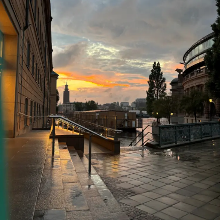
Maximum de 50 MO
Consentement
En partageant mon expérience, je consens la cession
de mes droits d'auteur sur les photographies et texte et
j'accepte que ces informations puissent être utilisées à
des fins commerciales sur différentes plateformes (site
internet, réseaux sociaux, brochures, infolettre, etc.)
SOUMETTRE