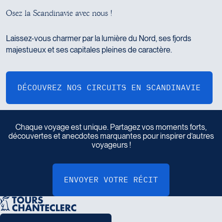
O
s
e
z
l
a
S
c
a
n
d
i
n
a
v
i
e
a
v
e
c
n
o
u
s
!
Laissez-vous charmer par la lumière du Nord, ses fjords
majestueux et ses capitales pleines de caractère.
P
a
r
t
a
g
e
z
v
o
t
r
e
r
é
c
i
t
d
e
v
o
y
a
g
e
Chaque voyage est unique. Partagez vos moments forts,
découvertes et anecdotes marquantes pour inspirer d’autres
voyageurs !