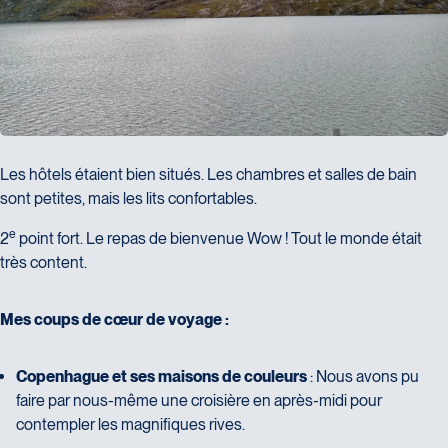
Les hôtels étaient bien situés. Les chambres et salles de bain
sont petites, mais les lits confortables.
e
2
point fort. Le repas de bienvenue Wow ! Tout le monde était
très content.
M
e
s
c
o
u
p
s
d
e
c
œ
u
r
d
e
v
o
y
a
g
e
:
Copenhague et ses maisons de couleurs
: Nous avons pu
faire par nous-même une croisière en après-midi pour
contempler les magnifiques rives.