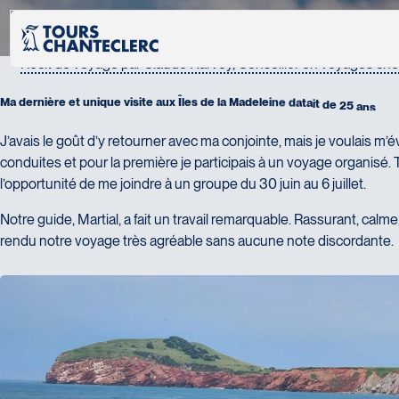
Récits & actualités
Récit de voyage par Claude Harvey, Conseiller en voyages ch
M
a
d
e
r
n
i
è
r
e
e
t
u
n
i
q
u
e
v
i
s
i
t
e
a
u
x
Î
l
e
s
d
e
l
a
M
a
d
e
l
e
i
n
e
d
a
t
a
i
t
d
e
2
5
a
n
s
.
J’avais le goût d’y retourner avec ma conjointe, mais je voulais m’
conduites et pour la première je participais à un voyage organisé. 
l’opportunité de me joindre à un groupe du 30 juin au 6 juillet.
Notre guide, Martial, a fait un travail remarquable. Rassurant, calme, 
rendu notre voyage très agréable sans aucune note discordante.