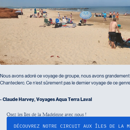
Nous avons adoré ce voyage de groupe, nous avons grandement a
Chanteclerc. Ce n’est sûrement pas le dernier voyage de ce genr
-
C
l
a
u
d
e
H
a
r
v
e
y
,
V
o
y
a
g
e
s
A
q
u
a
T
e
r
r
a
L
a
v
a
l
O
s
e
z
l
e
s
Î
l
e
s
d
e
l
a
M
a
d
e
l
e
i
n
e
a
v
e
c
n
o
u
s
!