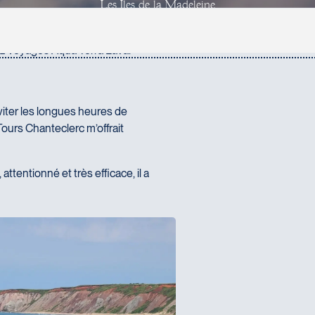
L
e
s
Î
l
e
s
d
e
l
a
M
a
d
e
l
e
i
n
e
Le récit d'un conseiller en voyages
ez Voyages Aqua Terra Laval
éviter les longues heures de
Tours Chanteclerc m’offrait
attentionné et très efficace, il a