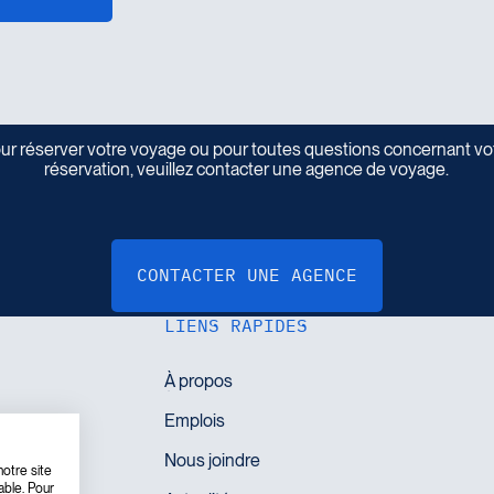
ur réserver votre voyage ou pour toutes questions concernant vo
R
é
s
e
r
v
e
z
v
o
t
r
e
v
o
y
a
g
e
réservation, veuillez contacter une agence de voyage.
LIENS RAPIDES
otre site
able. Pour