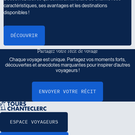
caractéristiques, ses avantages et les destinations
disponibles !
P
a
r
t
a
g
e
z
v
o
t
r
e
r
é
c
i
t
d
e
v
o
y
a
g
e
Chaque voyage est unique. Partagez vos moments forts,
découvertes et anecdotes marquantes pour inspirer d’autres
voyageurs !