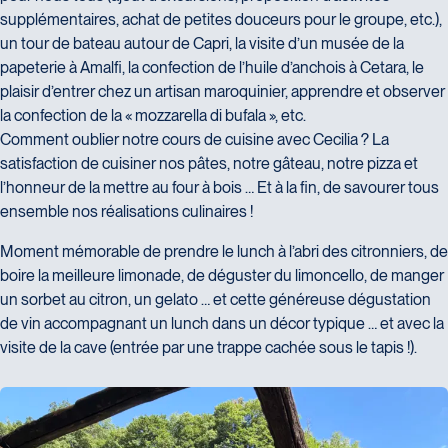
supplémentaires, achat de petites douceurs pour le groupe, etc.),
un tour de bateau autour de Capri, la visite d’un musée de la
papeterie à Amalfi, la confection de l’huile d’anchois à Cetara, le
plaisir d’entrer chez un artisan maroquinier, apprendre et observer
la confection de la « mozzarella di bufala », etc.
Comment oublier notre cours de cuisine avec Cecilia ? La
satisfaction de cuisiner nos pâtes, notre gâteau, notre pizza et
l’honneur de la mettre au four à bois … Et à la fin, de savourer tous
ensemble nos réalisations culinaires !
Moment mémorable de prendre le lunch à l’abri des citronniers, de
boire la meilleure limonade, de déguster du limoncello, de manger
un sorbet au citron, un gelato … et cette généreuse dégustation
de vin accompagnant un lunch dans un décor typique … et avec la
visite de la cave (entrée par une trappe cachée sous le tapis !).