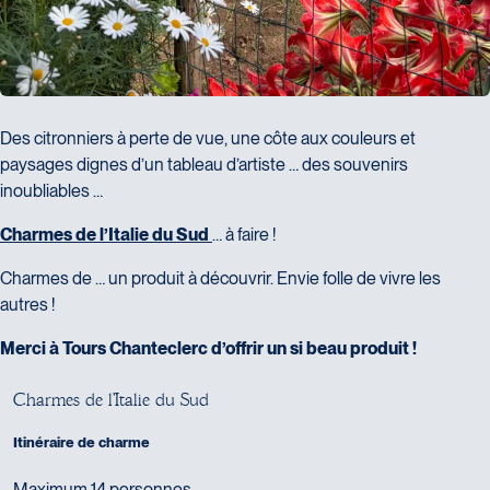
Des citronniers à perte de vue, une côte aux couleurs et
paysages dignes d’un tableau d’artiste … des souvenirs
inoubliables …
Charmes de l’Italie du Sud
… à faire !
Charmes de … un produit à découvrir. Envie folle de vivre les
autres !
Merci à Tours Chanteclerc d’offrir un si beau produit !
C
h
a
r
m
e
s
d
e
l
'
I
t
a
l
i
e
d
u
S
u
d
Itinéraire de charme
Maximum 14 personnes