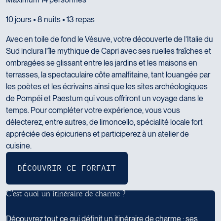
10 jours • 8 nuits • 13 repas
Avec en toile de fond le Vésuve, votre découverte de l’Italie du
Sud inclura l’île mythique de Capri avec ses ruelles fraîches et
ombragées se glissant entre les jardins et les maisons en
terrasses, la spectaculaire côte amalfitaine, tant louangée par
les poètes et les écrivains ainsi que les sites archéologiques
de Pompéi et Paestum qui vous offriront un voyage dans le
temps. Pour compléter votre expérience, vous vous
délecterez, entre autres, de limoncello, spécialité locale fort
appréciée des épicuriens et participerez à un atelier de
cuisine.
C
'
e
s
t
q
u
o
i
u
n
i
t
i
n
é
r
a
i
r
e
d
e
c
h
a
r
m
e
?
Découvrez tout ce qui définit un itinéraire de charme : ses