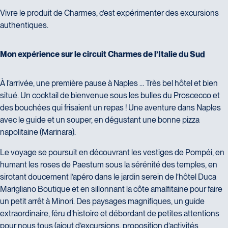
Maximum de 50 MO
Vivre le produit de Charmes, c’est expérimenter des excursions
authentiques.
Consentement
En partageant mon expérience, je consens la cession
M
o
n
e
x
p
é
r
i
e
n
c
e
s
u
r
l
e
c
i
r
c
u
i
t
C
h
a
r
m
e
s
d
e
l
’
I
t
a
l
i
e
d
u
S
u
d
de mes droits d'auteur sur les photographies et texte et
j'accepte que ces informations puissent être utilisées à
des fins commerciales sur différentes plateformes (site
À l’arrivée, une première pause à Naples … Très bel hôtel et bien
internet, réseaux sociaux, brochures, infolettre, etc.)
situé. Un cocktail de bienvenue sous les bulles du Proscecco et
des bouchées qui frisaient un repas ! Une aventure dans Naples
avec le guide et un souper, en dégustant une bonne pizza
SOUMETTRE
napolitaine (Marinara).
Le voyage se poursuit en découvrant les vestiges de Pompéi, en
humant les roses de Paestum sous la sérénité des temples, en
sirotant doucement l’apéro dans le jardin serein de l’hôtel Duca
Marigliano Boutique et en sillonnant la côte amalfitaine pour faire
un petit arrêt à Minori. Des paysages magnifiques, un guide
extraordinaire, féru d’histoire et débordant de petites attentions
pour nous tous (ajout d’excursions, proposition d’activités