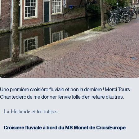
Une première croisière fluviale et non la dernière ! Merci Tours
Chanteclerc de me donner l’envie folle d’en refaire d’autres.
L
a
H
o
l
l
a
n
d
e
e
t
l
e
s
t
u
l
i
p
e
s
Croisière fluviale à bord du MS Monet de CroisiEurope