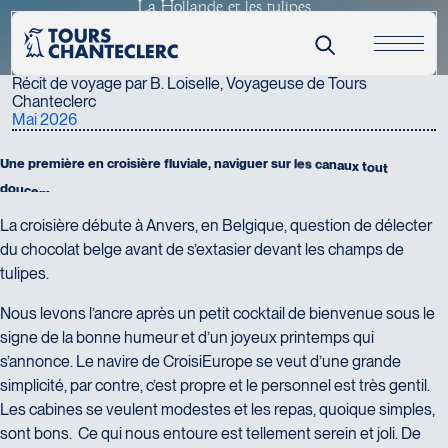
L
a
H
o
l
l
a
n
d
e
e
t
l
e
s
t
u
l
i
p
e
s
Nom complet
*
Récits & actualités
Récit d'une voyageuse
Courriel
*
Récit de voyage par B. Loiselle, Voyageuse de Tours
Chanteclerc
Numéro de téléphone
Mai 2026
U
n
e
p
r
e
m
i
è
r
e
e
n
c
r
o
i
s
i
è
r
e
f
l
u
v
i
a
l
e
,
n
a
v
i
g
u
e
r
s
u
r
l
e
s
c
a
n
a
u
x
t
o
u
t
Message
*
d
o
u
c
e
m
e
n
t
e
n
a
d
m
i
r
a
n
t
l
e
p
a
y
s
a
g
e
q
u
i
d
é
f
i
l
e
a
u
t
o
u
r
.
La croisière débute à Anvers, en Belgique, question de délecter
du chocolat belge avant de s’extasier devant les champs de
tulipes.
Nous levons l’ancre après un petit cocktail de bienvenue sous le
signe de la bonne humeur et d’un joyeux printemps qui
s’annonce. Le navire de CroisiEurope se veut d’une grande
simplicité, par contre, c’est propre et le personnel est très gentil.
Les cabines se veulent modestes et les repas, quoique simples,
Ajoutez vos images et/ou votre texte (format Word ou PDF) -
sont bons. Ce qui nous entoure est tellement serein et joli. De