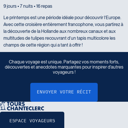
9 jours • 7 nuits • 16 repas
Le printemps est une période idéale pour découvrir l’Europe.
Avec cette croisière entièrement francophone, vous partirez à
la découverte de la Hollande aux nombreux canaux et aux
multitudes de tulipes recouvrant d’un tapis multicolore les
champs de cette région qui a tant à offrir !
P
a
r
t
a
g
e
z
v
o
t
r
e
r
é
c
i
t
d
e
v
o
y
a
g
e
Chaque voyage est unique. Partagez vos moments forts,
découvertes et anecdotes marquantes pour inspirer d’autres
voyageurs !