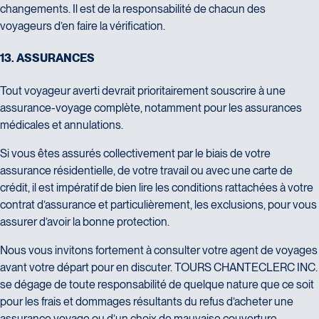
changements. Il est de la responsabilité de chacun des
voyageurs d’en faire la vérification.
1
3
.
A
S
S
U
R
A
N
C
E
S
Tout voyageur averti devrait prioritairement souscrire à une
assurance-voyage complète, notamment pour les assurances
médicales et annulations.
Si vous êtes assurés collectivement par le biais de votre
assurance résidentielle, de votre travail ou avec une carte de
crédit, il est impératif de bien lire les conditions rattachées à votre
contrat d’assurance et particulièrement, les exclusions, pour vous
assurer d’avoir la bonne protection.
Nous vous invitons fortement à consulter votre agent de voyages
avant votre départ pour en discuter. TOURS CHANTECLERC INC.
se dégage de toute responsabilité de quelque nature que ce soit
pour les frais et dommages résultants du refus d’acheter une
assurance voyage ou d’un choix de mauvaise couverture.