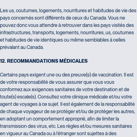
Les us, coutumes, logements, nourritures et habitudes de vie des
pays concernés sont différents de ceux du Canada. Vous ne
pouvez donc vous attendre à retrouver dans les pays visités des
infrastructures, transports, logements, nourritures, us, coutumes
et habitudes de vie identiques ou même semblables à celles
prévalant au Canada.
1
2
.
R
E
C
O
M
M
A
N
D
A
T
I
O
N
S
M
É
D
I
C
A
L
E
S
Certains pays exigent une ou des preuve(s) de vaccination. Il est
de votre responsabilité de vous assurer que vous vous
conformez aux exigences sanitaires de votre destination et de
toute(s) escale(s). Consultez votre clinique médicale et/ou votre
agent de voyages à ce sujet. Il est également de la responsabilité
de chaque voyageur de se protéger et/ou de protéger les autres,
en adoptant un comportement approprié, afin de limiter la
transmission des virus, etc. Les règles et/ou mesures sanitaires
en vigueur au Canada ou à l’étranger sont sujettes à des