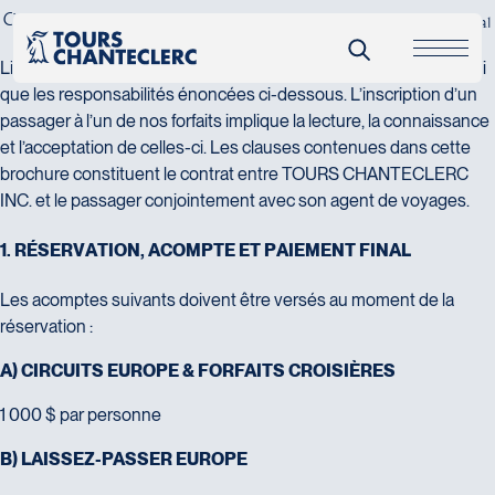
C
o
n
d
i
t
i
o
n
s
g
é
n
é
r
a
l
e
s
C
i
r
c
u
i
t
s
E
u
r
o
p
e
&
C
i
r
c
u
i
t
s
D
e
l
u
x
e
P
o
r
t
u
g
a
l
&
M
a
r
o
c
Lisez attentivement les conditions générales et spécifiques ainsi
que les responsabilités énoncées ci-dessous. L’inscription d’un
passager à l’un de nos forfaits implique la lecture, la connaissance
et l’acceptation de celles-ci. Les clauses contenues dans cette
brochure constituent le contrat entre TOURS CHANTECLERC
INC. et le passager conjointement avec son agent de voyages.
1
.
R
É
S
E
R
V
A
T
I
O
N
,
A
C
O
M
P
T
E
E
T
P
A
I
E
M
E
N
T
F
I
N
A
L
Les acomptes suivants doivent être versés au moment de la
réservation :
A) CIRCUITS EUROPE & FORFAITS CROISIÈRES
1 000 $ par personne
B) LAISSEZ-PASSER EUROPE