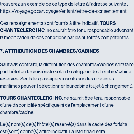
trouverez un exemple de ce type de lettre à l’adresse suivante :
https://voyage.gc.ca/voyager/enfant/lettre-de-consentement.
Ces renseignements sont fournis à titre indicatif ;
TOURS
CHANTECLERC INC.
ne saurait être tenu responsable advenant
la modification de ces conditions par les autorités compétentes.
7
.
A
T
T
R
I
B
U
T
I
O
N
D
E
S
C
H
A
M
B
R
E
S
/
C
A
B
I
N
E
S
Sauf avis contraire, la distribution des chambres/cabines sera faite
par l’hôtel ou le croisiériste selon la catégorie de chambre/cabine
réservée. Seuls les passagers inscrits sur des croisières
maritimes peuvent sélectionner leur cabine (sujet à changement).
TOURS CHANTECLERC INC.
ne saurait être tenu responsable
d’une disponibilité spécifique ni de l’emplacement d’une
chambre/cabine.
Le(s) nom(s) de(s) l’hôtel(s) réservé(s) dans le cadre des forfaits
est (sont) donné(s) à titre indicatif. La liste finale sera