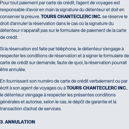
Pour tout paiement par carte de crédit, l’agent de voyages est
responsable d’avoir en main la signature du détenteur et doit en
conserver la preuve.
TOURS CHANTECLERC INC.
se réserve le
droit d’annuler la réservation dans le cas où la signature du
détenteur n’apparaît pas sur le formulaire de paiement de la carte
de crédit.
Si la réservation est faite par téléphone, le détenteur s’engage à
respecter les conditions de réservation et à signer le formulaire de
carte de crédit sur demande, faute de quoi, la réservation pourrait
être annulée.
En fournissant son numéro de carte de crédit verbalement ou par
écrit à son agent de voyages ou à
TOURS CHANTECLERC INC.
,
le détenteur s’engage à respecter les présentes conditions
générales et autorise, selon le cas, le dépôt de garantie et la
transaction d’achat de services.
3
.
A
N
N
U
L
A
T
I
O
N