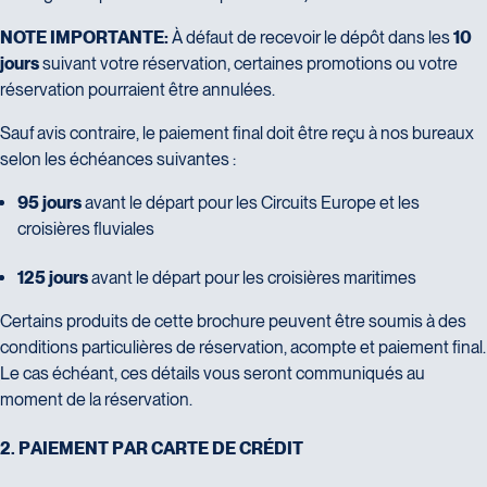
NOTE IMPORTANTE:
À défaut de recevoir le dépôt dans les
10
jours
suivant votre réservation, certaines promotions ou votre
réservation pourraient être annulées.
Sauf avis contraire, le paiement final doit être reçu à nos bureaux
selon les échéances suivantes :
95 jours
avant le départ pour les Circuits Europe et les
croisières fluviales
125 jours
avant le départ pour les croisières maritimes
Certains produits de cette brochure peuvent être soumis à des
conditions particulières de réservation, acompte et paiement final.
Le cas échéant, ces détails vous seront communiqués au
moment de la réservation.
2
.
P
A
I
E
M
E
N
T
P
A
R
C
A
R
T
E
D
E
C
R
É
D
I
T