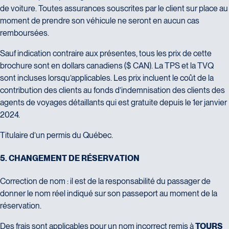
de voiture. Toutes assurances souscrites par le client sur place au
moment de prendre son véhicule ne seront en aucun cas
remboursées.
Sauf indication contraire aux présentes, tous les prix de cette
brochure sont en dollars canadiens ($ CAN). La TPS et la TVQ
sont incluses lorsqu’applicables. Les prix incluent le coût de la
contribution des clients au fonds d’indemnisation des clients des
agents de voyages détaillants qui est gratuite depuis le 1er janvier
2024.
Titulaire d’un permis du Québec.
5
.
C
H
A
N
G
E
M
E
N
T
D
E
R
É
S
E
R
V
A
T
I
O
N
Correction de nom : il est de la responsabilité du passager de
donner le nom réel indiqué sur son passeport au moment de la
réservation.
Des frais sont applicables pour un nom incorrect remis à
TOURS