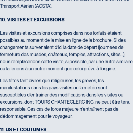
Transport Aérien (ACSTA).
1
0
.
V
I
S
I
T
E
S
E
T
E
X
C
U
R
S
I
O
N
S
Les visites et excursions comprises dans nos forfaits étaient
possibles au moment de la mise en ligne de la brochure. Si des
changements survenaient d’ici la date de départ (journées de
fermeture des musées, châteaux, temples, attractions, sites...),
nous remplacerions cette visite, si possible, par une autre similaire
ou la ferions à un autre moment que celui prévu à l’origine.
Les fêtes tant civiles que religieuses, les grèves, les
manifestations dans les pays visités ou la météo sont
susceptibles d’entraîner des modifications dans les visites ou
excursions, dont TOURS CHANTECLERC INC. ne peut être tenu
responsable. Ces cas de force majeure n’entraînent pas de
dédommagement pour le voyageur.
1
1
.
U
S
E
T
C
O
U
T
U
M
E
S