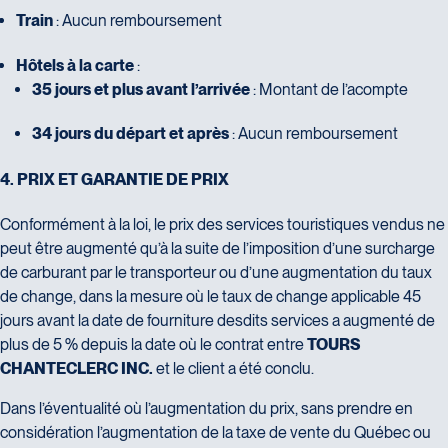
Train
: Aucun remboursement
Hôtels à la carte
:
35 jours et plus avant l’arrivée
: Montant de l’acompte
34 jours du départ et après
: Aucun remboursement
4
.
P
R
I
X
E
T
G
A
R
A
N
T
I
E
D
E
P
R
I
X
Conformément à la loi, le prix des services touristiques vendus ne
peut être augmenté qu’à la suite de l’imposition d’une surcharge
de carburant par le transporteur ou d’une augmentation du taux
de change, dans la mesure où le taux de change applicable 45
jours avant la date de fourniture desdits services a augmenté de
plus de 5 % depuis la date où le contrat entre
TOURS
CHANTECLERC INC.
et le client a été conclu.
Dans l’éventualité où l’augmentation du prix, sans prendre en
considération l’augmentation de la taxe de vente du Québec ou