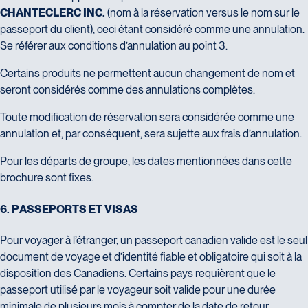
CHANTECLERC INC.
(nom à la réservation versus le nom sur le
passeport du client), ceci étant considéré comme une annulation.
Se référer aux conditions d’annulation au point 3.
Certains produits ne permettent aucun changement de nom et
seront considérés comme des annulations complètes.
Toute modification de réservation sera considérée comme une
annulation et, par conséquent, sera sujette aux frais d’annulation.
Pour les départs de groupe, les dates mentionnées dans cette
brochure sont fixes.
6
.
P
A
S
S
E
P
O
R
T
S
E
T
V
I
S
A
S
Pour voyager à l’étranger, un passeport canadien valide est le seul
document de voyage et d’identité fiable et obligatoire qui soit à la
disposition des Canadiens. Certains pays requièrent que le
passeport utilisé par le voyageur soit valide pour une durée
minimale de plusieurs mois à compter de la date de retour.