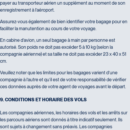
payer au transporteur aérien un supplément au moment de son
enregistrement à l’aéroport.
Assurez-vous également de bien identifier votre bagage pour en
faciliter la manutention au cours de votre voyage.
En cabine d’avion, un seul bagage à main par personne est
autorisé. Son poids ne doit pas excéder 5 à 10 kg (selon la
compagnie aérienne) et sa taille ne doit pas excéder 23 x 40 x 51
cm.
Veuillez noter que les limites pour les bagages varient d’une
compagnie à l’autre et qu’il est de votre responsabilité de vérifier
ces données auprès de votre agent de voyages avant le départ.
9
.
C
O
N
D
I
T
I
O
N
S
E
T
H
O
R
A
I
R
E
D
E
S
V
O
L
S
Les compagnies aériennes, les horaires des vols et les arrêts sur
les parcours aériens sont donnés à titre indicatif seulement. Ils
sont sujets à changement sans préavis. Les compagnies