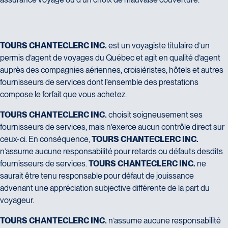
1
4
.
R
E
S
P
O
N
S
A
B
I
L
I
T
É
S
TOURS CHANTECLERC INC.
est un voyagiste titulaire d’un
permis d’agent de voyages du Québec et agit en qualité d’agent
auprès des compagnies aériennes, croisiéristes, hôtels et autres
fournisseurs de services dont l’ensemble des prestations
compose le forfait que vous achetez.
TOURS CHANTECLERC INC.
choisit soigneusement ses
fournisseurs de services, mais n’exerce aucun contrôle direct sur
ceux-ci. En conséquence,
TOURS CHANTECLERC INC.
n’assume aucune responsabilité pour retards ou défauts desdits
fournisseurs de services.
TOURS CHANTECLERC INC.
ne
saurait être tenu responsable pour défaut de jouissance
advenant une appréciation subjective différente de la part du
voyageur.
TOURS CHANTECLERC INC.
n’assume aucune responsabilité