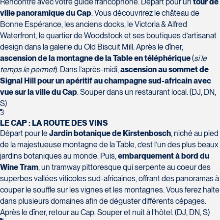
H7T 1C8
Rencontre avec votre guide francophone. Départ pour un
tour de
Club Voyages Orientation
Tél :
450-688-6211 / 1-888-682-8616
ville panoramique du Cap
. Vous découvrirez le château de
1001 Boulevard de Montarville - local
Bonne Espérance, les anciens docks, le Victoria & Alfred
39
Waterfront, le quartier de Woodstock et ses boutiques d’artisanat
La Forfaiterie Voyages
Voyages Nouveau-Monde
Boucherville
design dans la galerie du Old Biscuit Mill. Après le dîner,
5401 Boulevard Des Galeries - Local
420 Boulevard Manseau
J4B 6P5
ascension de la montagne de la Table en téléphérique
(
si le
104 (porte H)
Joliette
Tél :
450-655-1855 / 1-866-655-5736
Voyages des Laurentides
SOUMETTRE
temps le permet
). Dans l’après-midi,
ascension au sommet de
Québec
J6E 3E1
939 Boulevard Albiny-Paquette
Signal Hill
pour un apéritif au champagne sud-africain
avec
G2K 1N4
Tél :
450-755-5557 / 1-877-751-5557
Mont-Laurier
vue sur la ville du Cap
. Souper dans un restaurant local. (DJ, DN,
Tél :
418-652-2400 / 1-888-848-1518
J9L 3J1
S)
Tél :
819-623-2511 / 1-866-385-2511
3
LE CAP : LA ROUTE DES VINS
Club Voyages Princesse
Départ pour le
Jardin botanique de Kirstenbosch
, niché au pied
686 rue Principale
de la majestueuse montagne de la Table, c’est l’un des plus beaux
Voyages Terre et Monde
Granby
jardins botaniques au monde. Puis,
embarquement à bord du
Le Voyagiste de Québec
1460 Chemin Gascon
J2G 2Y4
Wine Tram
, un tramway pittoresque qui serpente au coeur des
3229 Chemin des Quatre-Bourgeois -
Terrebonne
Tél :
450-372-4444
superbes vallées viticoles sud-africaines, offrant des panoramas à
Suite 120QuébecG1W 0C1
J6X 2Z5
couper le souffle sur les vignes et les montagnes. Vous ferez halte
Tél :
418-977-4080 / 1-877-977-4080
Tél :
450-964-3574
dans plusieurs domaines afin de déguster différents cépages.
Après le dîner, retour au Cap. Souper et nuit à l’hôtel. (DJ, DN, S)