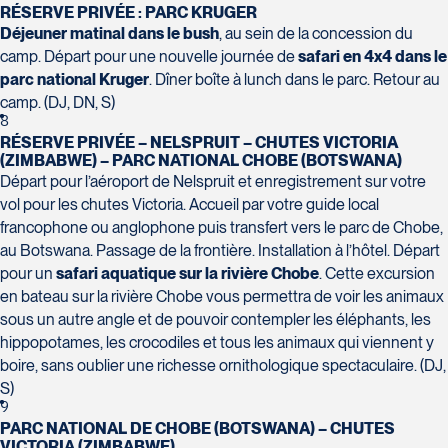
Tél :
418-624-8222 / 1-844-869-2439
RÉSERVE PRIVÉE : PARC KRUGER
Déjeuner matinal dans le bush
, au sein de la concession du
camp. Départ pour une nouvelle journée de
safari en 4x4 dans le
Voyages CAA Brossard
parc national Kruger
. Dîner boîte à lunch dans le parc. Retour au
8940 Boulevard Leduc - Bureau 20
camp. (DJ, DN, S)
8
Brossard
RÉSERVE PRIVÉE – NELSPRUIT – CHUTES VICTORIA
Voyages Émotions
J4Y 0G4
(ZIMBABWE) – PARC NATIONAL CHOBE (BOTSWANA)
2 rue Pleau
Tél :
450-465-0620 / 1-844-869-2439
Départ pour l’aéroport de Nelspruit et enregistrement sur votre
Pont-Rouge
vol pour les chutes Victoria. Accueil par votre guide local
G3H 2G2
francophone ou anglophone puis transfert vers le parc de Chobe,
Tél :
418-873-4515
au Botswana. Passage de la frontière. Installation à l’hôtel. Départ
pour un
safari aquatique sur la rivière Chobe
. Cette excursion
en bateau sur la rivière Chobe vous permettra de voir les animaux
Voyages Granby
sous un autre angle et de pouvoir contempler les éléphants, les
157 rue Principale
hippopotames, les crocodiles et tous les animaux qui viennent y
Granby
boire, sans oublier une richesse ornithologique spectaculaire. (DJ,
Voyages Laurier du Vallon - Siège
J2G 2V5
S)
social
Tél :
450-372-3624 / 1-800-361-0447
9
PARC NATIONAL DE CHOBE (BOTSWANA) – CHUTES
2700 Boulevard Laurier - Édifice
VICTORIA (ZIMBABWE)