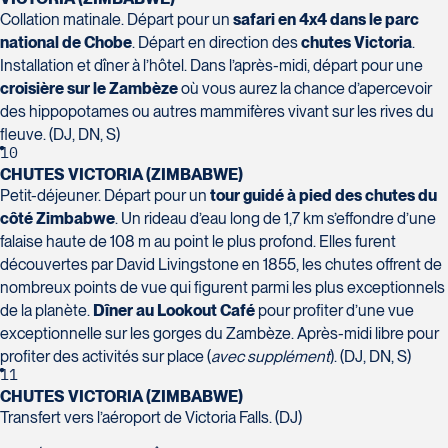
Champlain, bureau 5000
Collation matinale. Départ pour un
safari en 4x4 dans le parc
Québec
national de Chobe
. Départ en direction des
chutes Victoria
.
G1V 4K5
Installation et dîner à l’hôtel. Dans l’après-midi, départ pour une
Tél :
418-653-1882 / 1-800-640-1882
croisière sur le Zambèze
où vous aurez la chance d’apercevoir
Voyages Jean-Pierre
des hippopotames ou autres mammifères vivant sur les rives du
2152 Boulevard Lapinière - Suite 104
fleuve. (DJ, DN, S)
Brossard
10
J4W 1L9
CHUTES VICTORIA (ZIMBABWE)
Petit-déjeuner. Départ pour un
tour guidé à pied des chutes du
Tél :
450-671-6654 / 1-888-461-6654
Voyages Paradis
côté Zimbabwe
. Un rideau d’eau long de 1,7 km s’effondre d’une
2500 rue Beaurevoir, local 340
falaise haute de 108 m au point le plus profond. Elles furent
Québec
découvertes par David Livingstone en 1855, les chutes offrent de
nombreux points de vue qui figurent parmi les plus exceptionnels
G2C 0M4
de la planète.
Dîner au Lookout Café
pour profiter d’une vue
Tél :
418-659-6650
exceptionnelle sur les gorges du Zambèze. Après-midi libre pour
Voyages Tourbec Lapointe
profiter des activités sur place (
avec supplément
). (DJ, DN, S)
1000 Boulevard Monseigneur Langlois
11
- Local 150
CHUTES VICTORIA (ZIMBABWE)
Salaberry-de-Valleyfield
Transfert vers l’aéroport de Victoria Falls. (DJ)
J6S 0J7