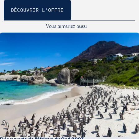
frais d’entrée dans les parcs et réserves
Pisteur
: 25 à 40 rands par safari par pers.
Ranger
: 50 à 150 rands par safari par pers.
V
o
u
s
a
i
m
e
r
i
e
z
a
u
s
s
i
Personnel hôtelier
: 30 à 80 rands par chambre (une boîte est
prévue à cet effet à la réception)
Porteur de bagages
: 20 rands par bagage
BOTSWANA ET ZIMBABWE
Chauffeur et guide
: 10 à 15 $ US
Ranger
: 10 à 20 $ US par safari par pers.
Pisteur
: 5 à 10 $ US par safari par pers.
Personnel hôtelier
: 2 à 5 $ US (une boîte est prévue à cet effet
à la réception dans certains lodges)