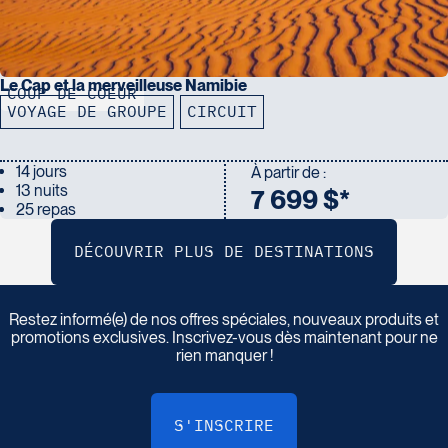
Le Cap et la merveilleuse Namibie
COUP DE COEUR
VOYAGE DE GROUPE
CIRCUIT
14 jours
À partir de :
13 nuits
7 699 $*
25 repas
I
n
s
c
r
i
v
e
z
-
v
o
u
s
à
n
o
t
r
e
i
n
f
o
l
e
t
t
r
e
Restez informé(e) de nos offres spéciales, nouveaux produits et
promotions exclusives. Inscrivez-vous dès maintenant pour ne
rien manquer !