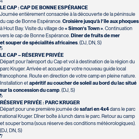
4
LE CAP : CAP DE BONNE ESPÉRANCE
Journée entièrement consacrée à la découverte de la péninsule
Voyages Action
du cap de Bonne Espérance.
Croisière jusqu’à l’île aux phoques
230 Boulevard Sir-Wilfrid-Laurier
à Hout Bay. Visite du village de
« Simon’s Town »
. Continuation
Voyages CAA Place de la Cité
Beloeil
vers le cap de Bonne Espérance.
Dîner de fruits de mer
2600 Boulevard Laurier #133, Place de
J3G 4G7
et souper de spécialités africaines
. (DJ, DN, S)
la Cité
Tél :
450-464-0363 / 1-800-331-0363
5
Québec
LE CAP – RÉSERVE PRIVÉE
G1V 4T3
Départ pour l’aéroport du Cap et vol à destination de la région du
Tél :
418-653-9200 / 1-844-869-2439
parc Kruger. Arrivée et accueil par votre nouveau guide local
francophone. Route en direction de votre camp en pleine nature.
Installation et
apéritif au coucher de soleil au bord du lac situé
Voyages Boislard Poirier
sur la concession du camp
. (DJ, S)
6
2840 Boulevard Laframboise
RÉSERVE PRIVÉE : PARC KRUGER
Saint-Hyacinthe
Départ pour une première journée de
safari en 4x4
dans le parc
Voyages CAA Québec
J2S 4Z1
national Kruger. Dîner boîte à lunch dans le parc. Retour au camp
500 rue Bouvier - Suite 202
Tél :
450-774-6436 / 1-800-561-2967
et souper boma (sous réserve des conditions météorologiques).
Québec
(DJ, DN, S)
G2J 1E3
7