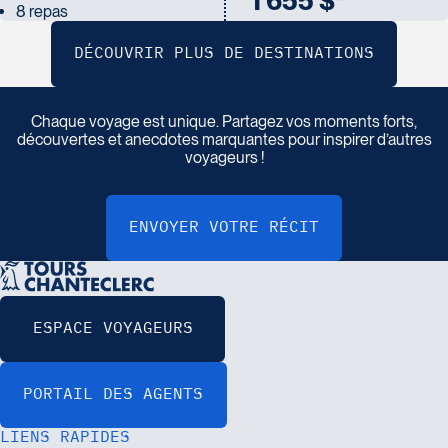
1 655 $*
8 repas
P
a
r
t
a
g
e
z
v
o
t
r
e
r
é
c
i
t
d
e
v
o
y
a
g
e
Chaque voyage est unique. Partagez vos moments forts,
découvertes et anecdotes marquantes pour inspirer d’autres
voyageurs !
LIENS RAPIDES