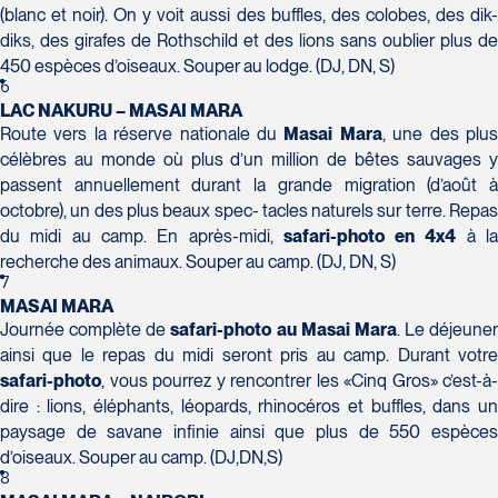
Tél :
418-624-8222 / 1-844-869-2439
(blanc et noir). On y voit aussi des buffles, des colobes, des dik-
diks, des girafes de Rothschild et des lions sans oublier plus de
Voyages CAA Brossard
450 espèces d’oiseaux. Souper au lodge. (DJ, DN, S)
8940 Boulevard Leduc - Bureau 20
6
LAC NAKURU – MASAI MARA
Brossard
Route vers la réserve nationale du
Masai Mara
, une des plu
J4Y 0G4
célèbres au monde où plus d’un million de bêtes sauvages y
Voyages Émotions
Tél :
450-465-0620 / 1-844-869-2439
passent annuellement durant la grande migration (d’août à
2 rue Pleau
octobre), un des plus beaux spec- tacles naturels sur terre. Repas
Pont-Rouge
du midi au camp. En après-midi,
safari-photo
en 4x4
à l
G3H 2G2
recherche des animaux. Souper au camp. (DJ, DN, S)
Tél :
418-873-4515
7
MASAI MARA
Voyages Granby
Journée complète de
safari-photo au Masai Mara
. Le déjeuner
157 rue Principale
ainsi que le repas du midi seront pris au camp. Durant votre
Granby
safari-photo
, vous pourrez y rencontrer les «Cinq Gros» c’est-à-
J2G 2V5
dire : lions, éléphants, léopards, rhinocéros et buffles, dans un
Voyages Laurier du Vallon - Siège
Tél :
450-372-3624 / 1-800-361-0447
paysage de savane infinie ainsi que plus de 550 espèces
social
d’oiseaux. Souper au camp. (DJ,DN,S)
2700 Boulevard Laurier - Édifice
8