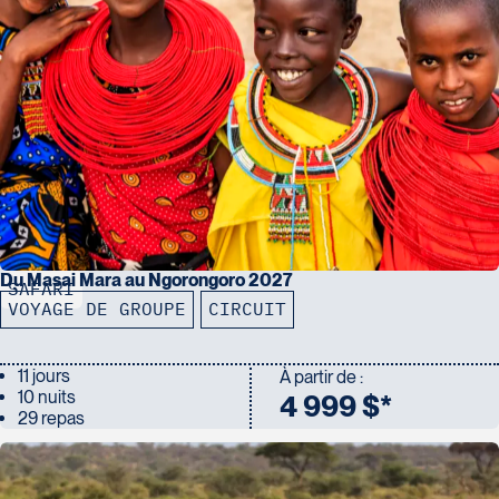
Du Masai Mara au Ngorongoro 2027
SAFARI
VOYAGE DE GROUPE
CIRCUIT
11 jours
À partir de :
10 nuits
4 999 $*
29 repas