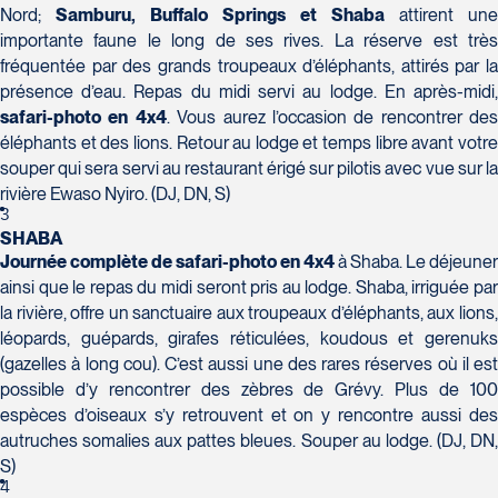
H7T 1C8
Club Voyages Orientation
Nord;
Samburu, Buffalo Springs et Shaba
attirent une
Tél :
450-688-6211 / 1-888-682-8616
1001 Boulevard de Montarville - local 39
importante faune le long de ses rives. La réserve est très
Boucherville
fréquentée par des grands troupeaux d’éléphants, attirés par la
La Forfaiterie Voyages
Voyages Nouveau-Monde
J4B 6P5
présence d’eau. Repas du midi servi au lodge. En après-midi,
5401 Boulevard Des Galeries - Local 104
420 Boulevard Manseau
Tél :
450-655-1855 / 1-866-655-5736
safari-photo en 4x4
. Vous aurez l’occasion de rencontrer des
Voyages des Laurentides
(porte H)
Joliette
éléphants et des lions. Retour au lodge et temps libre avant votre
939 Boulevard Albiny-Paquette
SOUMETTRE
Québec
J6E 3E1
souper qui sera servi au restaurant érigé sur pilotis avec vue sur la
Mont-Laurier
G2K 1N4
Tél :
450-755-5557 / 1-877-751-5557
rivière Ewaso Nyiro. (DJ, DN, S)
J9L 3J1
Tél :
418-652-2400 / 1-888-848-1518
3
Tél :
819-623-2511 / 1-866-385-2511
SHABA
Journée complète de safari-photo en 4x4
à Shaba. Le déjeuner
Club Voyages Princesse
ainsi que le repas du midi seront pris au lodge. Shaba, irriguée par
686 rue Principale
la rivière, offre un sanctuaire aux troupeaux d’éléphants, aux lions,
Granby
léopards, guépards, girafes réticulées, koudous et gerenuks
Voyages Terre et Monde
J2G 2Y4
(gazelles à long cou). C’est aussi une des rares réserves où il est
Le Voyagiste de Québec
1460 Chemin Gascon
Tél :
450-372-4444
possible d’y rencontrer des zèbres de Grévy. Plus de 100
3229 Chemin des Quatre-Bourgeois -
Terrebonne
espèces d’oiseaux s’y retrouvent et on y rencontre aussi des
Suite 120QuébecG1W 0C1
J6X 2Z5
autruches somalies aux pattes bleues. Souper au lodge. (DJ, DN,
Tél :
418-977-4080 / 1-877-977-4080
Tél :
450-964-3574
S)
4