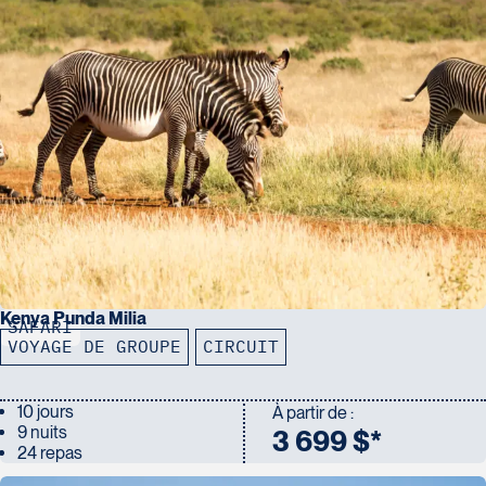
Kenya Punda Milia
SAFARI
VOYAGE DE GROUPE
CIRCUIT
10 jours
À partir de :
9 nuits
3 699 $*
24 repas