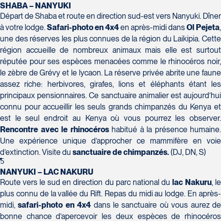
SHABA – NANYUKI
Voyages Action
Départ de Shaba et route en direction sud-est vers Nanyuki. Dîner
230 Boulevard Sir-Wilfrid-Laurier
à votre lodge.
Safari-photo
en 4x4
en après-midi dans
Ol Pejeta
,
Beloeil
une des réserves les plus connues de la région du Laikipia. Cette
Voyages CAA Place de la Cité
région accueille de nombreux animaux mais elle est surtout
J3G 4G7
2600 Boulevard Laurier #133, Place de la
réputée pour ses espèces menacées comme le rhinocéros noir,
Tél :
450-464-0363 / 1-800-331-0363
Cité
le zèbre de Grévy et le lycaon. La réserve privée abrite une faune
Québec
assez riche: herbivores, girafes, lions et éléphants étant les
G1V 4T3
principaux pensionnaires. Ce sanctuaire animalier est aujourd’hui
connu pour accueillir les seuls grands chimpanzés du Kenya et
Tél :
418-653-9200 / 1-844-869-2439
est le seul endroit au Kenya où vous pourrez les observer.
Rencontre
avec le rhinocéros
habitué à la présence humaine.
Voyages Boislard Poirier
Une expérience unique d’approcher ce mammifère en voie
2840 Boulevard Laframboise
d’extinction. Visite du
sanctuaire de chimpanzés.
(DJ, DN, S)
Saint-Hyacinthe
5
J2S 4Z1
NANYUKI – LAC NAKURU
Voyages CAA Québec
Tél :
450-774-6436 / 1-800-561-2967
Route vers le sud en direction du parc national du
lac Nakuru
, l
500 rue Bouvier - Suite 202
plus connu de la vallée du Rift. Repas du midi au lodge. En après-
Québec
midi,
safari-photo en 4x4
dans le sanctuaire où vous aurez d
G2J 1E3
bonne chance d’apercevoir les deux espèces de rhinocéros