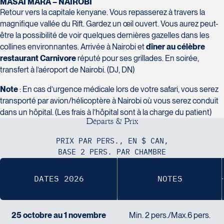
MASAI MARA – NAIROBI
Champlain, bureau 5000
Retour vers la capitale kenyane. Vous repasserez à travers la
Québec
magnifique vallée du Rift. Gardez un œil ouvert. Vous aurez peut-
G1V 4K5
être la possibilité de voir quelques dernières gazelles dans les
Tél :
418-653-1882 / 1-800-640-1882
Voyages Jean-Pierre
collines environnantes. Arrivée à Nairobi et
dîner au célèbre
2152 Boulevard Lapinière - Suite 104
restaurant Carnivore
réputé pour ses grillades. En soirée,
Brossard
transfert à l’aéroport de Nairobi. (DJ, DN)
J4W 1L9
Tél :
450-671-6654 / 1-888-461-6654
Note
: En cas d’urgence médicale lors de votre safari, vous serez
transporté par avion/hélicoptère à Nairobi où vous serez conduit
Voyages Paradis
dans un hôpital. (Les frais à l’hôpital sont à la charge du patient)
2500 rue Beaurevoir, local 340
D
é
p
a
r
t
s
&
P
r
i
x
Québec
PRIX PAR PERS., EN $ CAN,
G2C 0M4
BASE 2 PERS. PAR CHAMBRE
Tél :
418-659-6650
Voyages Tourbec Lapointe
1000 Boulevard Monseigneur Langlois -
DATES 2026
NOTES
Local 150
Salaberry-de-Valleyfield
J6S 0J7
25 octobre au 1 novembre
Min. 2 pers./Max.6 pers.
Tél :
450-373-1475