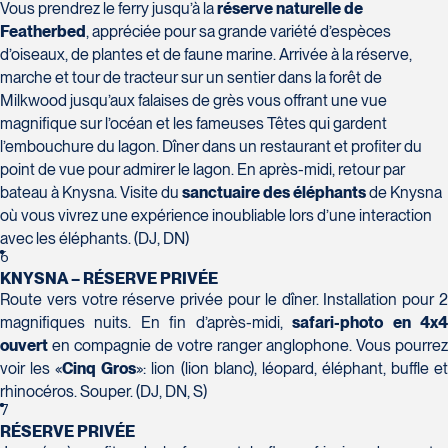
Vous prendrez le ferry jusqu’à la
réserve naturelle de
Voyages Action
Featherbed
, appréciée pour sa grande variété d’espèces
230 Boulevard Sir-Wilfrid-Laurier
d’oiseaux, de plantes et de faune marine. Arrivée à la réserve,
marche et tour de tracteur sur un sentier dans la forêt de
Beloeil
Voyages CAA Place de la Cité
Milkwood jusqu’aux falaises de grès vous offrant une vue
J3G 4G7
2600 Boulevard Laurier #133, Place de la
magnifique sur l’océan et les fameuses Têtes qui gardent
Tél :
450-464-0363 / 1-800-331-0363
Cité
l’embouchure du lagon. Dîner dans un restaurant et profiter du
Québec
point de vue pour admirer le lagon. En après-midi, retour par
bateau à Knysna. Visite du
sanctuaire des
éléphants
de Knysna
G1V 4T3
où vous vivrez une expérience inoubliable lors d’une interaction
Tél :
418-653-9200 / 1-844-869-2439
avec les éléphants. (DJ, DN)
6
Voyages Boislard Poirier
KNYSNA – RÉSERVE PRIVÉE
2840 Boulevard Laframboise
Route vers votre réserve privée pour le dîner. Installation pour 2
Saint-Hyacinthe
magnifiques nuits. En fin d’après-midi,
safari-photo en 4x
J2S 4Z1
ouvert
en compagnie de votre ranger anglophone. Vous pourrez
Voyages CAA Québec
Tél :
450-774-6436 / 1-800-561-2967
voir les «
Cinq Gros
»: lion (lion blanc), léopard, éléphant, buffle e
500 rue Bouvier - Suite 202
rhinocéros. Souper. (DJ, DN, S)
Québec
7
G2J 1E3
RÉSERVE PRIVÉE