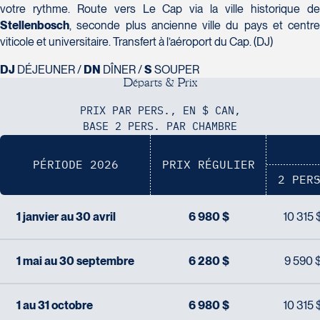
Voyages Plein Soleil
votre rythme. Route vers Le Cap via la ville historique de
4100 Boulevard de l'Auvergne - Suite 108
Stellenbosch
, seconde plus ancienne ville du pays et centre
Québec
viticole et universitaire. Transfert à l’aéroport du Cap. (DJ)
G2C 1T8
DJ
DÉJEUNER /
DN
DÎNER /
S
SOUPER
Tél :
418-847-1023 / 1-888-686-0049
D
é
p
a
r
t
s
&
P
r
i
x
Voyages Transat St-Bruno
117 Boulevard Les Promenades -
PRIX PAR PERS., EN $ CAN,
Promenades St-Bruno
BASE 2 PERS. PAR CHAMBRE
Saint-Bruno-de-Montarville
J3V 5K2
PÉRIODE 2026
PRIX RÉGULIER
Voyages Thomassin St-Hilaire
Tél :
450-441-1220 / 1-833-487-9323
2 PER
1100 Boulevard de La Chaudière #129
Québec
1 janvier au 30 avril
6 980 $
10 315 
G1Y 0A1
Tél :
418-948-8488
1 mai au 30 septembre
6 280 $
9 590 
1 au 31 octobre
6 980 $
10 315 