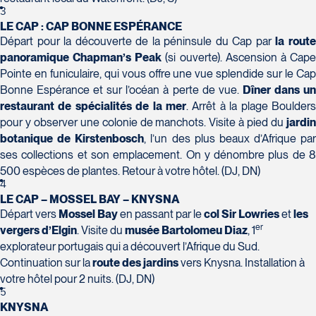
H7T 1C8
Club Voyages Orientation
3
Tél :
450-688-6211 / 1-888-682-8616
1001 Boulevard de Montarville - local 39
LE CAP : CAP BONNE ESPÉRANCE
Boucherville
Départ pour la découverte de la péninsule du Cap par
la rout
La Forfaiterie Voyages
Voyages Nouveau-Monde
J4B 6P5
panoramique Chapman’s Peak
(si ouverte). Ascension à Cap
5401 Boulevard Des Galeries - Local 104
420 Boulevard Manseau
Tél :
450-655-1855 / 1-866-655-5736
Pointe en funiculaire, qui vous offre une vue splendide sur le Cap
(porte H)
Joliette
Bonne Espérance et sur l’océan à perte de vue.
Dîner dans u
Voyages des Laurentides
SOUMETTRE
Québec
J6E 3E1
restaurant de spécialités de la mer
. Arrêt à la plage Boulders
939 Boulevard Albiny-Paquette
G2K 1N4
Tél :
450-755-5557 / 1-877-751-5557
pour y observer une colonie de manchots. Visite à pied du
jardin
Mont-Laurier
Tél :
418-652-2400 / 1-888-848-1518
botanique de Kirstenbosch
, l’un des plus beaux d’Afrique par
J9L 3J1
ses collections et son emplacement. On y dénombre plus de 8
Tél :
819-623-2511 / 1-866-385-2511
Club Voyages Princesse
500 espèces de plantes. Retour à votre hôtel. (DJ, DN)
4
686 rue Principale
LE CAP – MOSSEL BAY – KNYSNA
Granby
Départ vers
Mossel Bay
en passant par le
col Sir Lowries
et
les
Voyages Terre et Monde
J2G 2Y4
er
vergers d’Elgin
. Visite du
musée Bartolomeu Diaz
, 1
Le Voyagiste de Québec
1460 Chemin Gascon
Tél :
450-372-4444
explorateur portugais qui a découvert l’Afrique du Sud.
3229 Chemin des Quatre-Bourgeois -
Terrebonne
Continuation sur la
route des jardins
vers Knysna. Installation à
Suite 120QuébecG1W 0C1
J6X 2Z5
votre hôtel pour 2 nuits. (DJ, DN)
Tél :
418-977-4080 / 1-877-977-4080
Tél :
450-964-3574
5
KNYSNA