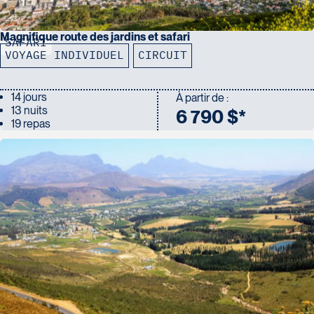
Magnifique route des jardins et safari
SAFARI
VOYAGE INDIVIDUEL
CIRCUIT
14 jours
À partir de :
13 nuits
6 790 $*
19 repas