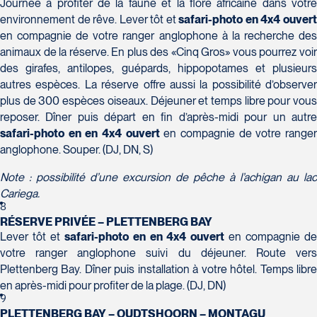
Journée à profiter de la faune et la flore africaine dans votre
Tél :
418-624-8222 / 1-844-869-2439
environnement de rêve. Lever tôt et
safari-photo en 4x4 ouver
en compagnie de votre ranger anglophone à la recherche des
Voyages CAA Brossard
animaux de la réserve. En plus des «Cinq Gros» vous pourrez voir
8940 Boulevard Leduc - Bureau 20
des girafes, antilopes, guépards, hippopotames et plusieurs
Brossard
autres espèces. La réserve offre aussi la possibilité d’observer
J4Y 0G4
plus de 300 espèces oiseaux. Déjeuner et temps libre pour vous
Voyages Émotions
Tél :
450-465-0620 / 1-844-869-2439
reposer. Dîner puis départ en fin d’après-midi pour un autre
2 rue Pleau
safari-photo en en 4x4 ouvert
en compagnie de votre range
Pont-Rouge
anglophone. Souper. (DJ, DN, S)
G3H 2G2
Tél :
418-873-4515
Note : possibilité d’une excursion de pêche à l’achigan au lac
Cariega.
Voyages Granby
8
157 rue Principale
RÉSERVE PRIVÉE – PLETTENBERG BAY
Lever tôt et
safari-photo en en 4x4 ouvert
en compagnie d
Granby
votre ranger anglophone suivi du déjeuner. Route vers
J2G 2V5
Voyages Laurier du Vallon - Siège
Plettenberg Bay. Dîner puis installation à votre hôtel. Temps libre
Tél :
450-372-3624 / 1-800-361-0447
en après-midi pour profiter de la plage. (DJ, DN)
social
9
2700 Boulevard Laurier - Édifice
PLETTENBERG BAY – OUDTSHOORN – MONTAGU