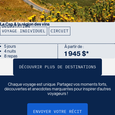
Le Cap & la région des vins
DÉGUSTATION
VOYAGE INDIVIDUEL
CIRCUIT
5 jours
À partir de :
4 nuits
1 945 $*
8 repas
P
a
r
t
a
g
e
z
v
o
t
r
e
r
é
c
i
t
d
e
v
o
y
a
g
e
Chaque voyage est unique. Partagez vos moments forts,
découvertes et anecdotes marquantes pour inspirer d’autres
voyageurs !