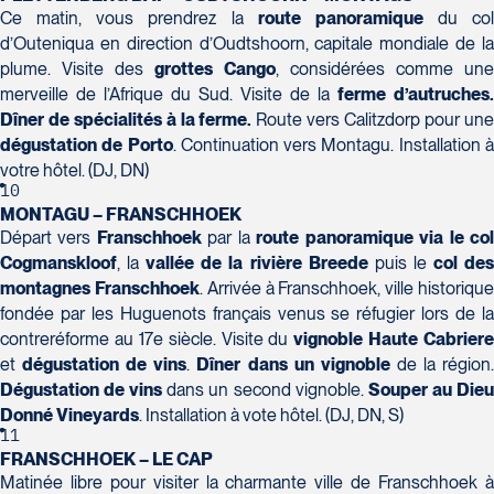
Champlain, bureau 5000
Ce matin, vous prendrez la
route panoramique
du col
Québec
d’Outeniqua en direction d’Oudtshoorn, capitale mondiale de la
G1V 4K5
plume. Visite des
grottes Cango
, considérées comme une
Tél :
418-653-1882 / 1-800-640-1882
Voyages Jean-Pierre
merveille de l’Afrique du Sud. Visite de la
ferme d’autruches.
2152 Boulevard Lapinière - Suite 104
Dîner de spécialités à la ferme.
Route vers Calitzdorp pour un
Brossard
dégustation de Porto
. Continuation vers Montagu. Installation 
J4W 1L9
votre hôtel. (DJ, DN)
Tél :
450-671-6654 / 1-888-461-6654
10
MONTAGU – FRANSCHHOEK
Départ vers
Franschhoek
par la
route panoramique via le co
Voyages Paradis
Cogmanskloof
, la
vallée de la rivière Breede
puis le
col de
2500 rue Beaurevoir, local 340
montagnes Franschhoek
. Arrivée à Franschhoek, ville historiqu
Québec
fondée par les Huguenots français venus se réfugier lors de la
G2C 0M4
contreréforme au 17e siècle. Visite du
vignoble Haute Cabriere
Tél :
418-659-6650
Voyages Tourbec Lapointe
et
dégustation de vins
.
Dîner dans un vignoble
de la région
1000 Boulevard Monseigneur Langlois -
Dégustation de vins
dans un second vignoble.
Souper au Die
Local 150
Donné Vineyards
. Installation à vote hôtel. (DJ, DN, S)
Salaberry-de-Valleyfield
11
J6S 0J7
FRANSCHHOEK – LE CAP
Tél :
450-373-1475
Matinée libre pour visiter la charmante ville de Franschhoek à