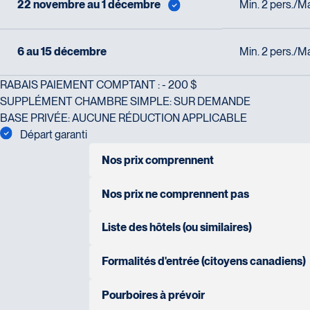
22 novembre au 1 décembre
Min. 2 pers./Ma
6 au 15 décembre
Min. 2 pers./Ma
RABAIS PAIEMENT COMPTANT : - 200 $
SUPPLÉMENT CHAMBRE SIMPLE: SUR DEMANDE
BASE PRIVÉE: AUCUNE RÉDUCTION APPLICABLE
Départ garanti
Nos prix comprennent
transport intérieur et safaris en Toyota landcrui
Nos prix ne comprennent pas
hébergement en occupation double en hôtel, lo
transport aérien au départ du Québec
Liste des hôtels (ou similaires)
26 repas: 9 déjeuners, 9 dîners, 8 soupers
pourboires aux chauffeur/guide, ranger et pe
NAIROBI : Tamarind Tree Hotel 4 étoiles
Formalités d'entrée (citoyens canadiens)
safaris et excursions mentionnés avec chauff
ETA pour le Kenya
AMBOSELI : Ol Tukai Lodge 4 étoiles
passeport valide 6 mois après la date de re
Pourboires à prévoir
frais d’entrée dans les parcs nationaux