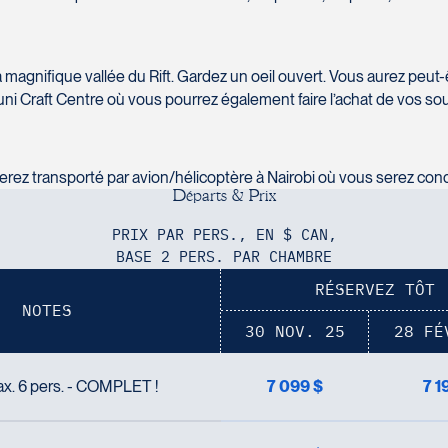
 magnifique vallée du Rift. Gardez un oeil ouvert. Vous aurez peut-ê
ni Craft Centre où vous pourrez également faire l’achat de vos souve
erez transporté par avion/hélicoptère à Nairobi où vous serez conduit
D
é
p
a
r
t
s
&
P
r
i
x
PRIX PAR PERS., EN $ CAN,
BASE 2 PERS. PAR CHAMBRE
RÉSERVEZ TÔT
NOTES
30 NOV. 25
28 FÉ
ax. 6 pers. - COMPLET !
7 099 $
7 1