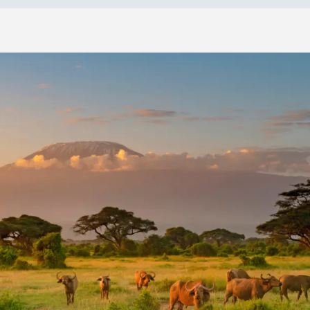
»
M
a
g
n
i
f
i
q
u
e
K
e
n
y
a
Nom complet
*
Magnifique Kenya
Courriel
*
10 jours
À partir de :
9 nuits
6 399 $*
Numéro de téléphone
26 repas
Message
*
 vos images et/ou votre texte (format Word ou PDF) - Maximum 