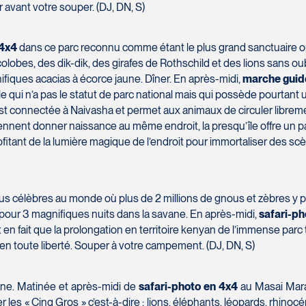
r avant votre souper. (DJ, DN, S)
 4x4
dans ce parc reconnu comme étant le plus grand sanctuaire o
s colobes, des dik-dik, des girafes de Rothschild et des lions sans 
fiques acacias à écorce jaune. Dîner. En après-midi,
marche guidé
e qui n’a pas le statut de parc national mais qui possède pourtant 
 est connectée à Naivasha et permet aux animaux de circuler librem
reviennent donner naissance au même endroit, la presqu’île offre u
fitant de la lumière magique de l’endroit pour immortaliser des sc
lus célèbres au monde où plus de 2 millions de gnous et zèbres y p
n pour 3 magnifiques nuits dans la savane. En après-midi,
safari-ph
 en fait que la prolongation en territoire kenyan de l’immense parc
n toute liberté. Souper à votre campement. (DJ, DN, S)
ine. Matinée et après-midi de
safari-photo en 4x4
au Masai Mara.
r les « Cinq Gros » c’est-à-dire : lions, éléphants, léopards, rhino