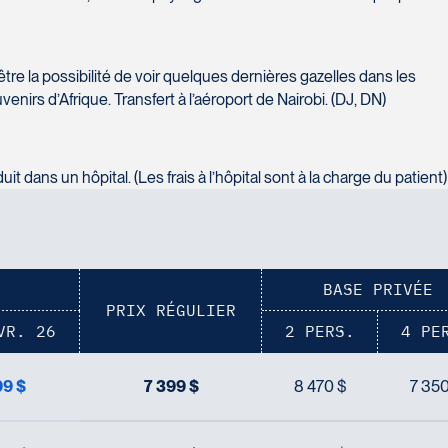
tre la possibilité de voir quelques dernières gazelles dans les
nirs d’Afrique. Transfert à l’aéroport de Nairobi. (DJ, DN)
 dans un hôpital. (Les frais à l’hôpital sont à la charge du patient)
BASE PRIVÉE
PRIX RÉGULIER
VR. 26
2 PERS.
4 PE
99 $
7 399 $
8 470 $
7 350