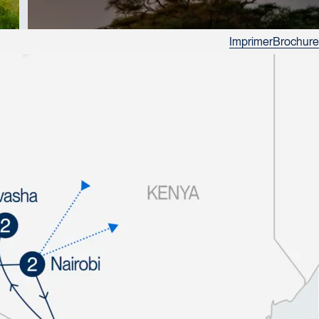
Imprimer
Brochure
que ces informations puissent être utilisées à des fins
infolettre, etc.)