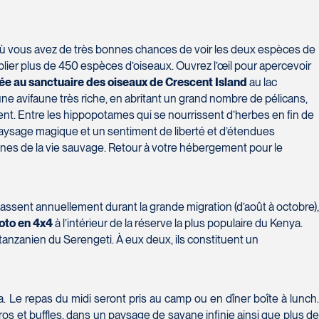
ù vous avez de très bonnes chances de voir les deux espèces de
oublier plus de 450 espèces d’oiseaux. Ouvrez l’œil pour apercevoir
e au sanctuaire des oiseaux de Crescent Island
au lac
une avifaune très riche, en abritant un grand nombre de pélicans,
ent. Entre les hippopotames qui se nourrissent d’herbes en fin de
n paysage magique et un sentiment de liberté et d’étendues
ènes de la vie sauvage. Retour à votre hébergement pour le
assent annuellement durant la grande migration (d’août à octobre),
oto en 4x4
à l’intérieur de la réserve la plus populaire du Kenya.
 tanzanien du Serengeti. À eux deux, ils constituent un
 Le repas du midi seront pris au camp ou en dîner boîte à lunch
céros et buffles, dans un paysage de savane infinie ainsi que plus d