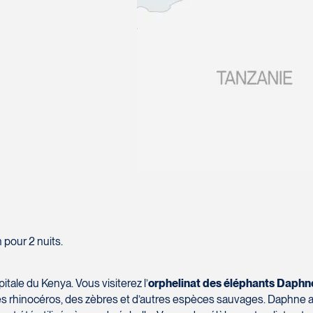
Téléphone
*
Message
*
SOUMETTRE
n pour 2 nuits.
1W 0C1
itale du Kenya. Vous visiterez l’
orphelinat des éléphants Daphn
 des rhinocéros, des zèbres et d’autres espèces sauvages. Daphne 