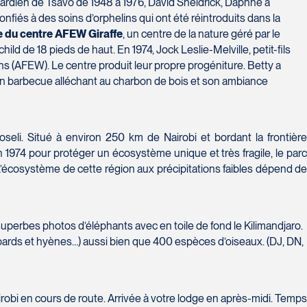
gardien de Tsavo de 1948 à 1976, David Sheldrick, Daphne a
nfiés à des soins d’orphelins qui ont été réintroduits dans la
e du centre AFEW Giraffe
, un centre de la nature géré par le
d de 18 pieds de haut. En 1974, Jock Leslie-Melville, petit-fils
s (AFEW). Le centre produit leur propre progéniture. Betty a
on barbecue alléchant au charbon de bois et son ambiance
seli. Situé à environ 250 km de Nairobi et bordant la frontièr
n 1974 pour protéger un écosystème unique et très fragile, le parc
’écosystème de cette région aux précipitations faibles dépend de
es superbes photos d’éléphants avec en toile de fond le Kilimandjaro.
léopards et hyènes…) aussi bien que 400 espèces d’oiseaux. (DJ, DN,
airobi en cours de route. Arrivée à votre lodge en après-midi. Temps