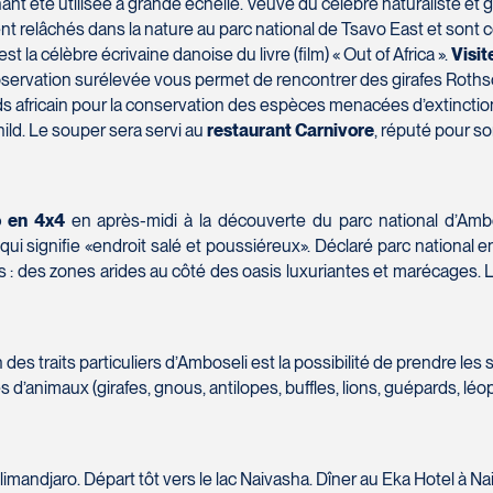
nt été utilisée à grande échelle. Veuve du célèbre naturaliste et 
t relâchés dans la nature au parc national de Tsavo East et sont co
la célèbre écrivaine danoise du livre (film) « Out of Africa ».
Visit
servation surélevée vous permet de rencontrer des girafes Rothschil
 africain pour la conservation des espèces menacées d’extinction
ild. Le souper sera servi au
restaurant Carnivore
, réputé pour s
o en 4x4
en après-midi à la découverte du parc national d’Ambo
i signifie «endroit salé et poussiéreux». Déclaré parc national e
: des zones arides au côté des oasis luxuriantes et marécages. L
Un des traits particuliers d’Amboseli est la possibilité de prendre l
es d’animaux (girafes, gnous, antilopes, buffles, lions, guépards, 
ilimandjaro. Départ tôt vers le lac Naivasha. Dîner au Eka Hotel à N