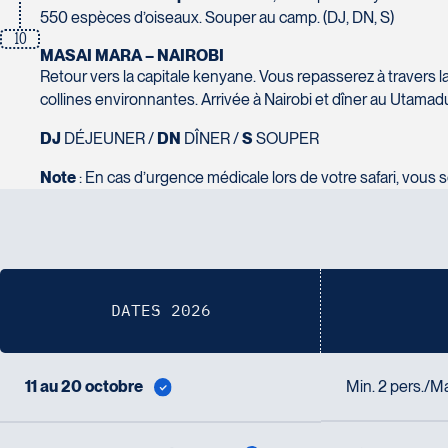
Voyages Tourbec Lapointe
550 espèces d’oiseaux. Souper au camp. (DJ, DN, S)
10
1000 Boulevard Monseigneur Langlois - Local 150
MASAI MARA – NAIROBI
Salaberry-de-Valleyfield
Voyages Plein Soleil
Retour vers la capitale kenyane. Vous repasserez à travers la
J6S 0J7
4100 Boulevard de l'Auvergne - Suite 108
collines environnantes. Arrivée à Nairobi et dîner au Utamadu
Tél :
450-373-1475
Québec
G2C 1T8
DJ
DÉJEUNER /
DN
DÎNER /
S
SOUPER
Tél :
418-847-1023 / 1-888-686-0049
Note
: En cas d’urgence médicale lors de votre safari, vous s
Voyages Transat St-Bruno
117 Boulevard Les Promenades - Promenades St-Bruno
Saint-Bruno-de-Montarville
Voyages Thomassin St-Hilaire
J3V 5K2
1100 Boulevard de La Chaudière #129
Tél :
450-441-1220 / 1-833-487-9323
Québec
DATES 2026
G1Y 0A1
Tél :
418-948-8488
11 au 20 octobre
Min. 2 pers./M