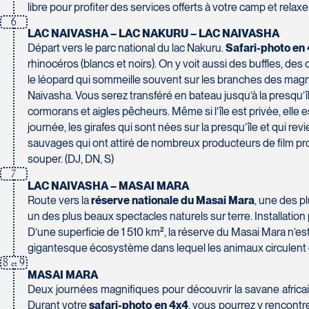
Tél :
450-465-0620 / 1-844-869-2439
Pont-Rouge
libre pour profiter des services offerts à votre camp et relaxe
G3H 2G2
6
LAC NAIVASHA – LAC NAKURU – LAC NAIVASHA
Tél :
418-873-4515
Départ vers le parc national du lac Nakuru.
Safari-photo en
Voyages Granby
rhinocéros (blancs et noirs). On y voit aussi des buffles, de
157 rue Principale
le léopard qui sommeille souvent sur les branches des magni
Granby
Naivasha. Vous serez transféré en bateau jusqu’à la presqu’îl
Voyages Laurier du Vallon - Siège social
cormorans et aigles pêcheurs. Même si l’île est privée, elle
J2G 2V5
2700 Boulevard Laurier - Édifice Champlain, bureau 5000
journée, les girafes qui sont nées sur la presqu’île et qui 
Tél :
450-372-3624 / 1-800-361-0447
Québec
sauvages qui ont attiré de nombreux producteurs de film pro
G1V 4K5
souper. (DJ, DN, S)
Tél :
418-653-1882 / 1-800-640-1882
7
LAC NAIVASHA – MASAI MARA
Voyages Jean-Pierre
Route vers la
réserve nationale du Masai Mara
, une des p
2152 Boulevard Lapinière - Suite 104
un des plus beaux spectacles naturels sur terre. Installatio
Brossard
Voyages Paradis
D’une superficie de 1 510 km², la réserve du Masai Mara n’est
J4W 1L9
2500 rue Beaurevoir, local 340
gigantesque écosystème dans lequel les animaux circulent e
Tél :
450-671-6654 / 1-888-461-6654
Québec
8
9
et
G2C 0M4
MASAI MARA
Deux journées magnifiques pour découvrir la savane africa
Tél :
418-659-6650
Durant votre
safari-photo en 4x4
, vous pourrez y rencontre