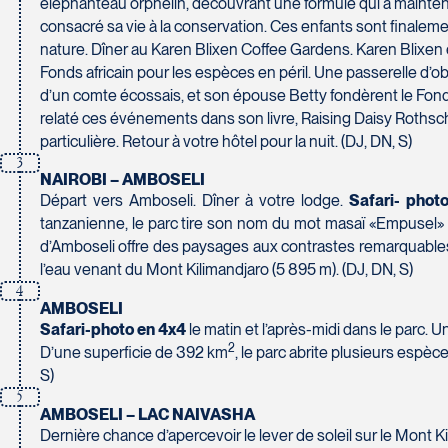
éléphanteau orphelin, découvrant une formule qui a maintena
230 Boulevard Sir-Wilfrid-Laurier
consacré sa vie à la conservation. Ces enfants sont finalemen
Beloeil
Voyages CAA Place de la Cité
nature. Dîner au Karen Blixen Coffee Gardens. Karen Blixen est 
J3G 4G7
2600 Boulevard Laurier #133, Place de la Cité
Fonds africain pour les espèces en péril. Une passerelle d’ob
Tél :
450-464-0363 / 1-800-331-0363
Québec
d’un comte écossais, et son épouse Betty fondèrent le Fonds
G1V 4T3
relaté ces événements dans son livre, Raising Daisy Rothsch
Tél :
418-653-9200 / 1-844-869-2439
particulière. Retour à votre hôtel pour la nuit. (DJ, DN, S)
3
Voyages Boislard Poirier
NAIROBI – AMBOSELI
2840 Boulevard Laframboise
Départ vers Amboseli. Dîner à votre lodge.
Safari- phot
Saint-Hyacinthe
Voyages CAA Québec
tanzanienne, le parc tire son nom du mot masaï «Empusel» qu
J2S 4Z1
500 rue Bouvier - Suite 202
d’Amboseli offre des paysages aux contrastes remarquables 
Tél :
450-774-6436 / 1-800-561-2967
Québec
l’eau venant du Mont Kilimandjaro (5 895 m). (DJ, DN, S)
G2J 1E3
4
AMBOSELI
Tél :
418-624-8222 / 1-844-869-2439
Safari-photo en 4x4
le matin et l’après-midi dans le parc. 
2
Voyages CAA Brossard
D’une superficie de 392 km
, le parc abrite plusieurs espèc
S)
8940 Boulevard Leduc - Bureau 20
5
Brossard
Voyages Émotions
AMBOSELI – LAC NAIVASHA
J4Y 0G4
2 rue Pleau
Dernière chance d’apercevoir le lever de soleil sur le Mont K