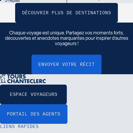
5 repas
P
a
r
t
a
g
e
z
v
o
t
r
e
r
é
c
i
t
d
e
v
o
y
a
g
e
Chaque voyage est unique. Partagez vos moments forts,
découvertes et anecdotes marquantes pour inspirer d’autres
voyageurs !
LIENS RAPIDES