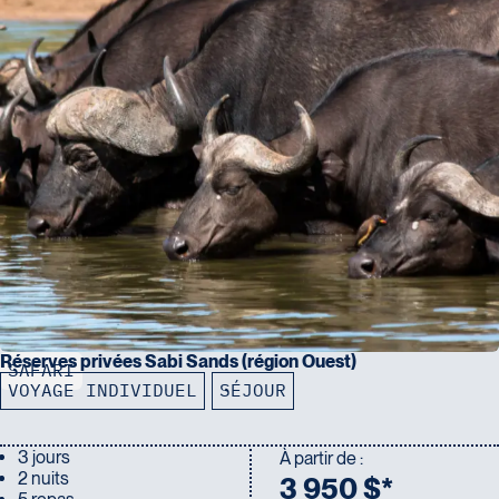
Réserves privées Sabi Sands (région Ouest)
SAFARI
VOYAGE INDIVIDUEL
SÉJOUR
3 jours
À partir de :
2 nuits
3 950 $*