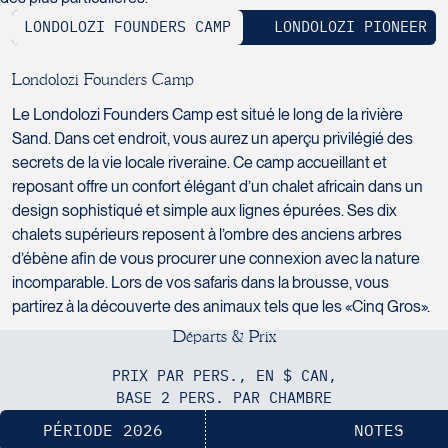
H7T 1C8
Club Voyages Orientation
Tél :
450-688-6211 / 1-888-682-8616
LONDOLOZI FOUNDERS CAMP
LONDOLOZI PIONEER C
1001 Boulevard de Montarville - local
39
La Forfaiterie Voyages
Voyages Nouveau-Monde
Boucherville
L
o
n
d
o
l
o
z
i
F
o
u
n
d
e
r
s
C
a
m
p
5401 Boulevard Des Galeries - Local
420 Boulevard Manseau
J4B 6P5
Le Londolozi Founders Camp est situé le long de la rivière
104 (porte H)
Joliette
Tél :
450-655-1855 / 1-866-655-5736
Voyages des Laurentides
Sand. Dans cet endroit, vous aurez un aperçu privilégié des
SOUMETTRE
Québec
J6E 3E1
939 Boulevard Albiny-Paquette
secrets de la vie locale riveraine. Ce camp accueillant et
G2K 1N4
Tél :
450-755-5557 / 1-877-751-5557
Mont-Laurier
reposant offre un confort élégant d’un chalet africain dans un
Tél :
418-652-2400 / 1-888-848-1518
J9L 3J1
design sophistiqué et simple aux lignes épurées. Ses dix
Tél :
819-623-2511 / 1-866-385-2511
chalets supérieurs reposent à l’ombre des anciens arbres
d’ébène afin de vous procurer une connexion avec la nature
Club Voyages Princesse
incomparable. Lors de vos safaris dans la brousse, vous
686 rue Principale
partirez à la découverte des animaux tels que les «Cinq Gros».
Voyages Terre et Monde
Granby
Le Voyagiste de Québec
1460 Chemin Gascon
D
é
p
a
r
t
s
&
P
r
i
x
J2G 2Y4
3229 Chemin des Quatre-Bourgeois -
Terrebonne
Tél :
450-372-4444
PRIX PAR PERS., EN $ CAN,
Suite 120QuébecG1W 0C1
J6X 2Z5
BASE 2 PERS. PAR CHAMBRE
Tél :
418-977-4080 / 1-877-977-4080
Tél :
450-964-3574
PÉRIODE 2026
NOTES