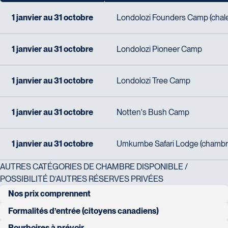
1 janvier au 31 octobre
Londolozi Founders Camp (chale
Voyages Action
230 Boulevard Sir-Wilfrid-Laurier
1 janvier au 31 octobre
Londolozi Pioneer Camp
Voyages CAA Place de la Cité
Beloeil
2600 Boulevard Laurier #133, Place de
J3G 4G7
la Cité
Tél :
450-464-0363 / 1-800-331-0363
1 janvier au 31 octobre
Londolozi Tree Camp
Québec
G1V 4T3
Tél :
418-653-9200 / 1-844-869-2439
1 janvier au 31 octobre
Notten's Bush Camp
1 janvier au 31 octobre
Umkumbe Safari Lodge (chambr
Voyages Boislard Poirier
2840 Boulevard Laframboise
AUTRES CATÉGORIES DE CHAMBRE DISPONIBLE /
Saint-Hyacinthe
POSSIBILITÉ D’AUTRES RÉSERVES PRIVÉES
Voyages CAA Québec
J2S 4Z1
Nos prix comprennent
500 rue Bouvier - Suite 202
Tél :
450-774-6436 / 1-800-561-2967
Québec
transfert aller-retour entre l'aéroport de Nelspruit et le lodge
Formalités d’entrée (citoyens canadiens)
G2J 1E3
passeport valide 6 mois après la date du retour au Canada
Pourboires à prévoir