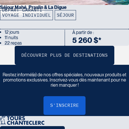
Séjour Mahé, Praslin & La Digue
DÉPART GARANTI
VOYAGE INDIVIDUEL
SÉJOUR
12 jours
À partir de :
11 nuits
5 260 $*
22 repas
I
n
s
c
r
i
v
e
z
-
v
o
u
s
à
n
o
t
r
e
i
n
f
o
l
e
t
t
r
e
Restez informé(e) de nos offres spéciales, nouveaux produits et
promotions exclusives. Inscrivez-vous dès maintenant pour ne
rien manquer !