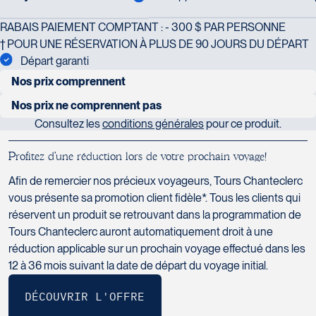
Voyages Action
RABAIS PAIEMENT COMPTANT : - 300 $ PAR PERSONNE
230 Boulevard Sir-Wilfrid-Laurier
† POUR UNE RÉSERVATION À PLUS DE 90 JOURS DU DÉPART
Beloeil
Départ garanti
Voyages CAA Place de la Cité
J3G 4G7
Nos prix comprennent
2600 Boulevard Laurier #133, Place de la
Tél :
450-464-0363 / 1-800-331-0363
5 nuits à Mahé à l’hôtel Carana Beach en «chalet» vue mer
Cité
Nos prix ne comprennent pas
Québec
Consultez les
conditions générales
pour ce produit.
vols internationaux
5 nuits à Denis Island à l’hôtel Denis Private Island en « cottage
G1V 4T3
» plage en pension complète (3 repas par jour)
Tél :
418-653-9200 / 1-844-869-2439
P
r
o
f
i
t
e
z
d
’
u
n
e
r
é
d
u
c
t
i
o
n
l
o
r
s
d
e
v
o
t
r
e
p
r
o
c
h
a
i
n
v
o
y
a
g
e
!
repas et boissons non mentionnés
Afin de remercier nos précieux voyageurs, Tours Chanteclerc
25 repas : 10 déjeuners, 5 dîners à Denis Island et 10 soupers
Voyages Boislard Poirier
excursions facultatives
vous présente sa promotion client fidèle*. Tous les clients qui
2840 Boulevard Laframboise
transferts en avion entre l’île de Mahé et Denis Island aller-
réservent un produit se retrouvant dans la programmation de
pourboires aux guides, chauffeurs et au personnel hôtelier
Saint-Hyacinthe
retour
Tours Chanteclerc auront automatiquement droit à une
J2S 4Z1
réduction applicable sur un prochain voyage effectué dans les
Voyages CAA Québec
Tél :
450-774-6436 / 1-800-561-2967
tous les transferts avec assistance en anglais
12 à 36 mois suivant la date de départ du voyage initial.
500 rue Bouvier - Suite 202
Québec
G2J 1E3