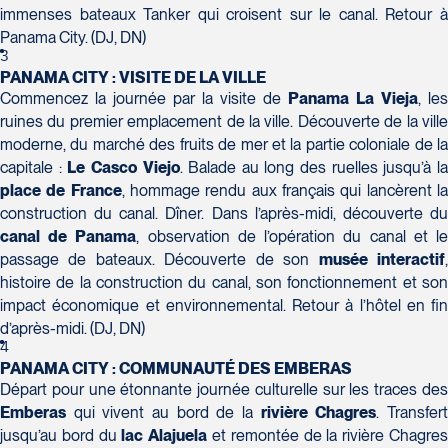
H7T 1C8
Club Voyages Orientation
immenses bateaux Tanker qui croisent sur le canal. Retour à
Tél :
450-688-6211 / 1-888-682-8616
1001 Boulevard de Montarville - local 39
Panama City. (DJ, DN)
Boucherville
3
La Forfaiterie Voyages
Voyages Nouveau-Monde
PANAMA CITY : VISITE DE LA VILLE
J4B 6P5
5401 Boulevard Des Galeries - Local 104
420 Boulevard Manseau
Commencez la journée par la visite de
Panama La Vieja
, les
Tél :
450-655-1855 / 1-866-655-5736
Voyages des Laurentides
(porte H)
ruines du premier emplacement de la ville. Découverte de la ville
Joliette
939 Boulevard Albiny-Paquette
SOUMETTRE
moderne, du marché des fruits de mer et la partie coloniale de la
Québec
J6E 3E1
Mont-Laurier
capitale :
Le Casco Viejo
. Balade au long des ruelles jusqu’à l
G2K 1N4
Tél :
450-755-5557 / 1-877-751-5557
J9L 3J1
place de France
, hommage rendu aux français qui lancèrent l
Tél :
418-652-2400 / 1-888-848-1518
Tél :
819-623-2511 / 1-866-385-2511
construction du canal. Dîner. Dans l’après-midi, découverte du
canal de Panama
, observation de l’opération du canal et l
Club Voyages Princesse
passage de bateaux. Découverte de son
musée interactif
686 rue Principale
histoire de la construction du canal, son fonctionnement et son
Granby
impact économique et environnemental. Retour à l’hôtel en fin
Voyages Terre et Monde
J2G 2Y4
d’après-midi. (DJ, DN)
Le Voyagiste de Québec
1460 Chemin Gascon
Tél :
450-372-4444
4
3229 Chemin des Quatre-Bourgeois -
Terrebonne
PANAMA CITY : COMMUNAUTÉ DES EMBERAS
Suite 120QuébecG1W 0C1
J6X 2Z5
Départ pour une étonnante journée culturelle sur les traces des
Tél :
418-977-4080 / 1-877-977-4080
Tél :
450-964-3574
Emberas
qui vivent au bord de la
rivière Chagres
. Transfer
jusqu’au bord du
lac Alajuela
et remontée de la rivière Chagre