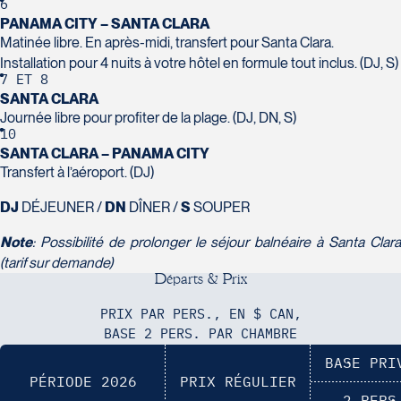
Tél :
418-624-8222 / 1-844-869-2439
6
PANAMA CITY – SANTA CLARA
Matinée libre. En après-midi, transfert pour Santa Clara.
Voyages CAA Brossard
Installation pour 4 nuits à votre hôtel en formule tout inclus. (DJ, S)
8940 Boulevard Leduc - Bureau 20
7
ET
8
Brossard
SANTA CLARA
J4Y 0G4
Journée libre pour profiter de la plage. (DJ, DN, S)
Voyages Émotions
Tél :
450-465-0620 / 1-844-869-2439
10
2 rue Pleau
SANTA CLARA – PANAMA CITY
Transfert à l’aéroport. (DJ)
Pont-Rouge
G3H 2G2
DJ
DÉJEUNER /
DN
DÎNER /
S
SOUPER
Tél :
418-873-4515
Note
: Possibilité de prolonger le séjour balnéaire à Santa Clara
Voyages Granby
(tarif sur demande)
D
é
p
a
r
t
s
&
P
r
i
x
157 rue Principale
Granby
PRIX PAR PERS., EN $ CAN,
J2G 2V5
BASE 2 PERS. PAR CHAMBRE
Voyages Laurier du Vallon - Siège
Tél :
450-372-3624 / 1-800-361-0447
social
BASE PRI
PÉRIODE 2026
PRIX RÉGULIER
2700 Boulevard Laurier - Édifice