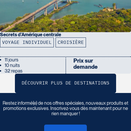
Secrets d'Amérique centrale
VOYAGE INDIVIDUEL
CROISIÈRE
11 jours
Prix sur
10 nuits
demande
32 repas
I
n
s
c
r
i
v
e
z
-
v
o
u
s
à
n
o
t
r
e
i
n
f
o
l
e
t
t
r
e
Restez informé(e) de nos offres spéciales, nouveaux produits et
promotions exclusives. Inscrivez-vous dès maintenant pour ne
rien manquer !