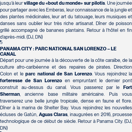
jusqu’à leur
village du «bout du monde» sur pilotis
. Une journé
Voyages Action
pour partager avec les Emberas, leur connaissance de la jungle et
230 Boulevard Sir-Wilfrid-Laurier
des plantes médicinales, leur art du tatouage, leurs musiques et
Beloeil
danses sans oublier leur très riche artisanat. Dîner de poisson
Voyages CAA Place de la Cité
J3G 4G7
grillé accompagné de bananes plantains. Retour à l’hôtel en fin
2600 Boulevard Laurier #133, Place de la
d’après-midi. (DJ, DN)
Tél :
450-464-0363 / 1-800-331-0363
Cité
5
PANAMA CITY : PARC NATIONAL SAN LORENZO – LE
Québec
CANAL
G1V 4T3
Départ pour une journée à la découverte de la côte caraïbe, de la
Tél :
418-653-9200 / 1-844-869-2439
culture afro-caribéenne et des repaires de pirates. Direction
Colon et le
parc national de San Lorenzo
. Vous rejoindrez l
Voyages Boislard Poirier
forteresse de San Lorenzo
en empruntant le dernier pont
2840 Boulevard Laframboise
construit au-dessus du canal. Vous passerez par le
Fort
Saint-Hyacinthe
Sherman
, ancienne base militaire américaine. Puis vous
J2S 4Z1
traverserez une belle jungle tropicale, dense en faune et flore.
Voyages CAA Québec
Tél :
450-774-6436 / 1-800-561-2967
Dîner à la marina de Shelter Bay. Vous rejoindrez les nouvelles
500 rue Bouvier - Suite 202
écluses de Gatún,
Aguas Claras
, inaugurées en 2016, prouesse
Québec
technologique de ce début de siècle. Retour à Panama City. (DJ,
G2J 1E3
DN)