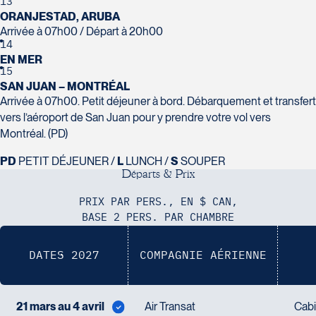
13
ORANJESTAD, ARUBA
Arrivée à 07h00 / Départ à 20h00
14
EN MER
15
SAN JUAN – MONTRÉAL
Arrivée à 07h00. Petit déjeuner à bord. Débarquement et transfert
vers l’aéroport de San Juan pour y prendre votre vol vers
Montréal. (PD)
PD
PETIT DÉJEUNER /
L
LUNCH /
S
SOUPER
D
é
p
a
r
t
s
&
P
r
i
x
PRIX PAR PERS., EN $ CAN,
BASE 2 PERS. PAR CHAMBRE
DATES 2027
COMPAGNIE AÉRIENNE
21 mars au 4 avril
Air Transat
Cabi