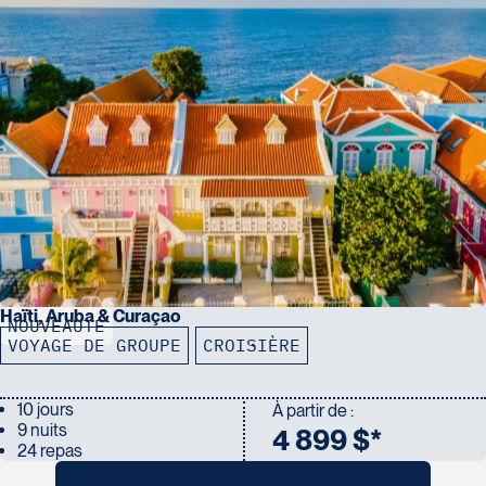
OPTION B
50 $ US de rabais par excursion NCL (1 rabais par port, par
cabine)
Forfait internet : 150 minutes par personne
Forfait 10 photos par cabine
100 $ US de crédit à bord par cabine
Haïti, Aruba & Curaçao
NOUVEAUTÉ
VOYAGE DE GROUPE
CROISIÈRE
10 jours
À partir de :
9 nuits
4 899 $*
24 repas