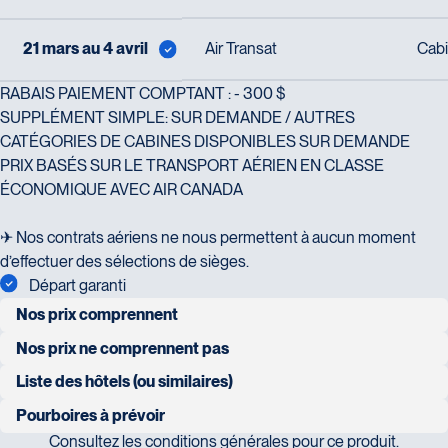
21 mars au 4 avril
Air Transat
Cabi
RABAIS PAIEMENT COMPTANT : - 300 $
SUPPLÉMENT SIMPLE: SUR DEMANDE / AUTRES
CATÉGORIES DE CABINES DISPONIBLES SUR DEMANDE
PRIX BASÉS SUR LE TRANSPORT AÉRIEN EN CLASSE
ÉCONOMIQUE AVEC AIR CANADA
✈ Nos contrats aériens ne nous permettent à aucun moment
d’effectuer des sélections de sièges.
Départ garanti
Nos prix comprennent
transport aérien Montréal/San Juan/Montréal
Nos prix ne comprennent pas
les repas et boissons autres que ceux mentionnés dans le
Liste des hôtels (ou similaires)
transport en autocar climatisé adapté à la taille du groupe selon
programme
SAN JUAN : Holiday Inn Express Condado PRE.
l’itinéraire
Pourboires à prévoir
Consultez les
conditions générales
pour ce produit.
La question nous étant souvent posée, vous trouverez ci-
les excursions terrestres durant la croisière