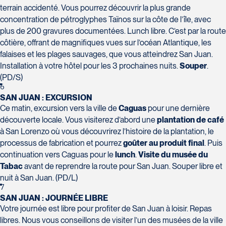
Champlain, bureau 5000
terrain accidenté. Vous pourrez découvrir la plus grande
Québec
concentration de pétroglyphes Taïnos sur la côte de l’île, avec
G1V 4K5
plus de 200 gravures documentées. Lunch libre. C’est par la route
Tél :
418-653-1882 / 1-800-640-1882
côtière, offrant de magnifiques vues sur l’océan Atlantique, les
Voyages Jean-Pierre
falaises et les plages sauvages, que vous atteindrez San Juan.
2152 Boulevard Lapinière - Suite 104
Installation à votre hôtel pour les 3 prochaines nuits.
Souper
.
Brossard
(PD/S)
J4W 1L9
6
SAN JUAN : EXCURSION
Tél :
450-671-6654 / 1-888-461-6654
Ce matin, excursion vers la ville de
Caguas
pour une dernière
Voyages Paradis
découverte locale. Vous visiterez d’abord une
plantation de café
2500 rue Beaurevoir, local 340
à San Lorenzo où vous découvrirez l’histoire de la plantation, le
Québec
processus de fabrication et pourrez
goûter au produit final
. Puis
G2C 0M4
continuation vers Caguas pour le
lunch
.
Visite du musée du
Tél :
418-659-6650
Tabac
avant de reprendre la route pour San Juan. Souper libre et
Voyages Tourbec Lapointe
nuit à San Juan. (PD/L)
1000 Boulevard Monseigneur
7
Langlois - Local 150
SAN JUAN : JOURNÉE LIBRE
Salaberry-de-Valleyfield
Votre journée est libre pour profiter de San Juan à loisir. Repas
J6S 0J7
libres. Nous vous conseillons de visiter l’un des musées de la ville