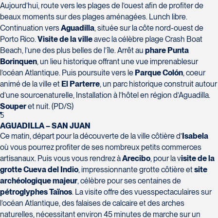
Tél :
418-624-8222 / 1-844-869-2439
Aujourd’hui, route vers les plages de l’ouest afin de profiter de
beaux moments sur des plages aménagées. Lunch libre.
Continuation vers
Aguadilla
, située sur la côte nord-ouest de
Voyages CAA Brossard
Porto Rico.
Visite de la ville
avec la célèbre plage Crash Boat
8940 Boulevard Leduc - Bureau 20
Beach, l’une des plus belles de l’île. Arrêt au
phare Punta
Brossard
Borinquen
, un lieu historique offrant une vue imprenablesur
Voyages Émotions
J4Y 0G4
l’océan Atlantique. Puis poursuite vers le
Parque Colón
, coeur
2 rue Pleau
animé de la ville et
El Parterre
, un parc historique construit autour
Tél :
450-465-0620 / 1-844-869-2439
Pont-Rouge
d’une sourcenaturelle, Installation à l’hôtel en région d’Aguadilla.
G3H 2G2
Souper
et nuit. (PD/S)
5
Tél :
418-873-4515
AGUADILLA – SAN JUAN
Ce matin, départ pour la découverte de la ville côtière d’
Isabela
où vous pourrez profiter de ses nombreux petits commerces
Voyages Granby
artisanaux. Puis vous vous rendrez à
Arecibo
, pour la v
isite de la
157 rue Principale
grotte Cueva del Indio
, impressionnante grotte côtière et
site
Granby
archéologique majeur
, célèbre pour ses centaines de
Voyages Laurier du Vallon - Siège
J2G 2V5
pétroglyphes Taïnos
. La visite offre des vuesspectaculaires sur
social
Tél :
450-372-3624 / 1-800-361-0447
l’océan Atlantique, des falaises de calcaire et des arches
2700 Boulevard Laurier - Édifice
naturelles, nécessitant environ 45 minutes de marche sur un