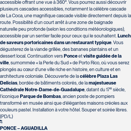
accessible offrant une vue à 360°. Vous pourrez aussi découvrir
plusieurs cascades accessibles, notamment la célèbre cascade
de La Coca, une magnifique cascade visible directement depuis la
Voyages Action
route. Possibilité d’un court arrêt à une zone de baignade
230 Boulevard Sir-Wilfrid-Laurier
Voyages CAA Place de la Cité
naturelle peu profonde (selon les conditions météorologiques),
Beloeil
2600 Boulevard Laurier #133, Place
accessible par un sentier facile pour ceux qui le souhaitent.
Lunch
J3G 4G7
de la Cité
de saveurs portoricaines dans un restaurant typique
. Vous
Tél :
450-464-0363 / 1-800-331-0363
dégusterez de la viande grillée, des bananes plantains et un
Québec
dessert local. Continuation vers
Ponce
et
visite guidée de la
G1V 4T3
ville
, surnommée « la Perle du Sud » de Porto Rico, où vous serez
Tél :
418-653-9200 / 1-844-869-2439
plongés au cœur d’une ville riche en histoire, en culture et en
architecture coloniale. Découverte de la
célèbre Plaza Las
Delicias
, bordée de bâtiments colorés, de la
majestueuse
Voyages Boislard Poirier
e
Cathédrale Notre-Dame-de-Guadalupe
, datant du 17
siècle,
2840 Boulevard Laframboise
l’iconique
Parque de Bombas
, ancien poste de pompiers
Saint-Hyacinthe
transformé en musée ainsi que d’élégantes maisons créoles aux
Voyages CAA Québec
J2S 4Z1
couleurs pastel. Installation à votre hôtel. Souper et soirée libres.
500 rue Bouvier - Suite 202
Tél :
450-774-6436 / 1-800-561-2967
(PD/L)
Québec
4
G2J 1E3
PONCE – AGUADILLA