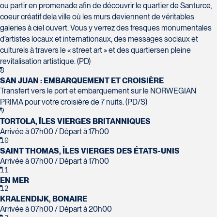
Voyages Plein Soleil
Tél :
450-373-1475
ou partir en promenade afin de découvrir le quartier de Santurce,
4100 Boulevard de l'Auvergne - Suite
coeur créatif dela ville où les murs deviennent de véritables
108
galeries à ciel ouvert. Vous y verrez des fresques monumentales
Québec
d’artistes locaux et internationaux, des messages sociaux et
G2C 1T8
culturels à travers le « street art » et des quartiersen pleine
Tél :
418-847-1023 / 1-888-686-0049
revitalisation artistique. (PD)
8
Voyages Transat St-Bruno
SAN JUAN : EMBARQUEMENT ET CROISIÈRE
117 Boulevard Les Promenades -
Transfert vers le port et embarquement sur le NORWEGIAN
Promenades St-Bruno
PRIMA pour votre croisière de 7 nuits. (PD/S)
Saint-Bruno-de-Montarville
9
J3V 5K2
TORTOLA, ÎLES VIERGES BRITANNIQUES
Voyages Thomassin St-Hilaire
Tél :
450-441-1220 / 1-833-487-9323
Arrivée à 07h00 / Départ à 17h00
1100 Boulevard de La Chaudière #129
10
SAINT THOMAS, ÎLES VIERGES DES ÉTATS-UNIS
Québec
Arrivée à 07h00 / Départ à 17h00
G1Y 0A1
11
Tél :
418-948-8488
EN MER
12
KRALENDIJK, BONAIRE
Arrivée à 07h00 / Départ à 20h00