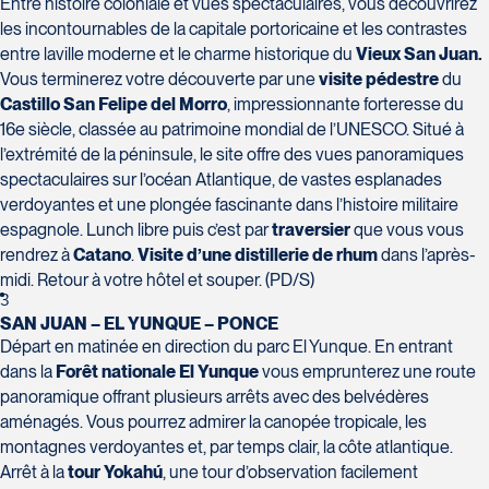
H7T 1C8
Entre histoire coloniale et vues spectaculaires, vous découvrirez
Club Voyages Orientation
Tél :
450-688-6211 / 1-888-682-8616
les incontournables de la capitale portoricaine et les contrastes
1001 Boulevard de Montarville - local
entre laville moderne et le charme historique du
Vieux San Juan.
39
Vous terminerez votre découverte par une
visite pédestre
du
La Forfaiterie Voyages
Voyages Nouveau-Monde
Boucherville
Castillo San Felipe del Morro
, impressionnante forteresse du
5401 Boulevard Des Galeries - Local
420 Boulevard Manseau
J4B 6P5
16e siècle, classée au patrimoine mondial de l’UNESCO. Situé à
104 (porte H)
Joliette
Tél :
450-655-1855 / 1-866-655-5736
Voyages des Laurentides
SOUMETTRE
l’extrémité de la péninsule, le site offre des vues panoramiques
Québec
J6E 3E1
939 Boulevard Albiny-Paquette
spectaculaires sur l’océan Atlantique, de vastes esplanades
G2K 1N4
Tél :
450-755-5557 / 1-877-751-5557
Mont-Laurier
verdoyantes et une plongée fascinante dans l’histoire militaire
Tél :
418-652-2400 / 1-888-848-1518
J9L 3J1
espagnole. Lunch libre puis c’est par
traversier
que vous vous
Tél :
819-623-2511 / 1-866-385-2511
rendrez à
Catano
.
Visite d’une distillerie de rhum
dans l’après-
midi. Retour à votre hôtel et souper. (PD/S)
Club Voyages Princesse
3
686 rue Principale
SAN JUAN – EL YUNQUE – PONCE
Voyages Terre et Monde
Granby
Départ en matinée en direction du parc El Yunque. En entrant
Le Voyagiste de Québec
1460 Chemin Gascon
J2G 2Y4
dans la
Forêt nationale El Yunque
vous emprunterez une route
3229 Chemin des Quatre-Bourgeois -
Terrebonne
Tél :
450-372-4444
panoramique offrant plusieurs arrêts avec des belvédères
Suite 120QuébecG1W 0C1
J6X 2Z5
aménagés. Vous pourrez admirer la canopée tropicale, les
Tél :
418-977-4080 / 1-877-977-4080
Tél :
450-964-3574
montagnes verdoyantes et, par temps clair, la côte atlantique.
Arrêt à la
tour Yokahú
, une tour d’observation facilement