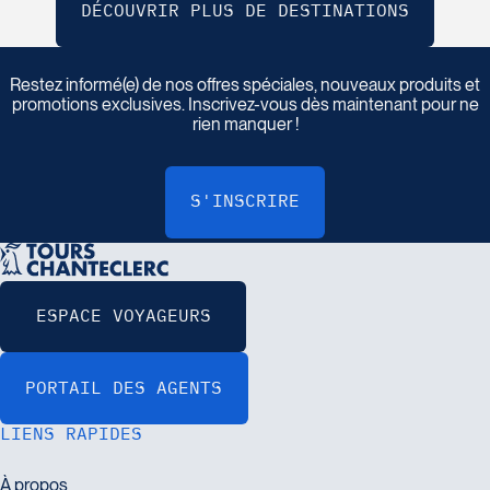
I
n
s
c
r
i
v
e
z
-
v
o
u
s
à
n
o
t
r
e
i
n
f
o
l
e
t
t
r
e
Restez informé(e) de nos offres spéciales, nouveaux produits et
promotions exclusives. Inscrivez-vous dès maintenant pour ne
rien manquer !
LIENS RAPIDES