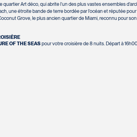
Téléphone
*
le quartier Art déco, qui abrite l’un des plus vastes ensembles d’ar
 une étroite bande de terre bordée par l’océan et réputée pour se
Message
*
Coconut Grove, le plus ancien quartier de Miami, reconnu pour son
ROISIÈRE
RE OF THE SEAS
pour votre croisière de 8 nuits. Départ à 16h00
SOUMETTRE
1W 0C1