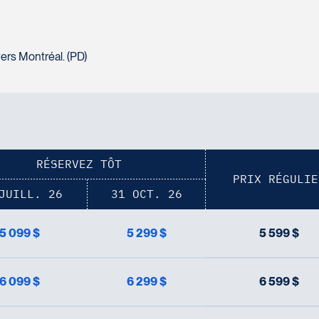
vers Montréal. (PD)
RÉSERVEZ TÔT
PRIX RÉGULIE
JUILL. 26
31 OCT. 26
5 099 $
5 299 $
5 599 $
6 099 $
6 299 $
6 599 $