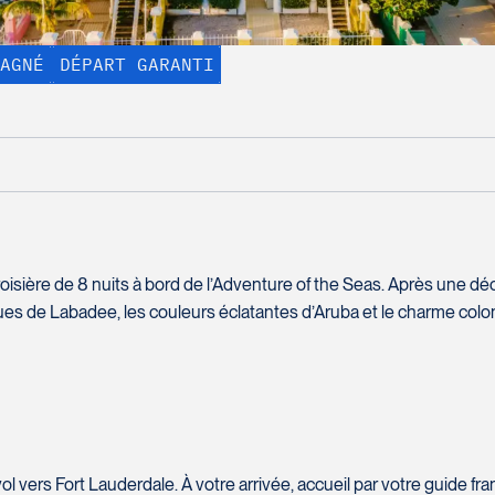
AGNÉ
DÉPART GARANTI
AFFICHER TOUTES LES PHOTOS
À partir de :
10 jours
9 nuits
4 899 $*
24 repas
oisière de 8 nuits à bord de l’Adventure of the Seas. Après une d
test
ues de Labadee, les couleurs éclatantes d’Aruba et le charme colo
Comment vous rejoindre?
Nom complet
*
Courriel
*
 vers Fort Lauderdale. À votre arrivée, accueil par votre guide fra