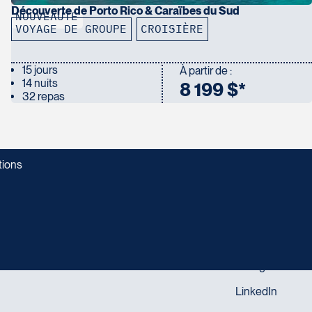
Découverte de Porto Rico & Caraïbes du Sud
NOUVEAUTÉ
VOYAGE DE GROUPE
CROISIÈRE
15 jours
À partir de :
14 nuits
8 199 $*
32 repas
tions
SUIVEZ-NOUS