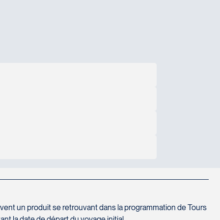
on mentionnés
es pays visités, par personne et par jour. Bien
ervent un produit se retrouvant dans la programmation de Tours
t la date de départ du voyage initial.