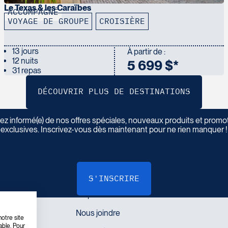
Le Texas & les Caraïbes
ACCOMPAGNÉ
VOYAGE DE GROUPE
CROISIÈRE
13 jours
À partir de :
12 nuits
5 699 $*
31 repas
ez informé(e) de nos offres spéciales, nouveaux produits et promo
I
n
s
c
r
i
v
e
z
-
v
o
u
s
à
n
o
t
r
e
i
n
f
o
l
e
t
t
r
e
exclusives. Inscrivez-vous dès maintenant pour ne rien manquer !
LIENS RAPIDES
otre site
able. Pour