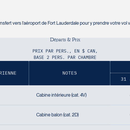
sfert vers l’aéroport de Fort Lauderdale pour y prendre votre vol 
D
é
p
a
r
t
s
&
P
r
i
x
PRIX PAR PERS., EN $ CAN,
BASE 2 PERS. PAR CHAMBRE
RIENNE
NOTES
31 
Cabine intérieure (cat. 4V)
Cabine balon (cat. 2D)