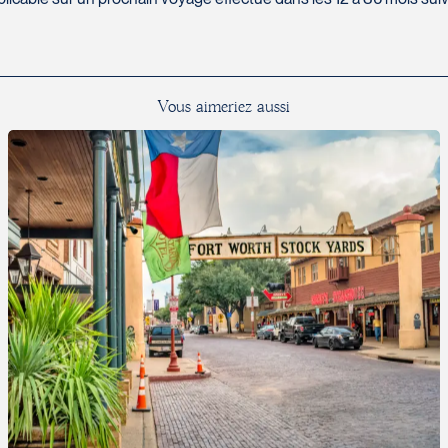
isière
sonne (par guide local)
our la durée du voyage
 par jour par personne
rsque applicables), d’hôtels et de repas:
995 $
V
o
u
s
a
i
m
e
r
i
e
z
a
u
s
s
i
st dû en grande partie au dévouement et aux attentions dont ces p
SCOLAIRE!