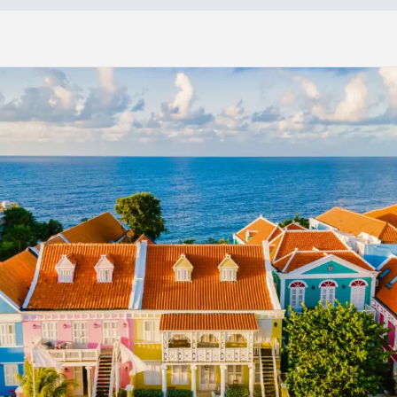
»
H
a
ï
t
i
,
A
r
u
b
a
&
C
u
r
a
ç
a
o
Haïti, Aruba & Curaçao
10 jours
À partir de :
9 nuits
4 899 $*
24 repas