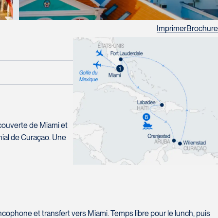
Imprimer
Brochure
écouverte de Miami et
nial de Curaçao. Une
ncophone et transfert vers Miami. Temps libre pour le lunch, puis