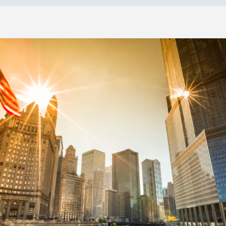
»
A
u
c
o
e
u
r
d
e
C
h
i
c
a
g
o
Au coeur de Chicago
6 jours
À partir de :
5 nuits
1 799 $*
5 repas