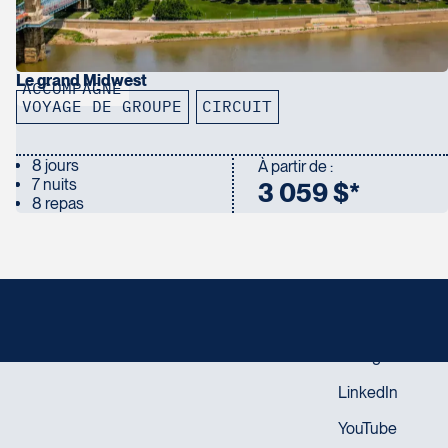
Le grand Midwest
ACCOMPAGNÉ
VOYAGE DE GROUPE
CIRCUIT
8 jours
À partir de :
7 nuits
3 059 $*
8 repas
SUIVEZ-NOUS