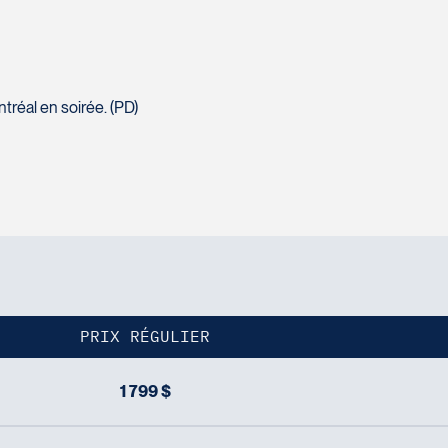
tréal en soirée. (PD)
PRIX RÉGULIER
1 799 $