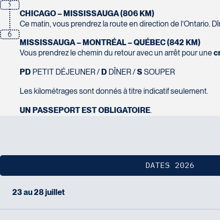
230 Boulevard Sir-Wilfrid-Laurier
5
CHICAGO – MISSISSAUGA (806 KM)
Beloeil
Voyages CAA Place de la Cité
Ce matin, vous prendrez la route en direction de l’Ontario. Dîner
J3G 4G7
2600 Boulevard Laurier #133, Place de la Cité
6
Tél :
450-464-0363 / 1-800-331-0363
Québec
MISSISSAUGA – MONTRÉAL – QUÉBEC (842 KM)
G1V 4T3
Vous prendrez le chemin du retour avec un arrêt pour une
c
Tél :
418-653-9200 / 1-844-869-2439
PD
PETIT DÉJEUNER /
D
DÎNER /
S
SOUPER
Voyages Boislard Poirier
Les kilométrages sont donnés à titre indicatif seulement.
2840 Boulevard Laframboise
Saint-Hyacinthe
Voyages CAA Québec
UN PASSEPORT EST OBLIGATOIRE
.
J2S 4Z1
500 rue Bouvier - Suite 202
Tél :
450-774-6436 / 1-800-561-2967
Québec
G2J 1E3
Tél :
418-624-8222 / 1-844-869-2439
DATES 2026
Voyages CAA Brossard
8940 Boulevard Leduc - Bureau 20
23 au 28 juillet
Brossard
Voyages Émotions
J4Y 0G4
2 rue Pleau