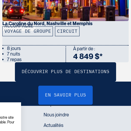
La Caroline du Nord, Nashville et Memphis
ACCOMPAGNÉ
VOYAGE DE GROUPE
CIRCUIT
8 jours
À partir de :
7 nuits
4 849 $*
7 repas
LIENS RAPIDES
V
o
u
s
s
o
u
h
a
i
t
e
z
b
é
n
é
f
i
c
i
e
r
d
u
p
r
o
g
r
a
m
m
e
d
e
p
a
r
t
a
g
e
?
otre site
able. Pour