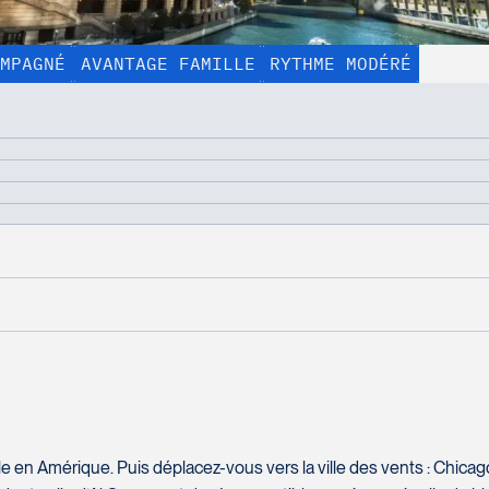
MPAGNÉ
AVANTAGE FAMILLE
RYTHME MODÉRÉ
AFFICHER TOUTES LES PHOTOS
À partir de :
6 jours
5 nuits
1 799 $*
5 repas
test
Comment vous rejoindre?
Nom complet
*
Courriel
*
bile en Amérique. Puis déplacez-vous vers la ville des vents : Chic