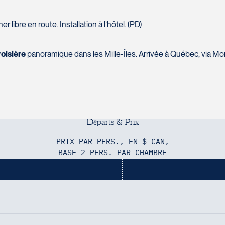
 libre en route. Installation à l’hôtel. (PD)
roisière
panoramique dans les Mille-Îles. Arrivée à Québec, via Mon
D
é
p
a
r
t
s
&
P
r
i
x
PRIX PAR PERS., EN $ CAN,
BASE 2 PERS. PAR CHAMBRE