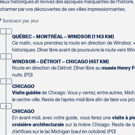
lieux historiques et revivez des époques marquantes de l’histoire, 
Tél :
450-688-6211 / 1-888-682-8616
Tél :
819-778-2225 / 1-844-869-2439
Sainte-Foy
Voyages Carpe Diem
420 Boulevard Manseau
charmer par vos découvertes de ces villes impressionnantes.
G1W 2V8
1157-C Boulevard St-Paul
Joliette
Voyages des Laurentides
Club Voyages Orientation
Tél :
418-653-6221
Chicoutimi
Itinéraire par jour
J6E 3E1
939 Boulevard Albiny-Paquette
1001 Boulevard de Montarville - local 39
G7J 3Y2
Tél :
450-755-5557 / 1-877-751-5557
Mont-Laurier
1
Boucherville
Tél :
418-543-0277
J9L 3J1
QUÉBEC – MONTRÉAL – WINDSOR (1 143 KM)
J4B 6P5
Ce matin, vous prendrez la route en direction de Windsor, 
Tél :
819-623-2511 / 1-866-385-2511
Tél :
450-655-1855 / 1-866-655-5736
La Forfaiterie Voyages
historiques. Dîner libre avant de poursuivre la route vers Winds
5401 Boulevard Des Galeries - Local 104 (porte H)
Voyages Terre et Monde
2
Québec
WINDSOR – DÉTROIT – CHICAGO (457 KM)
1460 Chemin Gascon
Route en direction de Détroit. Dîner libre au
musée Henry F
G2K 1N4
Terrebonne
Club Voyages Princesse
nuits. (PD)
Tél :
418-652-2400 / 1-888-848-1518
J6X 2Z5
686 rue Principale
3
Tél :
450-964-3574
CHICAGO
Granby
Visite guidée
de Chicago. Vous y verrez, entre autres, Michig
J2G 2Y4
le centre-ville. Reste de l’après-midi libre afin de faire vos 
Tél :
450-372-4444
Le Voyagiste de Québec
4
3229 Chemin des Quatre-Bourgeois - Suite 120QuébecG
CHICAGO
Tél :
418-977-4080 / 1-877-977-4080
En avant-midi, avec votre guide, vous ferez une
visite à pi
croisière architecturale
sur la rivière Chicago. Reste de la
Voyages Action
d’artifices sur le lac Michigan (sauf en octobre). (PD)