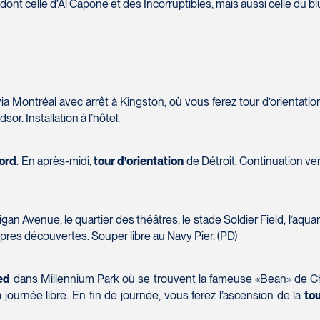
dont celle d’Al Capone et des Incorruptibles, mais aussi celle du b
Téléphone
*
Message
*
via Montréal avec arrêt à Kingston, où vous ferez tour d’orienta
or. Installation à l’hôtel.
ord
. En après-midi,
tour d’orientation
de Détroit. Continuation vers
an Avenue, le quartier des théâtres, le stade Soldier Field, l’aquar
propres découvertes. Souper libre au Navy Pier. (PD)
SOUMETTRE
1W 0C1
ed
dans Millennium Park où se trouvent la fameuse «Bean» de Chi
 journée libre. En fin de journée, vous ferez l’ascension de la
tou