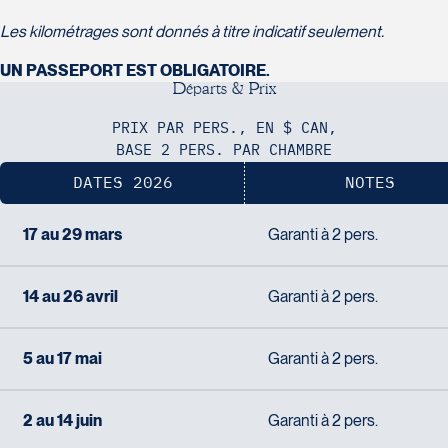
Voyages Plein Soleil
4100 Boulevard de l'Auvergne - Suite 108
Les kilométrages sont donnés à titre indicatif seulement.
Québec
UN PASSEPORT EST OBLIGATOIRE.
G2C 1T8
D
é
p
a
r
t
s
&
P
r
i
x
Tél :
418-847-1023 / 1-888-686-0049
Voyages Transat St-Bruno
PRIX PAR PERS., EN $ CAN,
117 Boulevard Les Promenades -
BASE 2 PERS. PAR CHAMBRE
Promenades St-Bruno
DATES 2026
NOTES
Saint-Bruno-de-Montarville
J3V 5K2
17 au 29 mars
Garanti à 2 pers.
Voyages Thomassin St-Hilaire
Tél :
450-441-1220 / 1-833-487-9323
1100 Boulevard de La Chaudière #129
Québec
14 au 26 avril
Garanti à 2 pers.
G1Y 0A1
Tél :
418-948-8488
5 au 17 mai
Garanti à 2 pers.
2 au 14 juin
Garanti à 2 pers.