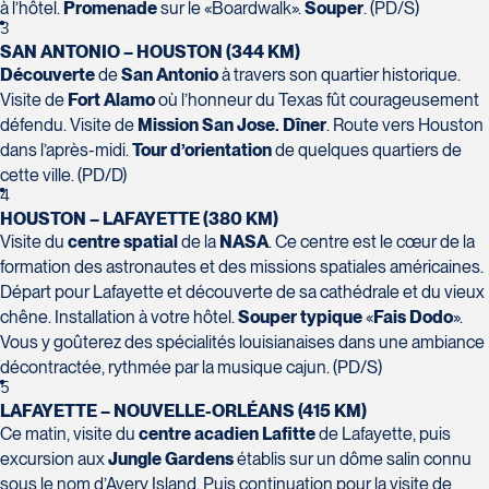
H7T 1C8
Club Voyages Orientation
à l’hôtel.
Promenade
sur le «Boardwalk».
Souper
. (PD/S)
Tél :
450-688-6211 / 1-888-682-8616
3
1001 Boulevard de Montarville - local 39
SAN ANTONIO – HOUSTON (344 KM)
Boucherville
Découverte
de
San Antonio
à travers son quartier historique.
La Forfaiterie Voyages
Voyages Nouveau-Monde
J4B 6P5
Visite de
Fort
Alamo
où l’honneur du Texas fût courageusement
5401 Boulevard Des Galeries - Local 104
420 Boulevard Manseau
Tél :
450-655-1855 / 1-866-655-5736
défendu. Visite de
Mission San Jose.
Dîner
. Route vers Houston
(porte H)
Joliette
Voyages des Laurentides
dans l’après-midi.
Tour d’orientation
de quelques quartiers de
SOUMETTRE
Québec
J6E 3E1
939 Boulevard Albiny-Paquette
cette ville. (PD/D)
G2K 1N4
Tél :
450-755-5557 / 1-877-751-5557
Mont-Laurier
4
Tél :
418-652-2400 / 1-888-848-1518
HOUSTON – LAFAYETTE (380 KM)
J9L 3J1
Visite du
centre spatial
de la
NASA
. Ce centre est le cœur de la
Tél :
819-623-2511 / 1-866-385-2511
Club Voyages Princesse
formation des astronautes et des missions spatiales américaines.
686 rue Principale
Départ pour Lafayette et découverte de sa cathédrale et du vieux
Granby
chêne. Installation à votre hôtel.
Souper typique
«
Fais Dodo
».
Voyages Terre et Monde
Vous y goûterez des spécialités louisianaises dans une ambiance
J2G 2Y4
Le Voyagiste de Québec
1460 Chemin Gascon
décontractée, rythmée par la musique cajun. (PD/S)
Tél :
450-372-4444
3229 Chemin des Quatre-Bourgeois -
5
Terrebonne
LAFAYETTE – NOUVELLE-ORLÉANS (415 KM)
Suite 120QuébecG1W 0C1
J6X 2Z5
Ce matin, visite du
centre acadien Lafitte
de Lafayette, puis
Tél :
418-977-4080 / 1-877-977-4080
Tél :
450-964-3574
excursion aux
Jungle Gardens
établis sur un dôme salin connu
sous le nom d’Avery Island. Puis continuation pour la visite de