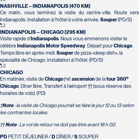
Champlain, bureau 5000
NASHVILLE – INDIANAPOLIS (470 KM)
Québec
Ce matin, vous terminez la visite du centre-ville. Route vers
G1V 4K5
Indianapolis. Installation à l’hôtel à votre arrivée.
Souper
.(PD/S)
Tél :
418-653-1882 / 1-800-640-1882
Voyages Jean-Pierre
12
2152 Boulevard Lapinière - Suite 104
INDIANAPOLIS – CHICAGO (295 KM)
Visite rapide d’
Indianapolis
. Nous vous emmenons visiter le
Brossard
célèbre
Indianapolis Motor Speedway
. Départ pour
Chicago
.
J4W 1L9
Temps libre en après-midi.
Souper
de pizza «deep dish», la
Tél :
450-671-6654 / 1-888-461-6654
spécialité de Chicago. Installation à l’hôtel. (PD/S)
13
Voyages Paradis
CHICAGO
2500 rue Beaurevoir, local 340
o
En matinée, visite de
Chicago
†
et
ascension
de la
tour 360
Québec
Chicago
. Dîner libre. Transfert à l’aéroport †† (sous réserve des
G2C 0M4
horaires de vols). (PD)
Tél :
418-659-6650
Voyages Tourbec Lapointe
1000 Boulevard Monseigneur Langlois -
†
Note
: la visite de Chicago pourrait se faire le jour 12 ou 13 selon
Local 150
les contraintes locales.
Salaberry-de-Valleyfield
††
Note
: Le vol de retour ne doit pas être avant 16 h 00.
J6S 0J7
Tél :
450-373-1475
PD
PETIT DÉJEUNER /
D
DÎNER /
S
SOUPER