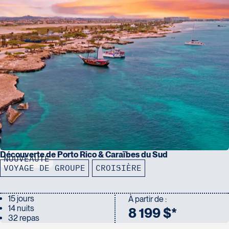
ascension
la tour 360° Chicago
TPS/TVQ lorsque applicables
Découverte de Porto Rico & Caraïbes du Sud
NOUVEAUTÉ
VOYAGE DE GROUPE
CROISIÈRE
15 jours
À partir de :
14 nuits
8 199 $*
32 repas