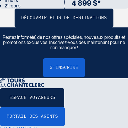
8 nuits
4 899 $*
21 repas
I
n
s
c
r
i
v
e
z
-
v
o
u
s
à
n
o
t
r
e
i
n
f
o
l
e
t
t
r
e
Restez informé(e) de nos offres spéciales, nouveaux produits et
promotions exclusives. Inscrivez-vous dès maintenant pour ne
rien manquer !