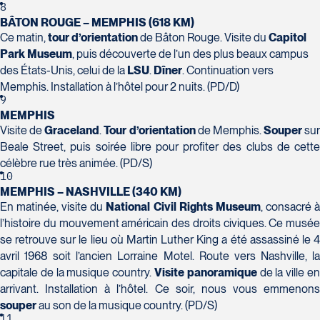
Tél :
418-624-8222 / 1-844-869-2439
8
BÂTON ROUGE – MEMPHIS (618 KM)
Ce matin,
tour d’orientation
de Bâton Rouge. Visite du
Capitol
Voyages CAA Brossard
Park Museum
, puis découverte de l’un des plus beaux campus
8940 Boulevard Leduc - Bureau 20
des États-Unis, celui de la
LSU
.
Dîner
. Continuation vers
Brossard
Memphis. Installation à l’hôtel pour 2 nuits. (PD/D)
J4Y 0G4
9
Voyages Émotions
Tél :
450-465-0620 / 1-844-869-2439
MEMPHIS
2 rue Pleau
Visite de
Graceland
.
Tour d’orientation
de Memphis.
Souper
sur
Pont-Rouge
Beale Street, puis soirée libre pour profiter des clubs de cette
G3H 2G2
célèbre rue très animée. (PD/S)
Tél :
418-873-4515
10
MEMPHIS – NASHVILLE (340 KM)
Voyages Granby
En matinée, visite du
National Civil Rights Museum
, consacré 
l’histoire du mouvement américain des droits civiques. Ce musée
157 rue Principale
se retrouve sur le lieu où Martin Luther King a été assassiné le 4
Granby
avril 1968 soit l’ancien Lorraine Motel. Route vers Nashville, la
J2G 2V5
Voyages Laurier du Vallon - Siège
capitale de la musique country.
Visite panoramique
de la ville e
Tél :
450-372-3624 / 1-800-361-0447
arrivant. Installation à l’hôtel. Ce soir, nous vous emmenons
social
souper
au son de la musique country. (PD/S)
2700 Boulevard Laurier - Édifice
11