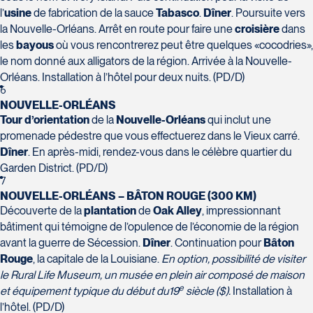
l’
usine
de fabrication de la sauce
Tabasco
.
Dîner
. Poursuite vers
Voyages Action
la Nouvelle-Orléans. Arrêt en route pour faire une
croisière
dans
230 Boulevard Sir-Wilfrid-Laurier
les
bayous
où vous rencontrerez peut être quelques «cocodries»,
Beloeil
le nom donné aux alligators de la région. Arrivée à la Nouvelle-
Voyages CAA Place de la Cité
J3G 4G7
Orléans. Installation à l’hôtel pour deux nuits. (PD/D)
2600 Boulevard Laurier #133, Place de la
Tél :
450-464-0363 / 1-800-331-0363
6
Cité
NOUVELLE-ORLÉANS
Québec
Tour d’orientation
de la
Nouvelle-Orléans
qui inclut une
G1V 4T3
promenade pédestre que vous effectuerez dans le Vieux carré.
Tél :
418-653-9200 / 1-844-869-2439
Dîner
. En après-midi, rendez-vous dans le célèbre quartier du
Garden District. (PD/D)
7
Voyages Boislard Poirier
NOUVELLE-ORLÉANS – BÂTON ROUGE (300 KM)
2840 Boulevard Laframboise
Découverte de la
plantation
de
Oak Alley
, impressionnant
Saint-Hyacinthe
bâtiment qui témoigne de l’opulence de l’économie de la région
J2S 4Z1
avant la guerre de Sécession.
Dîner
. Continuation pour
Bâton
Voyages CAA Québec
Tél :
450-774-6436 / 1-800-561-2967
Rouge
, la capitale de la Louisiane.
En option, possibilité de visiter
500 rue Bouvier - Suite 202
le Rural Life Museum, un musée en plein air composé de maison
Québec
e
et équipement typique du début du19
siècle ($).
Installation à
G2J 1E3
l’hôtel. (PD/D)