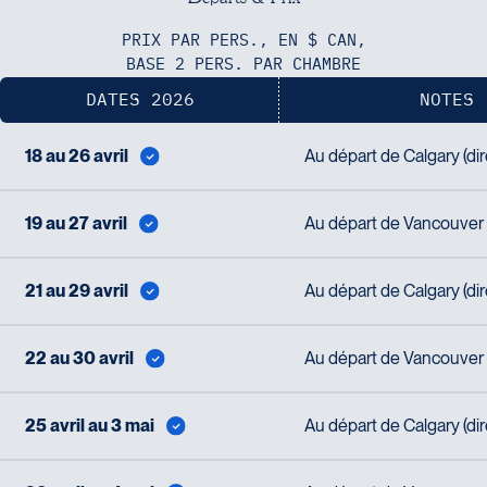
G2J 1E3
Tél :
418-624-8222 / 1-844-869-2439
PRIX PAR PERS., EN $ CAN,
BASE 2 PERS. PAR CHAMBRE
DATES 2026
NOTES
Voyages CAA Brossard
18 au 26 avril
Au départ de Calgary (di
8940 Boulevard Leduc - Bureau 20
Voyages Émotions
Brossard
2 rue Pleau
J4Y 0G4
19 au 27 avril
Au départ de Vancouver (
Pont-Rouge
Tél :
450-465-0620 / 1-844-869-
G3H 2G2
2439
Tél :
418-873-4515
21 au 29 avril
Au départ de Calgary (di
22 au 30 avril
Au départ de Vancouver (
Voyages Granby
25 avril au 3 mai
Au départ de Calgary (di
Voyages Laurier du Vallon - Siège
157 rue Principale
social
Granby