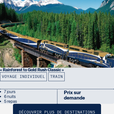
« Rainforest to Gold Rush Classic »
VOYAGE INDIVIDUEL
TRAIN
7 jours
Prix sur
6 nuits
demande
5 repas