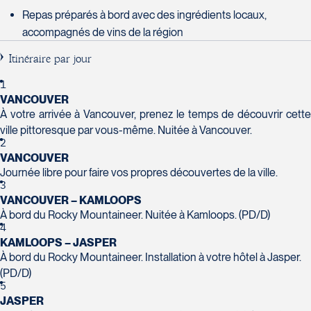
Laval
Tél :
450-437-2324
Repas préparés à bord avec des ingrédients locaux,
H7T 1C8
Club Voyages Orientation
accompagnés de vins de la région
Tél :
450-688-6211 / 1-888-682-8616
1001 Boulevard de Montarville - local
La Forfaiterie Voyages
39
Itinéraire par jour
5401 Boulevard Des Galeries - Local
Voyages Nouveau-Monde
Boucherville
104 (porte H)
420 Boulevard Manseau
1
J4B 6P5
SOUMETTRE
VANCOUVER
Québec
Joliette
Tél :
450-655-1855 / 1-866-655-5736
Voyages des Laurentides
À votre arrivée à Vancouver, prenez le temps de découvrir cette
G2K 1N4
J6E 3E1
939 Boulevard Albiny-Paquette
ville pittoresque par vous-même. Nuitée à Vancouver.
Tél :
418-652-2400 / 1-888-848-1518
Tél :
450-755-5557 / 1-877-751-5557
Mont-Laurier
2
VANCOUVER
J9L 3J1
Journée libre pour faire vos propres découvertes de la ville.
Tél :
819-623-2511 / 1-866-385-2511
3
VANCOUVER – KAMLOOPS
Club Voyages Princesse
À bord du Rocky Mountaineer. Nuitée à Kamloops. (PD/D)
686 rue Principale
4
Le Voyagiste de Québec
Voyages Terre et Monde
Granby
KAMLOOPS – JASPER
3229 Chemin des Quatre-Bourgeois
1460 Chemin Gascon
J2G 2Y4
À bord du Rocky Mountaineer. Installation à votre hôtel à Jasper.
- Suite 120QuébecG1W 0C1
Terrebonne
Tél :
450-372-4444
(PD/D)
Tél :
418-977-4080 / 1-877-977-4080
J6X 2Z5
5
Tél :
450-964-3574
JASPER