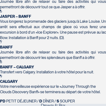
Journée libre afin de relaxer ou faire des activités qui vous
permettront de découvrir tout ce que Jasper a à offrir.
6
JASPER – BANFF
Voyages Action
Vous longerez la promenade des glaciers jusqu’à Lake Louise. Un
Voyages CAA Place de la Cité
230 Boulevard Sir-Wilfrid-Laurier
arrêt sera effectué aux champs de glace où vous ferez une
2600 Boulevard Laurier #133, Place
Beloeil
excursion à bord d’un «Ice Explorer». Une pause est prévue au lac
de la Cité
J3G 4G7
Bow. Installation à Banff pour 2 nuits. (D).
Québec
Tél :
450-464-0363 / 1-800-331-
7
G1V 4T3
0363
BANFF
Tél :
418-653-9200 / 1-844-869-
Journée libre afin de relaxer ou faire des activités qui vous
2439
permettront de découvrir les splendeurs que Banff a à offrir.
8
BANFF – CALGARY
Transfert vers Calgary. Installation à votre hôtel pour la nuit.
9
Voyages Boislard Poirier
CALGARY
2840 Boulevard Laframboise
Votre merveilleuse expérience sur le «Journey Through the
Voyages CAA Québec
Saint-Hyacinthe
Clouds Discovery Banff» se terminera au départ de votre hôtel.
500 rue Bouvier - Suite 202
J2S 4Z1
PD
PETIT DÉJEUNER /
D
DÎNER /
S
SOUPER
Québec
Tél :
450-774-6436 / 1-800-561-2967
D
é
p
a
r
t
s
&
P
r
i
x