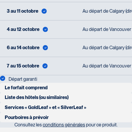
3 au 11 octobre
Au départ de Calgary (di
4 au 12 octobre
Au départ de Vancouver (
6 au 14 octobre
Au départ de Calgary (di
7 au 15 octobre
Au départ de Vancouver (
Départ garanti
Le forfait comprend
transferts entre les hôtels et les stations de train de Vancouver,
Liste des hôtels (ou similaires)
Kamloops et Jasper
GOLDLEAF
Services « GoldLeaf » et « SilverLeaf »
8 nuits d’hébergement selon le programme, dans un hôtel
Pourboires à prévoir
VANCOUVER ; Sheraton Wall Centre SUP.
mentionné ou similaire selon la catégorie choisie
Consultez les
conditions générales
pour ce produit.
Le service « Goldleaf »
La question nous étant souvent posée, vous trouverez ci-
KAMLOOPS : Delta PRE.