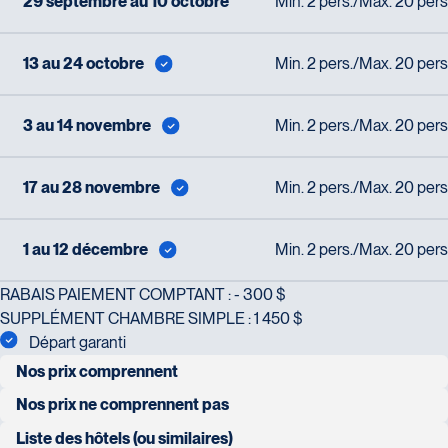
29 septembre au 10 octobre
Min. 2 pers./Max. 20 pers
13 au 24 octobre
Min. 2 pers./Max. 20 pers
3 au 14 novembre
Min. 2 pers./Max. 20 pers
17 au 28 novembre
Min. 2 pers./Max. 20 pers
1 au 12 décembre
Min. 2 pers./Max. 20 pers
RABAIS PAIEMENT COMPTANT : - 300 $
SUPPLÉMENT CHAMBRE SIMPLE : 1 450 $
Départ garanti
Nos prix comprennent
transport intérieur en autocar climatisé et en avion (selon le
Nos prix ne comprennent pas
nombre de passagers, il peut s’agir d’un guide/conducteur).
vol international au départ du Québec
Liste des hôtels (ou similaires)