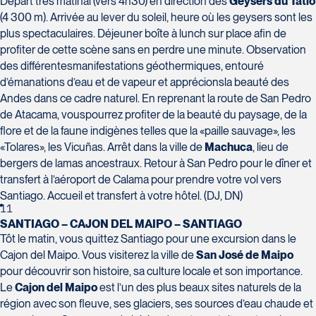
Départ très matinal (vers 4h30) en direction des
Geysers du Tatio
(4 300 m). Arrivée au lever du soleil, heure où les geysers sont les
plus spectaculaires. Déjeuner boîte à lunch sur place afin de
profiter de cette scène sans en perdre une minute. Observation
des différentesmanifestations géothermiques, entouré
d’émanations d’eau et de vapeur et apprécionsla beauté des
Andes dans ce cadre naturel. En reprenant la route de San Pedro
de Atacama, vouspourrez profiter de la beauté du paysage, de la
flore et de la faune indigènes telles que la «paille sauvage», les
«Tolares», les Vicuñas. Arrêt dans la ville de
Machuca
, lieu de
bergers de lamas ancestraux. Retour à San Pedro pour le dîner et
transfert à l’aéroport de Calama pour prendre votre vol vers
Santiago. Accueil et transfert à votre hôtel. (DJ, DN)
11
SANTIAGO – CAJON DEL MAIPO – SANTIAGO
Tôt le matin, vous quittez Santiago pour une excursion dans le
Cajon del Maipo. Vous visiterez la ville de
San José de Maipo
pour découvrir son histoire, sa culture locale et son importance.
Le
Cajon del Maipo
est l’un des plus beaux sites naturels de la
région avec son fleuve, ses glaciers, ses sources d’eau chaude et