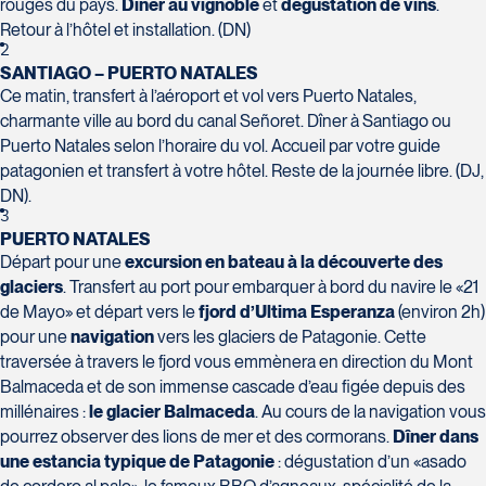
H7T 1C8
rouges du pays.
Dîner au vignoble
et
dégustation de vins
.
Club Voyages Orientation
Tél :
450-688-6211 / 1-888-682-8616
Retour à l’hôtel et installation. (DN)
1001 Boulevard de Montarville - local 39
2
Boucherville
SANTIAGO – PUERTO NATALES
La Forfaiterie Voyages
Voyages Nouveau-Monde
J4B 6P5
Ce matin, transfert à l’aéroport et vol vers Puerto Natales,
5401 Boulevard Des Galeries - Local 104
420 Boulevard Manseau
Tél :
450-655-1855 / 1-866-655-5736
Voyages des Laurentides
charmante ville au bord du canal Señoret. Dîner à Santiago ou
(porte H)
Joliette
939 Boulevard Albiny-Paquette
Puerto Natales selon l’horaire du vol. Accueil par votre guide
SOUMETTRE
Québec
J6E 3E1
Mont-Laurier
patagonien et transfert à votre hôtel. Reste de la journée libre. (DJ,
G2K 1N4
Tél :
450-755-5557 / 1-877-751-5557
J9L 3J1
DN).
Tél :
418-652-2400 / 1-888-848-1518
3
Tél :
819-623-2511 / 1-866-385-2511
PUERTO NATALES
Départ pour une
excursion en bateau à la découverte des
Club Voyages Princesse
glaciers
. Transfert au port pour embarquer à bord du navire le «21
686 rue Principale
de Mayo» et départ vers le
fjord d’Ultima Esperanza
(environ 2h)
Granby
Voyages Terre et Monde
pour une
navigation
vers les glaciers de Patagonie. Cette
J2G 2Y4
Le Voyagiste de Québec
traversée à travers le fjord vous emmènera en direction du Mont
1460 Chemin Gascon
Tél :
450-372-4444
Balmaceda et de son immense cascade d’eau figée depuis des
3229 Chemin des Quatre-Bourgeois -
Terrebonne
millénaires :
le glacier Balmaceda
. Au cours de la navigation vous
Suite 120QuébecG1W 0C1
J6X 2Z5
pourrez observer des lions de mer et des cormorans.
Dîner dans
Tél :
418-977-4080 / 1-877-977-4080
Tél :
450-964-3574
une estancia typique de Patagonie
: dégustation d’un «asado