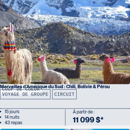
Note : Pour les membres de l’équipage du bateau lors de la
Croisière aux îles Galápagos
, nous suggérons environ
5 $ US
.
Merveilles d'Amérique du Sud : Chili, Bolivie & Pérou
COUP DE COEUR
VOYAGE DE GROUPE
CIRCUIT
15 jours
À partir de :
14 nuits
11 099 $*
43 repas