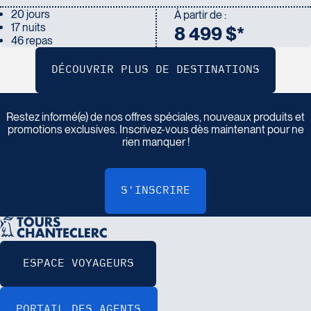
20 jours
À partir de :
17 nuits
8 499 $*
46 repas
I
n
s
c
r
i
v
e
z
-
v
o
u
s
à
n
o
t
r
e
i
n
f
o
l
e
t
t
r
e
Restez informé(e) de nos offres spéciales, nouveaux produits et
promotions exclusives. Inscrivez-vous dès maintenant pour ne
rien manquer !