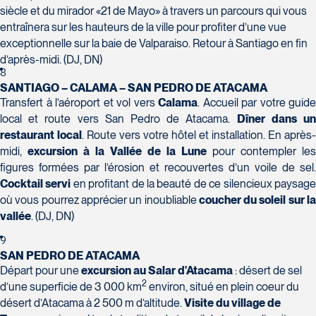
Champlain, bureau 5000
siècle et du mirador «21 de Mayo» à travers un parcours qui vous
Québec
entraînera sur les hauteurs de la ville pour profiter d’une vue
G1V 4K5
exceptionnelle sur la baie de Valparaiso. Retour à Santiago en fin
Tél :
418-653-1882 / 1-800-640-1882
Voyages Jean-Pierre
d’après-midi. (DJ, DN)
2152 Boulevard Lapinière - Suite 104
8
SANTIAGO – CALAMA – SAN PEDRO DE ATACAMA
Brossard
Transfert à l’aéroport et vol vers
Calama
. Accueil par votre guide
J4W 1L9
local et route vers San Pedro de Atacama.
Dîner dans u
Tél :
450-671-6654 / 1-888-461-6654
restaurant local
. Route vers votre hôtel et installation. En après-
midi,
excursion à la Vallée de la Lune
pour contempler les
Voyages Paradis
figures formées par l’érosion et recouvertes d’un voile de sel.
2500 rue Beaurevoir, local 340
Cocktail servi
en profitant de la beauté de ce silencieux paysag
Québec
où vous pourrez apprécier un inoubliable
coucher du soleil sur l
G2C 0M4
vallée
. (DJ, DN)
Tél :
418-659-6650
Voyages Tourbec Lapointe
1000 Boulevard Monseigneur Langlois -
9
Local 150
SAN PEDRO DE ATACAMA
Départ pour une
excursion au Salar d'Atacama
: désert de sel
Salaberry-de-Valleyfield
2
d’une superficie de 3 000 km
environ, situé en plein coeur du
J6S 0J7
désert d’Atacama à 2 500 m d’altitude.
Visite du village de
Tél :
450-373-1475