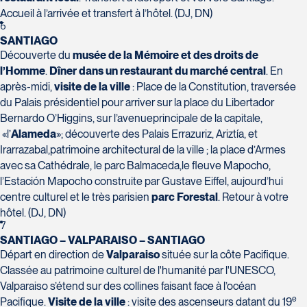
Tél :
418-624-8222 / 1-844-869-2439
Accueil à l’arrivée et transfert à l’hôtel. (DJ, DN)
6
Voyages CAA Brossard
SANTIAGO
8940 Boulevard Leduc - Bureau 20
Découverte du
musée de la Mémoire et des droits de
Brossard
l’Homme
.
Dîner dans un restaurant du marché central
. En
J4Y 0G4
après-midi,
visite de la ville
: Place de la Constitution, traversée
Voyages Émotions
du Palais présidentiel pour arriver sur la place du Libertador
Tél :
450-465-0620 / 1-844-869-2439
2 rue Pleau
Bernardo O’Higgins, sur l’avenueprincipale de la capitale,
Pont-Rouge
«l’
Alameda
»; découverte des Palais Errazuriz, Ariztía, et
G3H 2G2
Irarrazabal,patrimoine architectural de la ville ; la place d’Armes
Tél :
418-873-4515
avec sa Cathédrale, le parc Balmaceda,le fleuve Mapocho,
l’Estación Mapocho construite par Gustave Eiffel, aujourd’hui
centre culturel et le très parisien
parc Forestal
. Retour à votre
Voyages Granby
hôtel. (DJ, DN)
157 rue Principale
7
Granby
SANTIAGO – VALPARAISO – SANTIAGO
J2G 2V5
Départ en direction de
Valparaiso
située sur la côte Pacifique.
Voyages Laurier du Vallon - Siège
Tél :
450-372-3624 / 1-800-361-0447
Classée au patrimoine culturel de l'humanité par l'UNESCO,
social
Valparaiso s’étend sur des collines faisant face à l’océan
2700 Boulevard Laurier - Édifice
e
Pacifique.
Visite de la ville
: visite des ascenseurs datant du 19