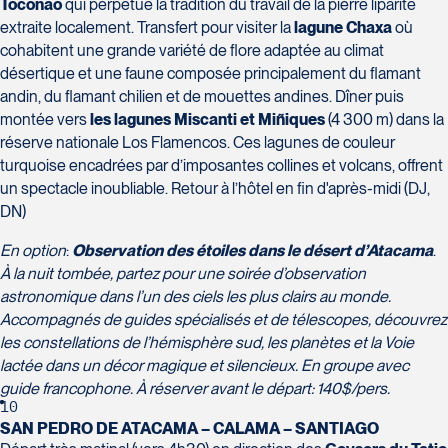
Toconao
qui perpétue la tradition du travail de la pierre liparite
Voyages Plein Soleil
extraite localement. Transfert pour visiter la
lagune Chaxa
où
4100 Boulevard de l'Auvergne - Suite 108
cohabitent une grande variété de flore adaptée au climat
Québec
désertique et une faune composée principalement du flamant
G2C 1T8
andin, du flamant chilien et de mouettes andines. Dîner puis
Tél :
418-847-1023 / 1-888-686-0049
montée vers
les lagunes Miscanti et Miñiques
(4 300 m) dans la
Voyages Transat St-Bruno
réserve nationale Los Flamencos. Ces lagunes de couleur
117 Boulevard Les Promenades -
turquoise encadrées par d’imposantes collines et volcans, offrent
Promenades St-Bruno
un spectacle inoubliable. Retour à l’hôtel en fin d'après-midi (DJ,
Saint-Bruno-de-Montarville
DN)
J3V 5K2
Voyages Thomassin St-Hilaire
Tél :
450-441-1220 / 1-833-487-9323
En option
:
Observation des étoiles dans le désert d’Atacama
.
1100 Boulevard de La Chaudière #129
À la nuit tombée, partez pour une soirée d’observation
Québec
astronomique dans l’un des ciels les plus clairs au monde.
G1Y 0A1
Accompagnés de guides spécialisés et de télescopes, découvrez
Tél :
418-948-8488
les constellations de l’hémisphère sud, les planètes et la Voie
lactée dans un décor magique et silencieux. En groupe avec
guide francophone. À réserver avant le départ: 140$/pers.
10
SAN PEDRO DE ATACAMA – CALAMA – SANTIAGO