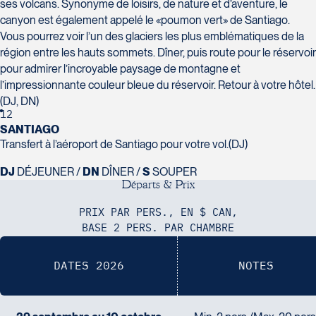
ses volcans. Synonyme de loisirs, de nature et d’aventure, le
canyon est également appelé le «poumon vert» de Santiago.
Vous pourrez voir l’un des glaciers les plus emblématiques de la
région entre les hauts sommets. Dîner, puis route pour le réservoir
pour admirer l’incroyable paysage de montagne et
l’impressionnante couleur bleue du réservoir. Retour à votre hôtel.
(DJ, DN)
12
SANTIAGO
Transfert à l’aéroport de Santiago pour votre vol.(DJ)
DJ
DÉJEUNER /
DN
DÎNER /
S
SOUPER
D
é
p
a
r
t
s
&
P
r
i
x
PRIX PAR PERS., EN $ CAN,
BASE 2 PERS. PAR CHAMBRE
DATES 2026
NOTES