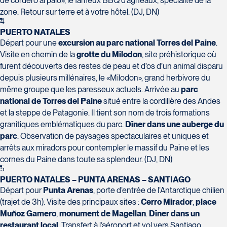
de cordero al palo», le fameux BBQ d’agneaux, spécialité de la
zone. Retour sur terre et à votre hôtel. (DJ, DN)
Voyages Action
4
230 Boulevard Sir-Wilfrid-Laurier
PUERTO NATALES
Beloeil
Départ pour une
excursion au parc national Torres del Paine
.
Voyages CAA Place de la Cité
J3G 4G7
Visite en chemin de la
grotte du Milodon
, site préhistorique où
2600 Boulevard Laurier #133, Place de la
Tél :
450-464-0363 / 1-800-331-0363
furent découverts des restes de peau et d’os d’un animal disparu
Cité
depuis plusieurs millénaires, le «Milodon», grand herbivore du
Québec
même groupe que les paresseux actuels. Arrivée au
parc
G1V 4T3
national de Torres del Paine
situé entre la cordillère des Andes
Tél :
418-653-9200 / 1-844-869-2439
et la steppe de Patagonie. Il tient son nom de trois formations
granitiques emblématiques du parc.
Dîner dans une auberge du
Voyages Boislard Poirier
parc
. Observation de paysages spectaculaires et uniques et
2840 Boulevard Laframboise
arrêts aux miradors pour contempler le massif du Paine et les
Saint-Hyacinthe
cornes du Paine dans toute sa splendeur. (DJ, DN)
5
J2S 4Z1
PUERTO NATALES – PUNTA ARENAS – SANTIAGO
Voyages CAA Québec
Tél :
450-774-6436 / 1-800-561-2967
Départ pour
Punta Arenas
, porte d’entrée de l’Antarctique chilien
500 rue Bouvier - Suite 202
(trajet de 3h). Visite des principaux sites :
Cerro Mirador
,
place
Québec
Muñoz Gamero
,
monument de Magellan
.
Dîner dans un
G2J 1E3
restaurant local
. Transfert à l’aéroport et vol vers Santiago.