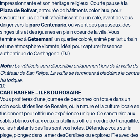
1100 Boulevard de La Chaudière
impressionnante et son héritage religieux. Courte pause à la
Promenades St-Bruno
#129
Plaza de Bolívar
, entourée de bâtiments coloniaux, pour
Saint-Bruno-de-Montarville
Québec
savourer un jus de fruit rafraîchissant ou un café, avant de vous
J3V 5K2
diriger vers le
parc Centenario
, où vivent des paresseux, des
G1Y 0A1
Tél :
450-441-1220 / 1-833-487-
singes titis et des iguanes en plein coeur de la ville. Vous
Tél :
418-948-8488
9323
terminerez à
Getsemaní
, un quartier coloré, animé par l’art urbain
et une atmosphère vibrante, idéal pour capturer l’essence
authentique de Carthagène. (DJ)
Note :
Le véhicule sera disponible uniquement lors de la visite du
Château de San Felipe. La visite se terminera à pied
dans le centre
historique.
10
CARTHAGÈNE – ÎLES DU ROSAIRE
Vous profiterez d’une journée de déconnexion totale dans un
coin exclusif des îles de Rosaire, où la nature et la culture locale se
fusionnent pour offrir une expérience unique. Ce sanctuaire aux
sables blancs et aux eaux cristallines offre un cadre de tranquillité,
où les habitants des îles sont vos hôtes. Détendez-vous sur la
plage, plongez dans la mer desCaraïbes ou explorez l’île avec des