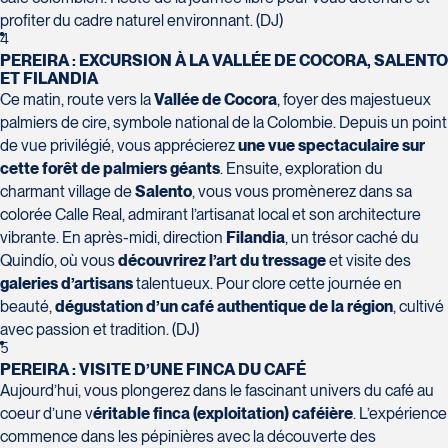
Tél :
418-977-4080 / 1-877-977-
Terrebonne
Tél :
450-372-4444
profiter du cadre naturel environnant. (DJ)
4080
J6X 2Z5
4
Tél :
450-964-3574
PEREIRA : EXCURSION À LA VALLÉE DE COCORA, SALENTO
ET FILANDIA
Ce matin, route vers la
Vallée de Cocora
, foyer des majestueux
palmiers de cire, symbole national de la Colombie. Depuis un point
de vue privilégié, vous apprécierez
une vue spectaculaire sur
Voyages Action
cette forêt de palmiers géants
. Ensuite, exploration du
Voyages CAA Place de la Cité
230 Boulevard Sir-Wilfrid-Laurier
charmant village de
Salento
, vous vous promènerez dans sa
2600 Boulevard Laurier #133,
Beloeil
colorée Calle Real, admirant l’artisanat local et son architecture
Place de la Cité
J3G 4G7
vibrante. En après-midi, direction
Filandia
, un trésor caché du
Québec
Tél :
450-464-0363 / 1-800-331-
Quindío, où vous
découvrirez l’art du tressage
et visite des
G1V 4T3
0363
galeries d’artisans
talentueux. Pour clore cette journée en
Tél :
418-653-9200 / 1-844-869-
beauté,
dégustation d’un café authentique de la région
, cultivé
2439
avec passion et tradition. (DJ)
5
PEREIRA : VISITE D’UNE FINCA DU CAFÉ
Aujourd’hui, vous plongerez dans le fascinant univers du café au
Voyages Boislard Poirier
coeur d’une v
éritable finca (exploitation) caféière
. L’expérience
2840 Boulevard Laframboise
commence dans les pépinières avec la découverte des