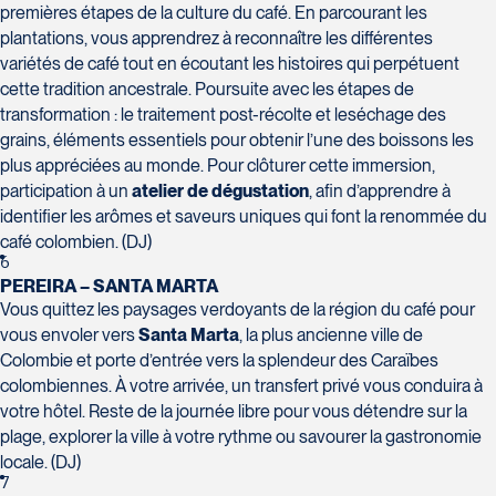
Voyages CAA Québec
Saint-Hyacinthe
premières étapes de la culture du café. En parcourant les
500 rue Bouvier - Suite 202
J2S 4Z1
plantations, vous apprendrez à reconnaître les différentes
Québec
Tél :
450-774-6436 / 1-800-561-
variétés de café tout en écoutant les histoires qui perpétuent
G2J 1E3
cette tradition ancestrale. Poursuite avec les étapes de
2967
Tél :
418-624-8222 / 1-844-869-
transformation : le traitement post-récolte et leséchage des
2439
grains, éléments essentiels pour obtenir l’une des boissons les
plus appréciées au monde. Pour clôturer cette immersion,
participation à un
atelier de dégustation
, afin d’apprendre à
identifier les arômes et saveurs uniques qui font la renommée du
café colombien. (DJ)
Voyages CAA Brossard
6
8940 Boulevard Leduc - Bureau
PEREIRA – SANTA MARTA
Voyages Émotions
20
Vous quittez les paysages verdoyants de la région du café pour
2 rue Pleau
Brossard
vous envoler vers
Santa Marta
, la plus ancienne ville de
Pont-Rouge
J4Y 0G4
Colombie et porte d’entrée vers la splendeur des Caraïbes
G3H 2G2
Tél :
450-465-0620 / 1-844-869-
colombiennes. À votre arrivée, un transfert privé vous conduira à
Tél :
418-873-4515
2439
votre hôtel. Reste de la journée libre pour vous détendre sur la
plage, explorer la ville à votre rythme ou savourer la gastronomie
locale. (DJ)
7