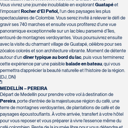
Suite L029
5256
Tél :
418-543-0277
J7E 0C2
Vous vivrez une journée inoubliable en explorant
Guatapé
et
Laval
Tél :
450-437-2324
l’imposant
Rocher d’El Peñol,
l’un des paysages les plus
H7T 1C8
spectaculaires de Colombie. Vous serez invité à relever le défi de
La Forfaiterie Voyages
Tél :
450-688-6211 / 1-888-682-
Club Voyages Orientation
gravir ses 740 marches et ensuite vous profiterez d’une vue
5401 Boulevard Des Galeries -
8616
1001 Boulevard de Montarville -
panoramique exceptionnelle sur un lac bleu parsemé d’îles,
Local 104 (porte H)
local 39
entouré de montagnes verdoyantes. Vous poursuivrez ensuite
SOUMETTRE
Québec
Voyages Nouveau-Monde
Boucherville
avec la visite du charmant village de Guatapé, célèbre pour ses
G2K 1N4
420 Boulevard Manseau
J4B 6P5
zócalos colorés et son architecture vibrante. Moment de détente
Voyages des Laurentides
Tél :
418-652-2400 / 1-888-848-
Joliette
Tél :
450-655-1855 / 1-866-655-
autour d’un
dîner typique au bord du lac
, puis vous terminerez
939 Boulevard Albiny-Paquette
1518
J6E 3E1
5736
cette expérience par une paisible
balade en bateau
, qui vous
Mont-Laurier
Tél :
450-755-5557 / 1-877-751-
permettra d’apprécier la beauté naturelle et l’histoire de la région.
J9L 3J1
5557
(DJ, DN)
Tél :
819-623-2511 / 1-866-385-
3
2511
MEDELLÍN – PEREIRA
Départ de Medellín pour prendre votre vol à destination de
Pereira
, porte d’entrée de la majestueuse région du café, une
Le Voyagiste de Québec
Club Voyages Princesse
terre de montagnes verdoyantes, de plantations de café et de
3229 Chemin des Quatre-
686 rue Principale
paysages époustouflants. À votre arrivée, transfert à votre hôtel
Bourgeois - Suite
Voyages Terre et Monde
Granby
pour vous reposer et vous préparer à vivre l’essence même du
120QuébecG1W 0C1
1460 Chemin Gascon
J2G 2Y4
café colombien. Reste de la journée libre pour vous détendre et