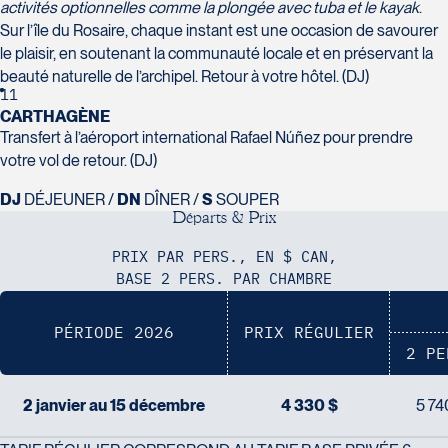
activités optionnelles comme la plongée avec tuba et le kayak
.
Sur l’île du Rosaire, chaque instant est une occasion de savourer
le plaisir, en soutenant la communauté locale et en préservant la
beauté naturelle de l’archipel. Retour à votre hôtel. (DJ)
11
CARTHAGÈNE
Transfert à l’aéroport international Rafael Núñez pour prendre
votre vol de retour. (DJ)
DJ
DÉJEUNER /
DN
DÎNER /
S
SOUPER
D
é
p
a
r
t
s
&
P
r
i
x
PRIX PAR PERS., EN $ CAN,
BASE 2 PERS. PAR CHAMBRE
PÉRIODE 2026
PRIX RÉGULIER
2 PE
2 janvier au 15 décembre
4 330 $
5 74