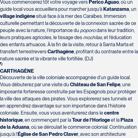
Vous commencerez tôt votre voyage vers
Perico Aguao
, où un
Tél :
418-659-6650
6654
guide local vous accueillera pour marcher jusqu’à
Katanzama
, un
village indigène
situé face à la mer des Caraïbes. Immersion
culturelle permettant la découverte de la connexion sacrée de ce
peuple avec la nature, l’importance du
poporo
dans leur tradition,
leurs pratiques agricoles, le tissage des
mochilas
, et l’éducation
des enfants arhuacos. À la fin de la visite, retour à Santa Marta et
Voyages Plein Soleil
Voyages Tourbec Lapointe
transfert terrestrevers
Carthagène
, profitant du contraste entre la
4100 Boulevard de l'Auvergne -
1000 Boulevard Monseigneur
nature sacrée et la vibrante ville fortifiée. (DJ)
Suite 108
Langlois - Local 150
9
Québec
Salaberry-de-Valleyfield
CARTHAGÈNE
G2C 1T8
J6S 0J7
Découverte de la ville coloniale accompagnée d’un guide local.
Tél :
418-847-1023 / 1-888-686-
Tél :
450-373-1475
Vous débuterez par une visite du
Château de San Felipe
, une
0049
imposante forteresse construite par les Espagnols pour protéger
la ville des attaques des pirates. Vous explorerez ses tunnels et
en apprendrez davantage sur son importance dans l’histoire
coloniale. Ensuite, vous vous aventurerez dans le
centre
historique
, en commençant par la
Tour de l’Horloge
et la
Plaza
de la Aduana
, où se déroulait le commerce colonial. Continuation
Voyages Transat St-Bruno
Voyages Thomassin St-Hilaire
jusqu’à l’
Église de San Pedro Claver
, avec son architecture
117 Boulevard Les Promenades -