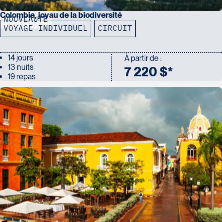
Colombie, joyau de la biodiversité
NOUVEAUTÉ
VOYAGE INDIVIDUEL
CIRCUIT
14 jours
À partir de :
13 nuits
7 220 $*
19 repas