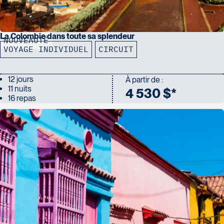
La Colombie dans toute sa splendeur
NOUVEAUTÉ
VOYAGE INDIVIDUEL
CIRCUIT
12 jours
À partir de :
11 nuits
4 530 $*
16 repas