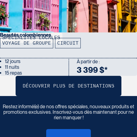
Beautés colombiennes
SPÉCIALITÉS LOCALES
VOYAGE DE GROUPE
CIRCUIT
12 jours
À partir de :
11 nuits
3 399 $*
15 repas
I
n
s
c
r
i
v
e
z
-
v
o
u
s
à
n
o
t
r
e
i
n
f
o
l
e
t
t
r
e
Restez informé(e) de nos offres spéciales, nouveaux produits et
promotions exclusives. Inscrivez-vous dès maintenant pour ne
rien manquer !