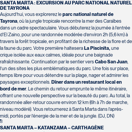
SANTA MARTA : EXCURSION AU PARC NATIONAL NATUREL
DE TAYRONA
Aujourd’hui, vous explorerez le
parc national naturel de
Voyages Laurier du Vallon -
Voyages Granby
Tayrona
, où la jungle tropicale rencontre la mer des Caraïbes
Siège social
157 rue Principale
dans un cadre spectaculaire. Vous débuterez la journée à l’entrée
2700 Boulevard Laurier - Édifice
Granby
d’El Zaino, pour une randonnée modérée d’environ 2h (5,6 km) à
Champlain, bureau 5000
J2G 2V5
travers la forêt tropicale, en profitant de la richesse de la flore et de
Québec
Tél :
450-372-3624 / 1-800-361-
la faune du parc. Votre première haltesera
La Piscinita,
une
G1V 4K5
0447
crique isolée aux eaux calmes, idéale pour une baignade
Tél :
418-653-1882 / 1-800-640-
rafraîchissante. Continuation par le sentier vers
Cabo San Juan
,
1882
l’un des sites les plus emblématiques du parc. Une fois sur place,
temps libre pour vous détendre sur la plage, nager et admirer les
paysages exceptionnels.
Dîner dans un restaurant local en
bord de mer
. Le chemin du retour emprunte le même itinéraire,
Voyages Jean-Pierre
offrant une nouvelle perspective sur la beauté du parc. Au total, la
2152 Boulevard Lapinière - Suite
randonnée aller-retour couvre environ 12 km (6h à 7h de marche,
Voyages Paradis
104
niveau modéré). Vous retournerez à Santa Marta dans l’après-
2500 rue Beaurevoir, local 340
Brossard
midi, portés par l’énergie de la mer et de la jungle. (DJ, DN)
Québec
J4W 1L9
8
G2C 0M4
SANTA MARTA – KATANZAMA – CARTHAGÈNE
Tél :
450-671-6654 / 1-888-461-