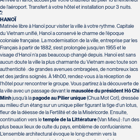
H7T 1C8
Club Voyages Orientation
de l’aéroport. Transfert à votre hôtel et installation pour 3 nuits.
Tél :
450-688-6211 / 1-888-682-8616
1001 Boulevard de Montarville - local 39
2
Boucherville
HANOÏ
La Forfaiterie Voyages
Voyages Nouveau-Monde
J4B 6P5
Matinée libre à Hanoï pour visiter la ville à votre rythme. Capitale
5401 Boulevard Des Galeries - Local 104
420 Boulevard Manseau
Tél :
450-655-1855 / 1-866-655-5736
du Vietnam unifié, Hanoï a conservé le charme de l’époque
Voyages des Laurentides
(porte H)
Joliette
coloniale française. La modernisation de la ville, entreprise par les
939 Boulevard Albiny-Paquette
SOUMETTR
Québec
J6E 3E1
Français à partir de 1882, s’est prolongée jusqu’en 1955 et le
Mont-Laurier
G2K 1N4
Tél :
450-755-5557 / 1-877-751-5557
visage d’Hanoï n’a pas beaucoup changé depuis. Hanoï est sans
J9L 3J1
Tél :
418-652-2400 / 1-888-848-1518
aucun doute la ville la plus charmante du Vietnam avec toute son
Tél :
819-623-2511 / 1-866-385-2511
authenticité : de grandes avenues ombragées, de nombreux lacs
Club Voyages Princesse
et des jardins soignés. À 14h00, rendez-vous à la réception de
686 rue Principale
l’hôtel pour rencontrer le groupe. Vous partirez à la découverte de
Granby
la ville avec un passage devant le
mausolée du président Hô Chi
Voyages Terre et Monde
Minh
jusqu’à la
pagode au Pilier unique
(Chua Mot Cot), dressée
J2G 2Y4
Le Voyagiste de Québec
1460 Chemin Gascon
au milieu d’un étang sur un unique pilier figurant la tige d’un lotus,
Tél :
450-372-4444
3229 Chemin des Quatre-Bourgeois -
Terrebonne
fleur de la déesse de la Fertilité et de la Miséricorde. Ensuite,
Suite 120QuébecG1W 0C1
J6X 2Z5
continuation vers le
temple de la Littérature
(Van Mieu) : l’un des
Tél :
418-977-4080 / 1-877-977-4080
plus beaux lieux de culte du pays, emblème de confucianisme.
Tél :
450-964-3574
L’ensemble architectural évoque le long chemin vers la