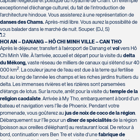
capitale religieuse et politique du royaume de Cham. Un exemple
exceptionnel d’échange culturel, du fait de l’introduction de
l’architecture hindoue. Vous assisterez à une représentation de
danses des Chams.
Après-midi libre. Vous aurez la possibilité de
vous balader dans le marché de nuit. Souper. (DJ, S)
12
HOI AN – DANANG – HÔ CHI MINH VILLE – CAN THO
Après le déjeuner, transfert à l’aéroport de Danang et
vol
vers Hô
Chi Minh Ville. À l’arrivée, accueil et départ pour la visite du
delta
du Mékong,
vaste réseau de milliers de canaux qui s’étend sur 40
2
000 km
. La couleur jaune de l’eau est due à la terre qui fertilise
tout au long de l’année les champs et les riches jardins fruitiers du
delta. Les immenses rivières et les rizières sont parsemées
d’étangs de lotus. Sur la route, arrêt pour la visite du
temple de la
religion caodaïste
. Arrivée à My Tho, embarquement à bord d’un
bateau et navigation vers l’île de Phoenix. Pendant votre
promenade, vous goûterez au
jus de noix de coco de la région
.
Débarquement sur l’île pour un
dîner de spécialités
de la région
(poisson aux oreilles d’éléphant) au restaurant local. De retour à
bord, continuation vers Ben Tre et visite d’une
fabrique de