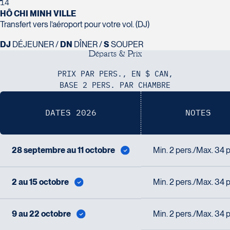
14
HÔ CHI MINH VILLE
Transfert vers l’aéroport pour votre vol. (DJ)
DJ
DÉJEUNER /
DN
DÎNER /
S
SOUPER
D
é
p
a
r
t
s
&
P
r
i
x
PRIX PAR PERS., EN $ CAN,
BASE 2 PERS. PAR CHAMBRE
DATES 2026
NOTES
28 septembre au 11 octobre
Min. 2 pers./Max. 34 p
2 au 15 octobre
Min. 2 pers./Max. 34 p
9 au 22 octobre
Min. 2 pers./Max. 34 p