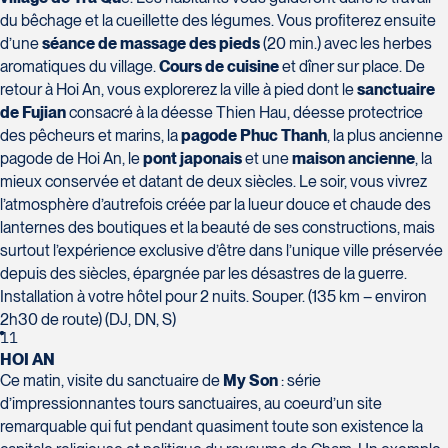
du bêchage et la cueillette des légumes. Vous profiterez ensuite
d’une
séance de massage des pieds
(20 min.) avec les herbes
aromatiques du village.
Cours de cuisine
et dîner sur place. De
retour à Hoi An, vous explorerez la ville à pied dont le
sanctuaire
de Fujian
consacré à la déesse Thien Hau, déesse protectrice
des pêcheurs et marins, la
pagode Phuc Thanh
, la plus ancienne
pagode de Hoi An, le
pont japonais
et une
maison ancienne
, la
mieux conservée et datant de deux siècles. Le soir, vous vivrez
l’atmosphère d’autrefois créée par la lueur douce et chaude des
lanternes des boutiques et la beauté de ses constructions, mais
surtout l’expérience exclusive d’être dans l’unique ville préservée
depuis des siècles, épargnée par les désastres de la guerre.
Installation à votre hôtel pour 2 nuits. Souper. (135 km – environ
2h30 de route) (DJ, DN, S)
11
HOI AN
Ce matin, visite du sanctuaire de
My Son
: série
d’impressionnantes tours sanctuaires, au coeurd’un site
remarquable qui fut pendant quasiment toute son existence la