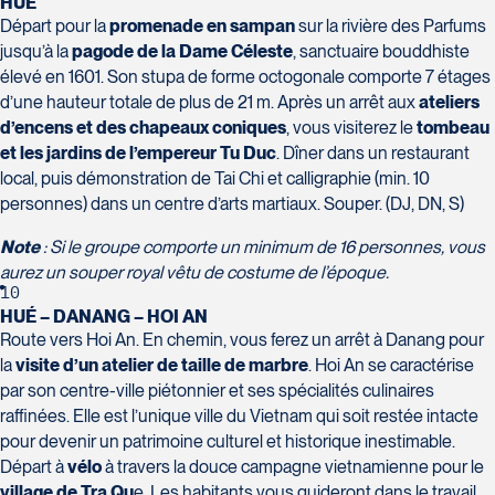
HUÉ
Départ pour la
promenade en sampan
sur la rivière des Parfums
jusqu’à la
pagode de la Dame Céleste
, sanctuaire bouddhiste
élevé en 1601. Son stupa de forme octogonale comporte 7 étages
d’une hauteur totale de plus de 21 m. Après un arrêt aux
ateliers
d’encens et des chapeaux coniques
, vous visiterez le
tombeau
et les jardins de l’empereur Tu Duc
. Dîner dans un restaurant
local, puis démonstration de Tai Chi et calligraphie (min. 10
personnes) dans un centre d’arts martiaux. Souper. (DJ, DN, S)
Note
: Si le groupe comporte un minimum de 16 personnes, vous
aurez un souper royal vêtu de costume de l’époque.
10
HUÉ – DANANG – HOI AN
Route vers Hoi An. En chemin, vous ferez un arrêt à Danang pour
la
visite d’un atelier de taille de marbre
. Hoi An se caractérise
par son centre-ville piétonnier et ses spécialités culinaires
raffinées. Elle est l’unique ville du Vietnam qui soit restée intacte
pour devenir un patrimoine culturel et historique inestimable.
Départ à
vélo
à travers la douce campagne vietnamienne pour le
village de Tra Qu
e. Les habitants vous guideront dans le travail