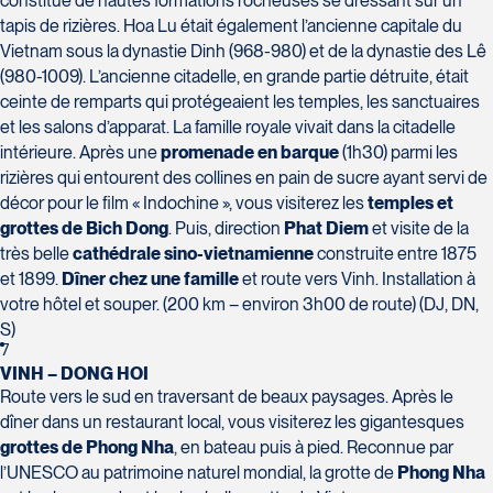
constitué de hautes formations rocheuses se dressant sur un
Voyages Plein Soleil
tapis de rizières. Hoa Lu était également l’ancienne capitale du
4100 Boulevard de l'Auvergne - Suite 108
Vietnam sous la dynastie Dinh (968-980) et de la dynastie des Lê
Québec
(980-1009). L’ancienne citadelle, en grande partie détruite, était
G2C 1T8
ceinte de remparts qui protégeaient les temples, les sanctuaires
Tél :
418-847-1023 / 1-888-686-0049
et les salons d’apparat. La famille royale vivait dans la citadelle
Voyages Transat St-Bruno
intérieure. Après une
promenade en barque
(1h30) parmi les
117 Boulevard Les Promenades -
rizières qui entourent des collines en pain de sucre ayant servi de
Promenades St-Bruno
décor pour le film « Indochine », vous visiterez les
temples et
Saint-Bruno-de-Montarville
grottes de Bich Dong
. Puis, direction
Phat Diem
et visite de la
J3V 5K2
très belle
cathédrale sino-vietnamienne
construite entre 1875
Voyages Thomassin St-Hilaire
Tél :
450-441-1220 / 1-833-487-9323
et 1899.
Dîner chez une famille
et route vers Vinh. Installation à
1100 Boulevard de La Chaudière #129
votre hôtel et souper. (200 km – environ 3h00 de route) (DJ, DN,
Québec
S)
G1Y 0A1
7
Tél :
418-948-8488
VINH – DONG HOI
Route vers le sud en traversant de beaux paysages. Après le
dîner dans un restaurant local, vous visiterez les gigantesques
grottes de Phong Nha
, en bateau puis à pied. Reconnue par
l’UNESCO au patrimoine naturel mondial, la grotte de
Phong Nha