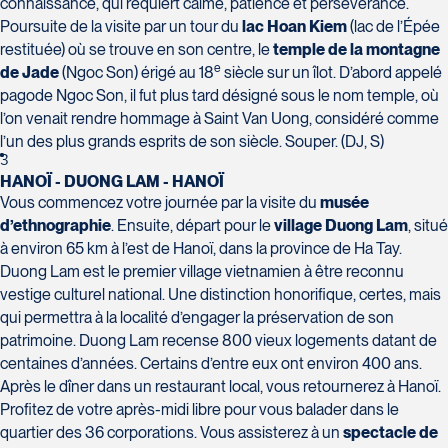
connaissance, qui requiert calme, patience et persévérance.
Poursuite de la visite par un tour du
lac Hoan Kiem
(lac de l’Épée
Voyages Action
restituée) où se trouve en son centre, le
temple de la montagne
230 Boulevard Sir-Wilfrid-Laurier
e
de Jade
(Ngoc Son) érigé au 18
siècle sur un îlot. D’abord appelé
Beloeil
pagode Ngoc Son, il fut plus tard désigné sous le nom temple, où
Voyages CAA Place de la Cité
J3G 4G7
l’on venait rendre hommage à Saint Van Uong, considéré comme
2600 Boulevard Laurier #133, Place de la
Tél :
450-464-0363 / 1-800-331-0363
l’un des plus grands esprits de son siècle. Souper. (DJ, S)
Cité
3
Québec
HANOÏ - DUONG LAM - HANOÏ
G1V 4T3
Vous commencez votre journée par la visite du
musée
Tél :
418-653-9200 / 1-844-869-2439
d’ethnographie
. Ensuite, départ pour le
village Duong Lam
, situé
à environ 65 km à l’est de Hanoï, dans la province de Ha Tay.
Voyages Boislard Poirier
Duong Lam est le premier village vietnamien à être reconnu
2840 Boulevard Laframboise
vestige culturel national. Une distinction honorifique, certes, mais
Saint-Hyacinthe
qui permettra à la localité d’engager la préservation de son
J2S 4Z1
patrimoine. Duong Lam recense 800 vieux logements datant de
Voyages CAA Québec
Tél :
450-774-6436 / 1-800-561-2967
centaines d’années. Certains d’entre eux ont environ 400 ans.
500 rue Bouvier - Suite 202
Après le dîner dans un restaurant local, vous retournerez à Hanoï.
Québec
Profitez de votre après-midi libre pour vous balader dans le
G2J 1E3
quartier des 36 corporations. Vous assisterez à un
spectacle de