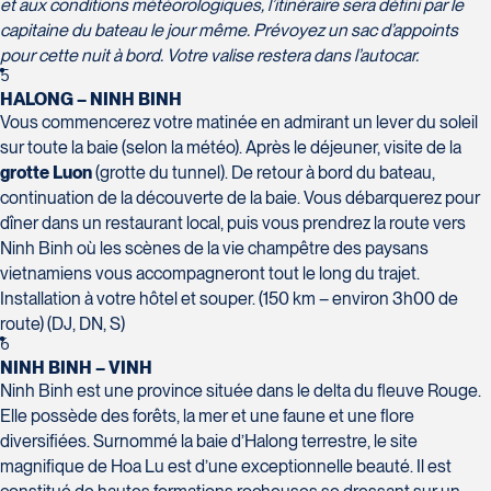
et aux conditions météorologiques, l’itinéraire sera défini par le
Champlain, bureau 5000
capitaine du bateau le jour même. Prévoyez un sac d’appoints
Québec
pour cette nuit à bord. Votre valise restera dans l’autocar.
G1V 4K5
5
Tél :
418-653-1882 / 1-800-640-1882
Voyages Jean-Pierre
HALONG – NINH BINH
2152 Boulevard Lapinière - Suite 104
Vous commencerez votre matinée en admirant un lever du soleil
Brossard
sur toute la baie (selon la météo). Après le déjeuner, visite de la
J4W 1L9
grotte Luon
(grotte du tunnel). De retour à bord du bateau,
Tél :
450-671-6654 / 1-888-461-6654
continuation de la découverte de la baie. Vous débarquerez pour
dîner dans un restaurant local, puis vous prendrez la route vers
Voyages Paradis
Ninh Binh où les scènes de la vie champêtre des paysans
2500 rue Beaurevoir, local 340
vietnamiens vous accompagneront tout le long du trajet.
Québec
Installation à votre hôtel et souper. (150 km – environ 3h00 de
G2C 0M4
route) (DJ, DN, S)
Tél :
418-659-6650
Voyages Tourbec Lapointe
6
NINH BINH – VINH
1000 Boulevard Monseigneur Langlois -
Ninh Binh est une province située dans le delta du fleuve Rouge.
Local 150
Elle possède des forêts, la mer et une faune et une flore
Salaberry-de-Valleyfield
diversifiées. Surnommé la baie d’Halong terrestre, le site
J6S 0J7
magnifique de Hoa Lu est d’une exceptionnelle beauté. Il est
Tél :
450-373-1475