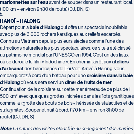
Tél :
418-624-8222 / 1-844-869-2439
marionnettes sur l’eau
avant de souper dans un restaurant local.
(100 km – environ 2h30 de route) (DJ, DN, S)
4
Voyages CAA Brossard
HANOÏ – HALONG
8940 Boulevard Leduc - Bureau 20
Départ pour la
baie d’Halong
qui offre un spectacle inoubliable
Brossard
avec plus de 3 000 rochers karstiques aux reliefs escarpés.
J4Y 0G4
Connu au Vietnam depuis plusieurs siècles comme l’une des
Voyages Émotions
Tél :
450-465-0620 / 1-844-869-2439
attractions naturelles les plus spectaculaires, ce site a été classé
2 rue Pleau
au patrimoine mondial par l’UNESCO en 1994. C’est un des lieux
Pont-Rouge
où se déroule le film « Indochine ». En chemin, arrêt aux
ateliers
G3H 2G2
d’artisanat
des handicapés de Daï Viet. Arrivé à Halong, vous
Tél :
418-873-4515
embarquerez à bord d’un bateau pour une
croisière dans la baie
d’Halong
où vous sera servi un
dîner de fruits de mer
.
Voyages Granby
Continuation de la croisière sur cette mer émeraude de plus de 1
157 rue Principale
500 km² avec quelques grottes, nichées dans les îlots granitiques
Granby
comme la «grotte des bouts de bois», hérissée de stalactites et de
J2G 2V5
stalagmites. Souper et nuit à bord. (170 km – environ 3h00 de
Voyages Laurier du Vallon - Siège
Tél :
450-372-3624 / 1-800-361-0447
route) (DJ, DN, S)
social
2700 Boulevard Laurier - Édifice
Note
: La nature des visites étant liée au changement des marées