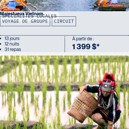
Majestueux Vietnam
SPÉCIALITÉS LOCALES
VOYAGE DE GROUPE
CIRCUIT
13 jours
À partir de :
12 nuits
1 399 $*
31 repas