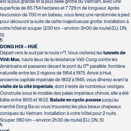
est la plus grande et la plus belle grotte du Vietnam, avec une
superficie de 85 754 hectares et 7 729 m de longueur. Après
l’excursion de 700 m en bateau, vous ferez une randonnée à pied
pour découvrir la suite de cette majestueuse grotte. Installation à
votre hôtel et souper. (230 km – environ 3h00 de route) (DJ, DN,
S)
8
DONG HOI – HUÉ
Départ vers le sud par la route n°1. Vous visiterez les
tunnels de
Vinh Moc
, hauts lieux de la résistance Viêt-Cong contre les
e
Américains et passerez devant le pont du 17
parallèle, frontière
naturelle entre les 2 régions de 1954 à 1975. Arrivé à Hué,
ancienne capitale impériale de 1802 à 1945, vous dînerez avant la
visite de la cité impériale
, dont il reste de nombreux vestiges.
Construite sous le modèle des palais impériaux chinois, elle a été
bâtie entre 1805 et 1832.
Balade en cyclo-pousse
jusqu’au
marché Dong Ba où vous trouverez les plus beaux chapeaux
coniques du Vietnam. Installation à votre hôtel pour 2 nuits.
Souper. (160 km – environ 2h30 de route) (DJ, DN, S)
9