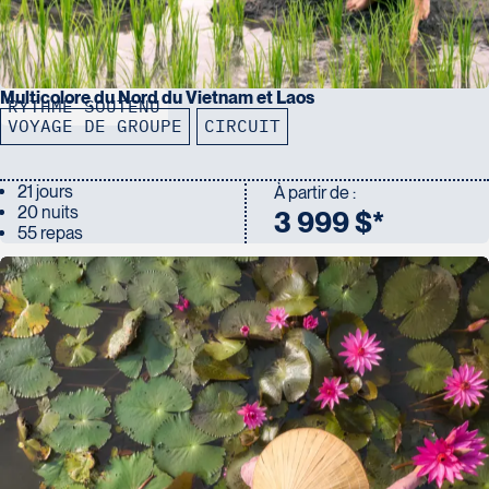
Multicolore du Nord du Vietnam et Laos
RYTHME SOUTENU
VOYAGE DE GROUPE
CIRCUIT
21 jours
À partir de :
20 nuits
3 999 $*
55 repas