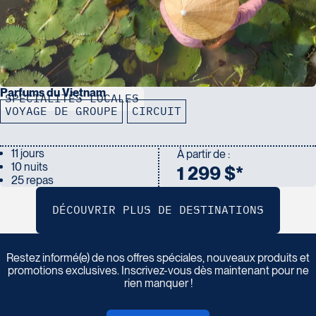
Parfums du Vietnam
SPÉCIALITÉS LOCALES
VOYAGE DE GROUPE
CIRCUIT
11 jours
À partir de :
10 nuits
1 299 $*
25 repas
I
n
s
c
r
i
v
e
z
-
v
o
u
s
à
n
o
t
r
e
i
n
f
o
l
e
t
t
r
e
Restez informé(e) de nos offres spéciales, nouveaux produits et
promotions exclusives. Inscrivez-vous dès maintenant pour ne
rien manquer !