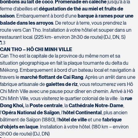
bonbons au lait de coco
.
Promenade en calèche
jusqu’à à la
ferme d’abeilles et
dégustation de thé au miel et fruits de
saison
. Embarquement à bord d’une
barque à rames pour une
balade dans les arroyos
. De retour à terre, vous prendrez la
route vers Can Tho. Installation à votre hôtel et souper dans un
restaurant local. (225 km- environ 3h30 de route) (DJ, DN, S)
13
CAN THO – HÔ CHI MINH VILLE
Can Tho est la capitale de la province du même nom et sa
situation géographique en fait la plaque tournante du delta du
Mékong. Embarquement à bord d’un bateau local et navigation à
travers le
marché flottant de Cai Rang
. Après un arrêt dans une
fabrique artisanale de
galettes de riz
, vous retournerez vers Hô
Chi Minh Ville avec une pause pour dîner en chemin. Arrivé à Hô
Chi Minh Ville, vous visiterez le quartier colonial de la ville : la
rue
Dong Khoi,
la
Poste centrale
, la
Cathédrale Notre-Dame
,
l’
Opéra National de Saïgon
, l’
hôtel Continental
, plus ancien
bâtiment de Saïgon (1880), l’
hôtel de ville
et une
fabrique
d’objets en laque
. Installation à votre hôtel. (180 km – environ
3h00 de route) (DJ, DN)