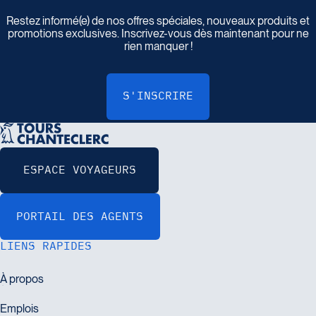
I
n
s
c
r
i
v
e
z
-
v
o
u
s
à
n
o
t
r
e
i
n
f
o
l
e
t
t
r
e
Restez informé(e) de nos offres spéciales, nouveaux produits et
promotions exclusives. Inscrivez-vous dès maintenant pour ne
rien manquer !
LIENS RAPIDES