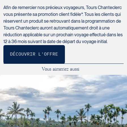
UBUD : Kajane Mua 3 étoiles
service de guides locaux de langue française (du jour 2 au jour
toute autre prestation non mentionnée dans « Nos prix
Afin de remercier nos précieux voyageurs, Tours Chanteclerc
12, sauf les jours 4 et 7 qui sont des journées libres)
taxe touristique : ±10 $ US
comprennent »
CANDIDASA : Puri Bagus Candidasa 3 étoiles
vous présente sa promotion client fidèle*. Tous les clients qui
transferts privés avec chauffeur (jours 1 et 13)
réservent un produit se retrouvant dans la programmation de
visa pour l’Indonésie
SANUR : The Alantara Sanur 3 étoiles +
Tours Chanteclerc auront automatiquement droit à une
visites mentionnées au programme
réduction applicable sur un prochain voyage effectué dans les
taxe touristique
12 à 36 mois suivant la date de départ du voyage initial.
entrées aux temples et monuments mentionnées au
programme
V
o
u
s
a
i
m
e
r
i
e
z
a
u
s
s
i