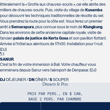
littéralement la « Grotte aux chauves-souris », car elle abrite des
milliers de chauves-souris. Puis, visite du village de
Kusamba
pour découvrir les techniques traditionnelles de récolte du sel.
Vous prendrez la route pour la côte est. Vous ferez un premier
arrêt à
Semarapura
, plus connue sous le nom de
Klungkung
.
Dans les environs de cette ancienne capitale royale, visite de
l’ancien
palais de justice de Kerta Gosa
et son pavillon flottant.
Arrivée à l’hôtel aux alentours de 17h00. Installation pour 1 nuit.
(DJ)
13
SANUR
C’est la fin de votre immersion à Bali. Votre chauffeur vous
emmènera depuis Sanur vers l’aéroport de Denpasar. (DJ)
DJ
DÉJEUNER /
DN
DÎNER /
S
SOUPER
D
é
p
a
r
t
s
&
P
r
i
x
PRIX PAR PERS., EN $ CAN,
BASE 2 PERS. PAR CHAMBRE