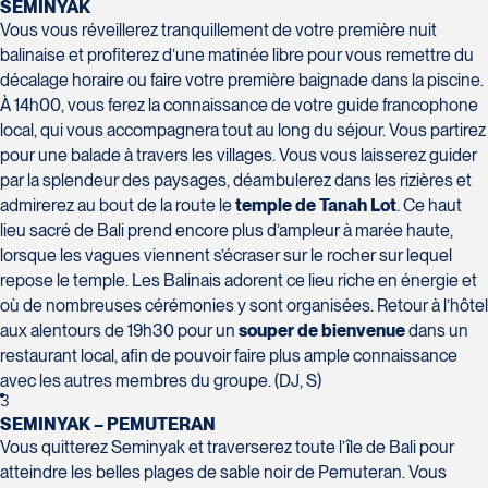
H7T 1C8
Club Voyages Orientation
SEMINYAK
Tél :
450-688-6211 / 1-888-682-8616
Vous vous réveillerez tranquillement de votre première nuit
1001 Boulevard de Montarville - local 39
balinaise et profiterez d’une matinée libre pour vous remettre du
Boucherville
La Forfaiterie Voyages
décalage horaire ou faire votre première baignade dans la piscine.
Voyages Nouveau-Monde
J4B 6P5
À 14h00, vous ferez la connaissance de votre guide francophone
5401 Boulevard Des Galeries - Local 104
420 Boulevard Manseau
Tél :
450-655-1855 / 1-866-655-5736
Voyages des Laurentides
local, qui vous accompagnera tout au long du séjour. Vous partirez
(porte H)
Joliette
939 Boulevard Albiny-Paquette
SOUMETTR
pour une balade à travers les villages. Vous vous laisserez guider
Québec
J6E 3E1
Mont-Laurier
par la splendeur des paysages, déambulerez dans les rizières et
G2K 1N4
Tél :
450-755-5557 / 1-877-751-5557
J9L 3J1
admirerez au bout de la route le
temple de Tanah Lot
. Ce haut
Tél :
418-652-2400 / 1-888-848-1518
Tél :
819-623-2511 / 1-866-385-2511
lieu sacré de Bali prend encore plus d’ampleur à marée haute,
lorsque les vagues viennent s’écraser sur le rocher sur lequel
Club Voyages Princesse
repose le temple. Les Balinais adorent ce lieu riche en énergie et
686 rue Principale
où de nombreuses cérémonies y sont organisées. Retour à l’hôtel
Granby
aux alentours de 19h30 pour un
souper de bienvenue
dans un
Voyages Terre et Monde
J2G 2Y4
restaurant local, afin de pouvoir faire plus ample connaissance
Le Voyagiste de Québec
1460 Chemin Gascon
Tél :
450-372-4444
avec les autres membres du groupe. (DJ, S)
3229 Chemin des Quatre-Bourgeois -
Terrebonne
3
Suite 120QuébecG1W 0C1
J6X 2Z5
SEMINYAK – PEMUTERAN
Tél :
418-977-4080 / 1-877-977-4080
Tél :
450-964-3574
Vous quitterez Seminyak et traverserez toute l’île de Bali pour
atteindre les belles plages de sable noir de Pemuteran. Vous