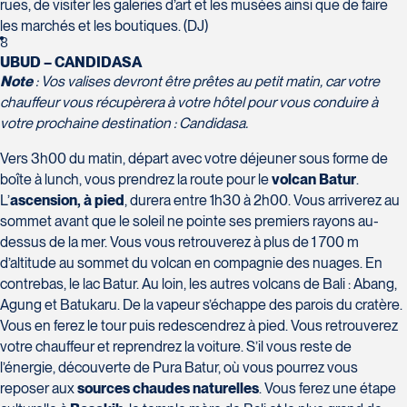
Voyages Plein Soleil
rues, de visiter les galeries d’art et les musées ainsi que de faire
4100 Boulevard de l'Auvergne - Suite 108
les marchés et les boutiques. (DJ)
8
Québec
UBUD – CANDIDASA
G2C 1T8
Note
: Vos valises devront être prêtes au petit matin, car votre
Tél :
418-847-1023 / 1-888-686-0049
chauffeur vous récupèrera à votre hôtel pour vous conduire à
Voyages Transat St-Bruno
votre prochaine destination : Candidasa.
117 Boulevard Les Promenades -
Promenades St-Bruno
Vers 3h00 du matin, départ avec votre déjeuner sous forme de
Saint-Bruno-de-Montarville
boîte à lunch, vous prendrez la route pour le
volcan Batur
.
L’
ascension, à pied
, durera entre 1h30 à 2h00. Vous arriverez au
J3V 5K2
Voyages Thomassin St-Hilaire
sommet avant que le soleil ne pointe ses premiers rayons au-
Tél :
450-441-1220 / 1-833-487-9323
1100 Boulevard de La Chaudière #129
dessus de la mer. Vous vous retrouverez à plus de 1 700 m
Québec
d’altitude au sommet du volcan en compagnie des nuages. En
G1Y 0A1
contrebas, le lac Batur. Au loin, les autres volcans de Bali : Abang,
Agung et Batukaru. De la vapeur s’échappe des parois du cratère.
Tél :
418-948-8488
Vous en ferez le tour puis redescendrez à pied. Vous retrouverez
votre chauffeur et reprendrez la voiture. S’il vous reste de
l’énergie, découverte de Pura Batur, où vous pourrez vous
reposer aux
sources chaudes naturelles
. Vous ferez une étape