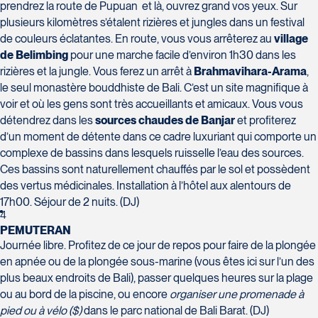
prendrez la route de Pupuan et là, ouvrez grand vos yeux. Sur
Voyages Action
plusieurs kilomètres s’étalent rizières et jungles dans un festival
230 Boulevard Sir-Wilfrid-Laurier
de couleurs éclatantes. En route, vous vous arrêterez au
village
de Belimbing
pour une marche facile d’environ 1h30 dans les
Beloeil
Voyages CAA Place de la Cité
rizières et la jungle. Vous ferez un arrêt à
Brahmavihara-Arama
,
J3G 4G7
2600 Boulevard Laurier #133, Place de la
le seul monastère bouddhiste de Bali. C’est un site magnifique à
Tél :
450-464-0363 / 1-800-331-0363
Cité
voir et où les gens sont très accueillants et amicaux. Vous vous
Québec
détendrez dans les
sources chaudes de Banjar
et profiterez
d’un moment de détente dans ce cadre luxuriant qui comporte un
G1V 4T3
complexe de bassins dans lesquels ruisselle l’eau des sources.
Tél :
418-653-9200 / 1-844-869-2439
Ces bassins sont naturellement chauffés par le sol et possèdent
des vertus médicinales. Installation à l’hôtel aux alentours de
Voyages Boislard Poirier
17h00. Séjour de 2 nuits. (DJ)
2840 Boulevard Laframboise
4
Saint-Hyacinthe
PEMUTERAN
J2S 4Z1
Journée libre. Profitez de ce jour de repos pour faire de la plongée
Voyages CAA Québec
Tél :
450-774-6436 / 1-800-561-2967
en apnée ou de la plongée sous-marine (vous êtes ici sur l’un des
500 rue Bouvier - Suite 202
plus beaux endroits de Bali), passer quelques heures sur la plage
Québec
ou au bord de la piscine, ou encore
organiser une promenade à
G2J 1E3
pied ou à vélo ($)
dans le parc national de Bali Barat. (DJ)