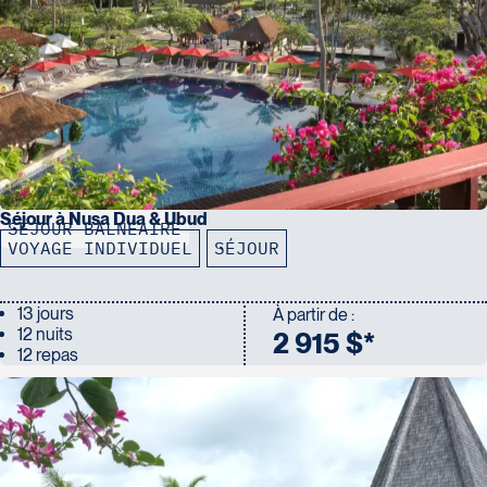
Séjour à Nusa Dua & Ubud
SÉJOUR BALNÉAIRE
VOYAGE INDIVIDUEL
SÉJOUR
13 jours
À partir de :
12 nuits
2 915 $*
12 repas