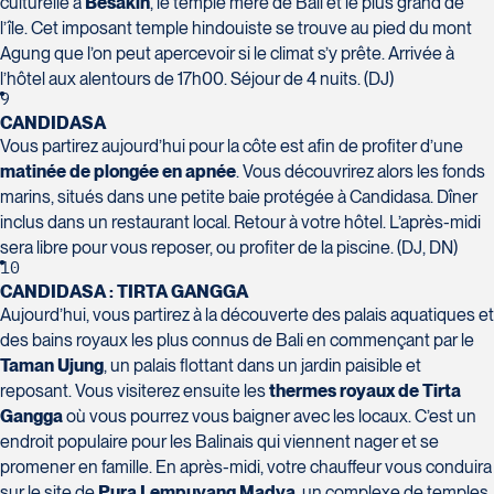
culturelle à
Besakih
, le temple mère de Bali et le plus grand de
l’île. Cet imposant temple hindouiste se trouve au pied du mont
Agung que l’on peut apercevoir si le climat s’y prête. Arrivée à
l’hôtel aux alentours de 17h00. Séjour de 4 nuits. (DJ)
9
CANDIDASA
Vous partirez aujourd’hui pour la côte est afin de profiter d’une
matinée de plongée en apnée
. Vous découvrirez alors les fonds
marins, situés dans une petite baie protégée à Candidasa. Dîner
inclus dans un restaurant local. Retour à votre hôtel. L’après-midi
sera libre pour vous reposer, ou profiter de la piscine. (DJ, DN)
10
CANDIDASA : TIRTA GANGGA
Aujourd’hui, vous partirez à la découverte des palais aquatiques et
des bains royaux les plus connus de Bali en commençant par le
Taman Ujung
, un palais flottant dans un jardin paisible et
reposant. Vous visiterez ensuite les
thermes royaux de Tirta
Gangga
où vous pourrez vous baigner avec les locaux. C’est un
endroit populaire pour les Balinais qui viennent nager et se
promener en famille. En après-midi, votre chauffeur vous conduira
sur le site de
Pura Lempuyang Madya
, un complexe de temples