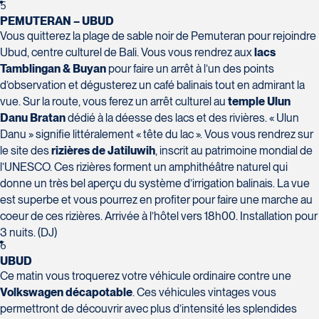
Tél :
418-624-8222 / 1-844-869-2439
5
PEMUTERAN – UBUD
Vous quitterez la plage de sable noir de Pemuteran pour rejoindre
Voyages CAA Brossard
Ubud, centre culturel de Bali. Vous vous rendrez aux
lacs
8940 Boulevard Leduc - Bureau 20
Tamblingan & Buyan
pour faire un arrêt à l’un des points
Brossard
d’observation et dégusterez un café balinais tout en admirant la
J4Y 0G4
vue. Sur la route, vous ferez un arrêt culturel au
temple Ulun
Voyages Émotions
Tél :
450-465-0620 / 1-844-869-2439
Danu Bratan
dédié à la déesse des lacs et des rivières. « Ulun
2 rue Pleau
Danu » signifie littéralement « tête du lac ». Vous vous rendrez sur
Pont-Rouge
le site des
rizières de Jatiluwih
, inscrit au patrimoine mondial de
G3H 2G2
l’UNESCO. Ces rizières forment un amphithéâtre naturel qui
Tél :
418-873-4515
donne un très bel aperçu du système d’irrigation balinais. La vue
est superbe et vous pourrez en profiter pour faire une marche au
Voyages Granby
coeur de ces rizières. Arrivée à l’hôtel vers 18h00. Installation pour
157 rue Principale
3 nuits. (DJ)
Granby
6
J2G 2V5
UBUD
Voyages Laurier du Vallon - Siège
Tél :
450-372-3624 / 1-800-361-0447
Ce matin vous troquerez votre véhicule ordinaire contre une
social
Volkswagen décapotable
. Ces véhicules vintages vous
2700 Boulevard Laurier - Édifice
permettront de découvrir avec plus d’intensité les splendides