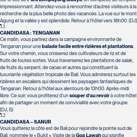
impressionnant. Attendez-vous à rencontrer d’autres visiteurs à la
recherche de la plus belle photo des vacances. La vue sur le mont
Agung et la vallée y est splendide. Retour à l’hôtel vers 18h00. (DJ)
11
CANDIDASA : TENGANAN
Ce matin, vous partirez dans la campagne environnante de
Tenganan pour une
balade facile entre rizières et plantations
.
Sur votre chemin, vous croiserez des cultivateurs de riz et de
fruits de toutes sortes. Vous traverserez les plantations de salak,
de fruits du serpent, de cacao et autres qui constituent la
luxuriante végétation tropicale de Bali. Vous admirerez surtout les
rizières en escaliers qui dessinent les paysages fantastiques de
Tenganan. Retour à l’hôtel aux alentours de 13h00. Après-midi
libre. Ce soir, vous profiterez d’un
souper d’au revoir
à votre hôtel
afin de partager un moment de convivialité avec votre groupe.
(DJ, S)
12
CANDIDASA – SANUR
Vous quitterez la côte est de Bali pour rejoindre la pointe sud de
Bali, nommée le « Bukit ». Visite de la
Goa Lawah
qui signifie