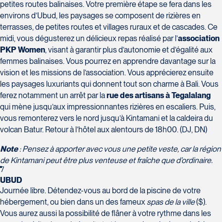
Champlain, bureau 5000
petites routes balinaises. Votre première étape se fera dans les
Québec
environs d’Ubud, les paysages se composent de rizières en
G1V 4K5
terrasses, de petites routes et villages ruraux et de cascades. Ce
Tél :
418-653-1882 / 1-800-640-1882
Voyages Jean-Pierre
midi, vous dégusterez un délicieux repas réalisé par l’
association
PKP Women
, visant à garantir plus d’autonomie et d’égalité aux
2152 Boulevard Lapinière - Suite 104
femmes balinaises. Vous pourrez en apprendre davantage sur la
Brossard
vision et les missions de l’association. Vous apprécierez ensuite
J4W 1L9
les paysages luxuriants qui donnent tout son charme à Bali. Vous
Tél :
450-671-6654 / 1-888-461-6654
ferez notamment un arrêt par la
rue des artisans à Tegalalang
qui mène jusqu’aux impressionnantes rizières en escaliers. Puis,
Voyages Paradis
vous remonterez vers le nord jusqu’à Kintamani et la caldeira du
2500 rue Beaurevoir, local 340
volcan Batur. Retour à l’hôtel aux alentours de 18h00. (DJ, DN)
Québec
G2C 0M4
Note
: Pensez à apporter avec vous une petite veste, car la région
Tél :
418-659-6650
Voyages Tourbec Lapointe
de Kintamani peut être plus venteuse et fraîche que d’ordinaire.
1000 Boulevard Monseigneur Langlois -
7
Local 150
UBUD
Journée libre. Détendez-vous au bord de la piscine de votre
Salaberry-de-Valleyfield
hébergement, ou bien dans un des fameux
spas de la ville
($).
J6S 0J7
Vous aurez aussi la possibilité de flâner à votre rythme dans les
Tél :
450-373-1475