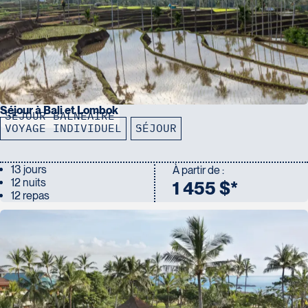
Séjour à Bali et Lombok
SÉJOUR BALNÉAIRE
VOYAGE INDIVIDUEL
SÉJOUR
13 jours
À partir de :
12 nuits
1 455 $*
12 repas