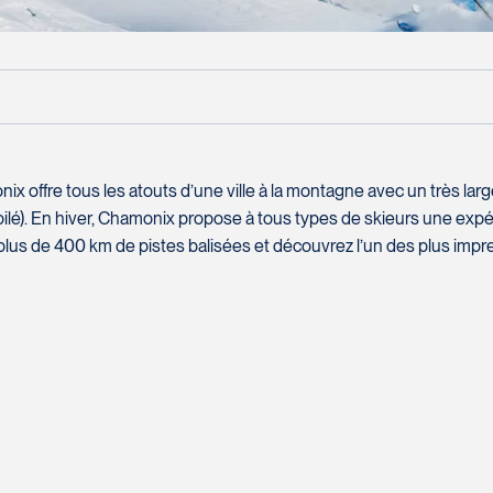
AFFICHER TOUTES LES PHOTOS
Prix sur
9 jours
7 nuits
ix offre tous les atouts d’une ville à la montagne avec un très la
demande
aucun repas
é). En hiver, Chamonix propose à tous types de skieurs une expé
r plus de 400 km de pistes balisées et découvrez l’un des plus i
test
Comment vous rejoindre?
Nom complet
*
Courriel
*