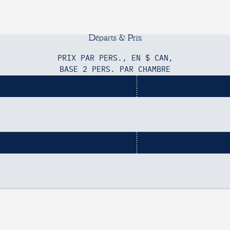
Téléphone
*
Message
*
D
é
p
a
r
t
s
&
P
r
i
x
PRIX PAR PERS., EN $ CAN,
BASE 2 PERS. PAR CHAMBRE
SOUMETTRE
1W 0C1
/ Genève / Montréal avec Air Canada