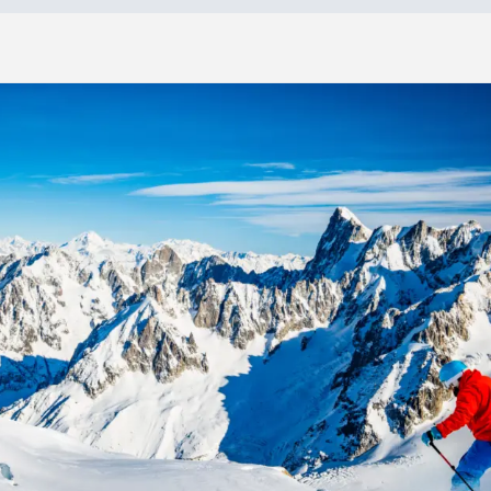
»
C
h
a
m
o
n
i
x
Chamonix
9 jours
Prix sur
7 nuits
demande
aucun
repas