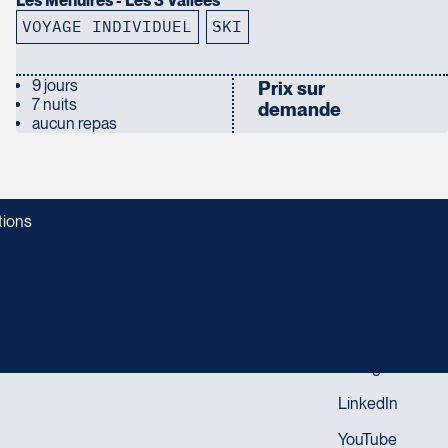
Les Menuires - Les 3 Vallées
VOYAGE INDIVIDUEL
SKI
9 jours
Prix sur
7 nuits
demande
aucun repas
tions
SUIVEZ-NOUS