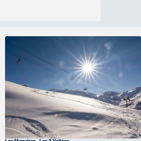
d’autorisation de voyage) qui s’applique aux
irement
remplir un
formulaire en ligne
avant
rendra environ 10 minutes avec des champs
ucation, l’expérience professionnelle et la
oyage en Europe. Seuls les voyageurs de 18 à 70
 mais ceux-ci devront tout de même remplir la
ion de votre passeport selon la première