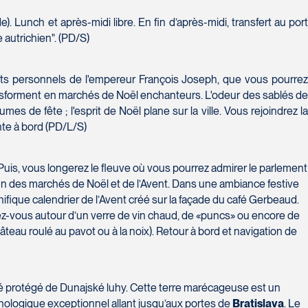
). Lunch et après-midi libre. En fin d’après-midi, transfert au por
 autrichien". (PD/S)
ojets personnels de l'empereur François Joseph, que vous pourre
transforment en marchés de Noël enchanteurs. L'odeur des sablés de
es de fête ; l'esprit de Noël plane sur la ville. Vous rejoindrez la
nte à bord (PD/L/S)
 Puis, vous longerez le fleuve où vous pourrez admirer le parlement
’un des marchés de Noël et de l’Avent. Dans une ambiance festive
nifique calendrier de l’Avent créé sur la façade du café Gerbeaud.
ffez-vous autour d’un verre de vin chaud, de «puncs» ou encore de
gâteau roulé au pavot ou à la noix). Retour à bord et navigation de
gé protégé de Dunajské luhy. Cette terre marécageuse est un
ithologique exceptionnel allant jusqu’aux portes de
Bratislava
. Le