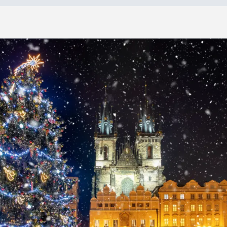
»
D
e
P
r
a
g
u
e
à
V
i
e
n
n
e
,
l
e
s
m
a
r
c
h
é
s
d
e
N
o
ë
l
d
u
D
a
n
u
b
e
De Prague à Vienne, les marchés de Noël du Danube
11 jours
À partir de :
9 nuits
5 499 $*
18 repas