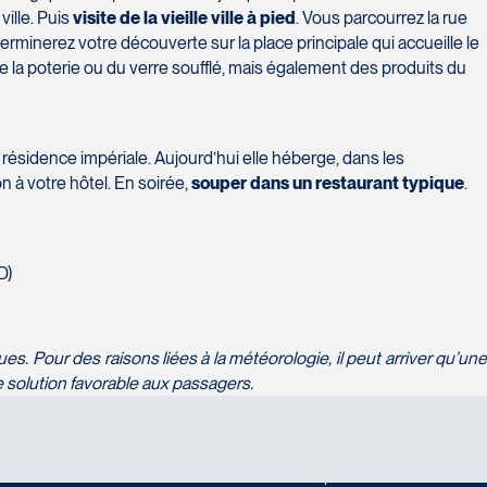
ille. Puis
visite de la vieille ville à pied
. Vous parcourrez la rue
terminerez votre découverte sur la place principale qui accueille le
 la poterie ou du verre soufflé, mais également des produits du
 résidence impériale. Aujourd’hui elle héberge, dans les
n à votre hôtel. En soirée,
souper
dans un restaurant typique
.
D)
ues. Pour des raisons liées à la météorologie, il peut arriver qu’un
 solution favorable aux passagers.