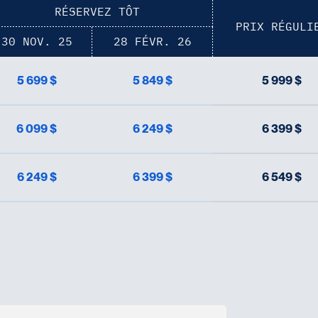
RÉSERVEZ TÔT
PRIX RÉGULI
30 NOV. 25
28 FÉVR. 26
5 699 $
5 849 $
5 999 $
6 099 $
6 249 $
6 399 $
6 249 $
6 399 $
6 549 $