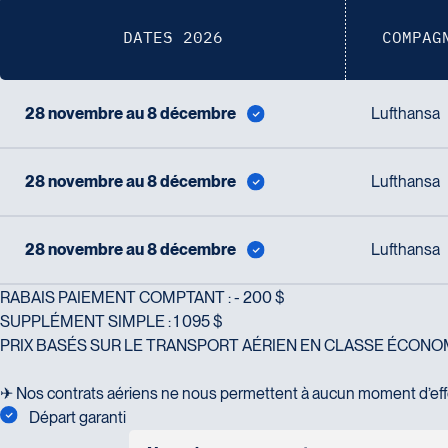
Voyages Tourbec Lapointe
1000 Boulevard Monseigneur Langlois - Local 150
DATES 2026
COMPAG
Salaberry-de-Valleyfield
Voyages Plein Soleil
J6S 0J7
4100 Boulevard de l'Auvergne - Suite 108
Tél :
450-373-1475
Québec
28 novembre au 8 décembre
Lufthansa
G2C 1T8
Tél :
418-847-1023 / 1-888-686-0049
28 novembre au 8 décembre
Lufthansa
Voyages Transat St-Bruno
117 Boulevard Les Promenades - Promenades St-Bruno
Saint-Bruno-de-Montarville
28 novembre au 8 décembre
Lufthansa
Voyages Thomassin St-Hilaire
J3V 5K2
1100 Boulevard de La Chaudière #129
Tél :
450-441-1220 / 1-833-487-9323
RABAIS PAIEMENT COMPTANT : - 200 $
Québec
SUPPLÉMENT SIMPLE : 1 095 $
G1Y 0A1
PRIX BASÉS SUR LE TRANSPORT AÉRIEN EN CLASSE ÉCON
Tél :
418-948-8488
✈ Nos contrats aériens ne nous permettent à aucun moment d’effe
Départ garanti