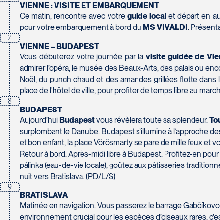
230 Boulevard Sir-Wilfrid-Laurier
VIENNE : VISITE ET EMBARQUEMENT
Beloeil
Voyages CAA Place de la Cité
Ce matin, rencontre avec votre
guide local
et départ en au
J3G 4G7
2600 Boulevard Laurier #133, Place de la Cité
pour votre embarquement à bord du
MS VIVALDI
. Présent
Tél :
450-464-0363 / 1-800-331-0363
7
Québec
VIENNE – BUDAPEST
G1V 4T3
Vous débuterez votre journée par la
visite guidée de Vi
Tél :
418-653-9200 / 1-844-869-2439
admirer l’opéra, le musée des Beaux-Arts, des palais ou enc
Noël, du punch chaud et des amandes grillées flotte dans l'ai
Voyages Boislard Poirier
place de l'hôtel de ville, pour profiter de temps libre au m
2840 Boulevard Laframboise
8
Saint-Hyacinthe
Voyages CAA Québec
BUDAPEST
J2S 4Z1
500 rue Bouvier - Suite 202
Aujourd’hui
Budapest
vous révèlera toute sa splendeur.
To
Tél :
450-774-6436 / 1-800-561-2967
Québec
surplombant le Danube. Budapest s’illumine à l’approche des 
G2J 1E3
et bon enfant, la place Vörösmarty se pare de mille feux et v
Tél :
418-624-8222 / 1-844-869-2439
Retour à bord. Après-midi libre à Budapest. Profitez-en pour
pálinka (eau-de-vie locale), goûtez aux pâtisseries traditionn
Voyages CAA Brossard
nuit vers Bratislava. (PD/L/S)
8940 Boulevard Leduc - Bureau 20
9
BRATISLAVA
Brossard
Voyages Émotions
Matinée en navigation. Vous passerez le barrage Gabčíkovo,
J4Y 0G4
2 rue Pleau
environnement crucial pour les espèces d’oiseaux rares, c’est