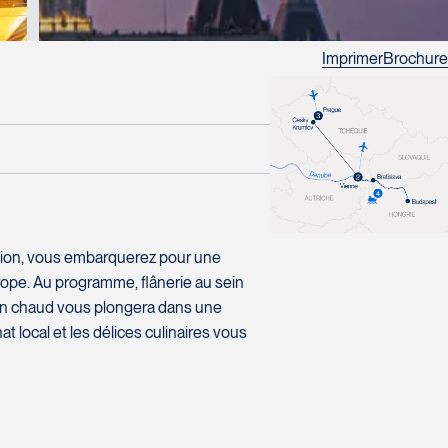
Imprimer
Brochure
région, vous embarquerez pour une
ope. Au programme, flânerie au sein
vin chaud vous plongera dans une
t local et les délices culinaires vous