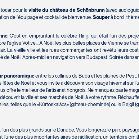
tocar pour la
visite du château de Schönbrunn
(avec audioguide
ation de l'équipage et cocktail de bienvenue.
Souper
à bord "thème
enne
. C’est en empruntant le célèbre Ring, qui était l'un des pr
ore l'église Votive… À Noël, les plus belles places de Vienne se 
r. La vieille ville et les rues commerçantes ont revêtu leurs costum
arché de Noël. Après-midi en navigation vers Budapest. Soirée dansa
ur panoramique
entre les collines de Buda et les plaines de Pest.
fêtes de Noël et vous invite à découvrir son visage hivernal sur l
ous offre le meilleur de l’artisanat hongrois. Ne manquez pas le mag
 découvrir la ville et ses marchés de Noël à votre rythme. Réchau
elles, telles que le «Kürtoskalács» (gâteau-cheminée) ou le Bejgli (
 l’un des plus grands sur le Danube. Vous longerez le parc paysa
 l’une des plus importantes aires de nidification, un territoire orn