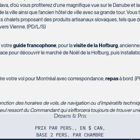
va, d'où vous profiterez d’une magnifique vue sur le Danube et la v
la ville ainsi que l'ancien hôtel de ville avec sa grande tour. Vous 
 chalets proposant des produits artisanaux slovaques, tels que de
 vers Vienne. (PD/L/S)
 votre
guide francophone
, pour la
visite de la Hofburg
, ancienne
ace pour découvrir le marché de Noël de la Hofburg, puis installatio
rendre votre vol pour Montréal avec correspondance;
repas
à bord. (P
fonction des horaires de vols, de navigation ou d’impératifs techniq
eul ressort du Commandant qui s’efforcera toujours de trouver une
D
é
p
a
r
t
s
&
P
r
i
x
PRIX PAR PERS., EN $ CAN,
BASE 2 PERS. PAR CHAMBRE