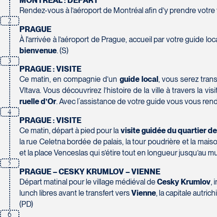
MONTRÉAL : DÉPART
Tél :
450-688-6211 / 1-888-682-8616
Tél :
819-778-2225 / 1-844-869-2439
Sainte-Foy
Voyages Carpe Diem
Rendez-vous à l’aéroport de Montréal afin d’y prendre votr
420 Boulevard Manseau
G1W 2V8
1157-C Boulevard St-Paul
2
Joliette
Voyages des Laurentides
Club Voyages Orientation
PRAGUE
Tél :
418-653-6221
Chicoutimi
J6E 3E1
939 Boulevard Albiny-Paquette
1001 Boulevard de Montarville - local 39
À l'arrivée à l’aéroport de Prague, accueil par votre guide l
G7J 3Y2
Tél :
450-755-5557 / 1-877-751-5557
Mont-Laurier
bienvenue
. (S)
Boucherville
Tél :
418-543-0277
J9L 3J1
3
J4B 6P5
PRAGUE : VISITE
Tél :
819-623-2511 / 1-866-385-2511
Tél :
450-655-1855 / 1-866-655-5736
La Forfaiterie Voyages
Ce matin, en compagnie d’un
guide local
, vous serez tran
5401 Boulevard Des Galeries - Local 104 (porte H)
Voyages Terre et Monde
Vltava. Vous découvrirez l’histoire de la ville à travers la vi
Québec
1460 Chemin Gascon
ruelle d’Or
. Avec l´assistance de votre guide vous vous rendre
G2K 1N4
4
Terrebonne
Club Voyages Princesse
PRAGUE : VISITE
Tél :
418-652-2400 / 1-888-848-1518
J6X 2Z5
686 rue Principale
Ce matin, départ à pied pour la
visite guidée du quartier de l
Tél :
450-964-3574
Granby
la rue Celetna bordée de palais, la tour poudrière et la ma
J2G 2Y4
et la place Venceslas qui s’étire tout en longueur jusqu’au m
5
Tél :
450-372-4444
Le Voyagiste de Québec
PRAGUE – CESKY KRUMLOV – VIENNE
3229 Chemin des Quatre-Bourgeois - Suite 120QuébecG
Départ matinal pour le village médiéval de
Cesky Krumlov
, 
Tél :
418-977-4080 / 1-877-977-4080
lunch libres avant le transfert vers
Vienne
, la capitale autric
(PD)
Voyages Action
6