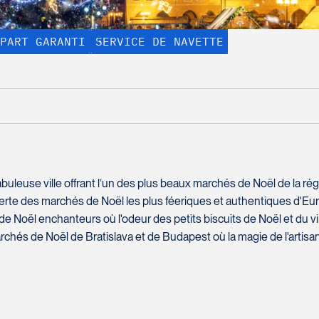
PART GARANTI
SERVICE DE NAVETTE
AFFICHER TOUTES LES PHOTOS
À partir de :
1 jours
9 nuits
5 499 $*
18 repas
fabuleuse ville offrant l’un des plus beaux marchés de Noël de la 
test
rte des marchés de Noël les plus féeriques et authentiques d'Eur
de Noël enchanteurs où l'odeur des petits biscuits de Noël et du 
Comment vous rejoindre?
chés de Noël de Bratislava et de Budapest où la magie de l'artisana
Nom complet
*
Courriel
*