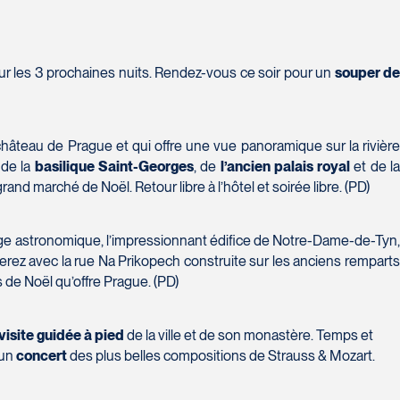
 pour les 3 prochaines nuits. Rendez-vous ce soir pour un
souper d
e château de Prague et qui offre une vue panoramique sur la rivièr
 de la
basilique Saint-Georges
, de
l’ancien palais royal
et de l
rand marché de Noël. Retour libre à l’hôtel et soirée libre. (PD)
horloge astronomique, l’impressionnant édifice de Notre-Dame-de-Tyn
nerez avec la rue Na Prikopech construite sur les anciens remparts
 de Noël qu’offre Prague. (PD)
visite guidée à pied
de la ville et de son monastère. Temps et
 un
concert
des plus belles compositions de Strauss & Mozart.