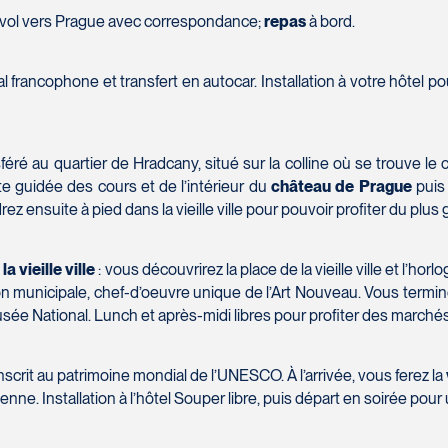
Téléphone
*
e vol vers Prague avec correspondance;
repas
à bord.
Message
*
ocal francophone et transfert en autocar. Installation à votre hôtel
sféré au quartier de Hradcany, situé sur la colline où se trouve l
site guidée des cours et de l’intérieur du
château de Prague
puis
z ensuite à pied dans la vieille ville pour pouvoir profiter du plus g
a vieille ville
: vous découvrirez la place de la vieille ville et l’
ison municipale, chef-d’oeuvre unique de l’Art Nouveau. Vous termi
usée National. Lunch et après-midi libres pour profiter des marchés
SOUMETTRE
1W 0C1
inscrit au patrimoine mondial de l’UNESCO. À l’arrivée, vous ferez la
hienne. Installation à l’hôtel Souper libre, puis départ en soirée pour