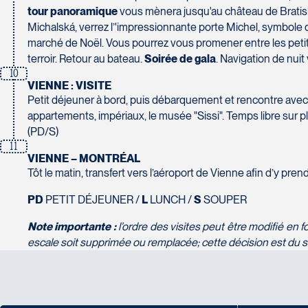
Tél :
450-465-0620 / 1-844-869-2439
Pont-Rouge
tour panoramique
vous mènera jusqu'au château de Bratisla
G3H 2G2
Michalská, verrez l’'impressionnante porte Michel, symbole de 
Tél :
418-873-4515
marché de Noël. Vous pourrez vous promener entre les petits
terroir. Retour au bateau.
Soirée de gala
. Navigation de nuit
Voyages Granby
10
157 rue Principale
VIENNE : VISITE
Granby
Voyages Laurier du Vallon - Siège social
Petit déjeuner à bord, puis débarquement et rencontre avec
J2G 2V5
2700 Boulevard Laurier - Édifice Champlain, bureau 5000
appartements, impériaux, le musée "Sissi". Temps libre sur pl
Tél :
450-372-3624 / 1-800-361-0447
Québec
(PD/S)
G1V 4K5
11
VIENNE – MONTRÉAL
Tél :
418-653-1882 / 1-800-640-1882
Tôt le matin, transfert vers l’aéroport de Vienne afin d’y p
Voyages Jean-Pierre
PD
PETIT DÉJEUNER /
L
LUNCH /
S
SOUPER
2152 Boulevard Lapinière - Suite 104
Brossard
Voyages Paradis
Note importante :
l’ordre des visites peut être modifié en 
J4W 1L9
2500 rue Beaurevoir, local 340
escale soit supprimée ou remplacée; cette décision est du s
Tél :
450-671-6654 / 1-888-461-6654
Québec
G2C 0M4
Tél :
418-659-6650