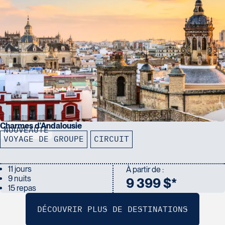
Charmes d'Andalousie
NOUVEAUTÉ
VOYAGE DE GROUPE
CIRCUIT
11 jours
À partir de :
9 nuits
9 399 $*
15 repas