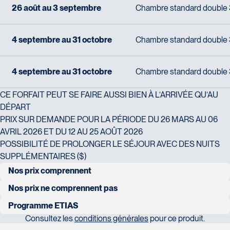
Tél :
418-624-8222 / 1-844-869-2439
26 août au 3 septembre
Chambre standard double 3 
Voyages CAA Brossard
4 septembre au 31 octobre
Chambre standard double 3 
8940 Boulevard Leduc - Bureau 20
Brossard
J4Y 0G4
4 septembre au 31 octobre
Chambre standard double 3 
Voyages Émotions
Tél :
450-465-0620 / 1-844-869-2439
2 rue Pleau
CE FORFAIT PEUT SE FAIRE AUSSI BIEN À L’ARRIVÉE QU’AU
Pont-Rouge
DÉPART
G3H 2G2
PRIX SUR DEMANDE POUR LA PÉRIODE DU 26 MARS AU 06
Tél :
418-873-4515
AVRIL 2026 ET DU 12 AU 25 AOÛT 2026
POSSIBILITÉ DE PROLONGER LE SÉJOUR AVEC DES NUITS
Voyages Granby
SUPPLÉMENTAIRES ($)
157 rue Principale
Nos prix comprennent
Granby
J2G 2V5
transfert de l’hôtel de la Costa del Sol à l’hôtel de Malaga ou
Nos prix ne comprennent pas
Voyages Laurier du Vallon - Siège social
Tél :
450-372-3624 / 1-800-361-0447
transfert de l’aéroport de Malaga à l’hôtel de Malaga
tous les repas et boissons autres que ceux mentionnés
Programme ETIAS
2700 Boulevard Laurier - Édifice
Consultez les
conditions générales
pour ce produit.
Champlain, bureau 5000
Nouveau ! PROGRAMME ETIAS !
2 nuits à l’hôtel MS Maestranza Malaga Centre avec petit-
dépenses personnelles