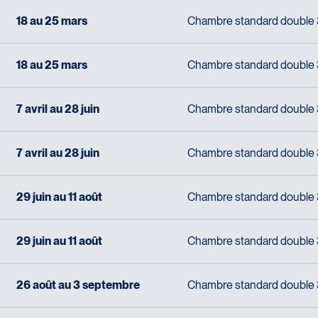
18 au 25 mars
Chambre standard double 3 
Voyages Action
230 Boulevard Sir-Wilfrid-Laurier
Beloeil
18 au 25 mars
Chambre standard double 3 
Voyages CAA Place de la Cité
J3G 4G7
2600 Boulevard Laurier #133, Place de la
Tél :
450-464-0363 / 1-800-331-0363
Cité
7 avril au 28 juin
Chambre standard double 3 
Québec
G1V 4T3
7 avril au 28 juin
Chambre standard double 3 
Tél :
418-653-9200 / 1-844-869-2439
Voyages Boislard Poirier
29 juin au 11 août
Chambre standard double 3 
2840 Boulevard Laframboise
Saint-Hyacinthe
J2S 4Z1
29 juin au 11 août
Chambre standard double 3 
Voyages CAA Québec
Tél :
450-774-6436 / 1-800-561-2967
500 rue Bouvier - Suite 202
26 août au 3 septembre
Chambre standard double 3 
Québec
G2J 1E3