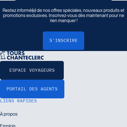
I
n
s
c
r
i
v
e
z
-
v
o
u
s
à
n
o
t
r
e
i
n
f
o
l
e
t
t
r
e
Restez informé(e) de nos offres spéciales, nouveaux produits et
promotions exclusives. Inscrivez-vous dès maintenant pour ne
rien manquer !
LIENS RAPIDES