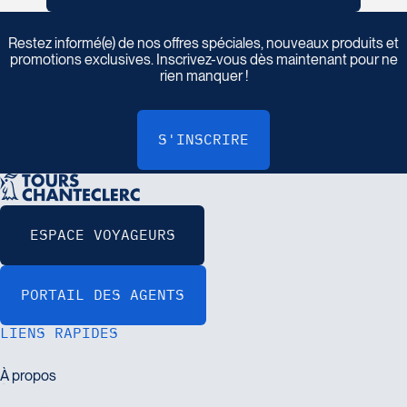
I
n
s
c
r
i
v
e
z
-
v
o
u
s
à
n
o
t
r
e
i
n
f
o
l
e
t
t
r
e
Restez informé(e) de nos offres spéciales, nouveaux produits et
promotions exclusives. Inscrivez-vous dès maintenant pour ne
rien manquer !
LIENS RAPIDES