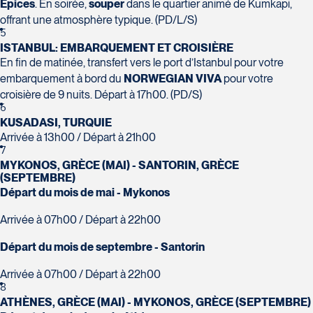
Épices
. En soirée,
souper
dans le quartier animé de Kumkapi,
offrant une atmosphère typique. (PD/L/S)
Voyages Action
5
230 Boulevard Sir-Wilfrid-Laurier
ISTANBUL: EMBARQUEMENT ET CROISIÈRE
Beloeil
En fin de matinée, transfert vers le port d’Istanbul pour votre
Voyages CAA Place de la Cité
J3G 4G7
embarquement à bord du
NORWEGIAN VIVA
pour votre
2600 Boulevard Laurier #133, Place de la
Tél :
450-464-0363 / 1-800-331-0363
croisière de 9 nuits. Départ à 17h00. (PD/S)
Cité
6
Québec
KUSADASI, TURQUIE
G1V 4T3
Arrivée à 13h00 / Départ à 21h00
Tél :
418-653-9200 / 1-844-869-2439
7
MYKONOS, GRÈCE (MAI) - SANTORIN, GRÈCE
(SEPTEMBRE)
Voyages Boislard Poirier
Départ du mois de mai - Mykonos
2840 Boulevard Laframboise
Saint-Hyacinthe
Arrivée à 07h00 / Départ à 22h00
J2S 4Z1
Départ du mois de septembre - Santorin
Voyages CAA Québec
Tél :
450-774-6436 / 1-800-561-2967
500 rue Bouvier - Suite 202
Arrivée à 07h00 / Départ à 22h00
Québec
8
G2J 1E3
ATHÈNES, GRÈCE (MAI) - MYKONOS, GRÈCE (SEPTEMBRE)