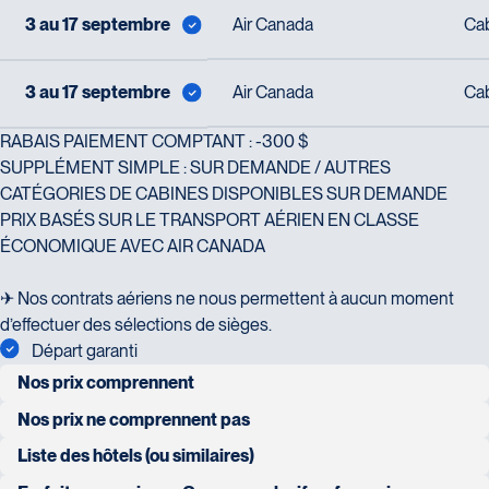
3 au 17 septembre
Air Canada
Cab
3 au 17 septembre
Air Canada
Cab
RABAIS PAIEMENT COMPTANT : -300 $
SUPPLÉMENT SIMPLE : SUR DEMANDE / AUTRES
CATÉGORIES DE CABINES DISPONIBLES SUR DEMANDE
PRIX BASÉS SUR LE TRANSPORT AÉRIEN EN CLASSE
ÉCONOMIQUE AVEC AIR CANADA
✈ Nos contrats aériens ne nous permettent à aucun moment
d’effectuer des sélections de sièges.
Départ garanti
Nos prix comprennent
transport aérien Montréal/Istanbul-Rome/ Montréal avec
Nos prix ne comprennent pas
correspondances
les repas et boissons autres que ceux mentionnés dans le
Liste des hôtels (ou similaires)
programme
ISTANBUL : Hôtel Germir Palas SUP.
hébergement pour 3 nuits à Istanbul incluant le petit déjeuner