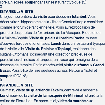
H7T 1C8
Club Voyages Orientation
libre. En soirée,
souper
dans un restaurant typique. (S)
Tél :
450-688-6211 / 1-888-682-8616
1001 Boulevard de Montarville - local 39
3
ISTANBUL : VISITE
Boucherville
Une journée entière de
visite
pour découvrir
Istanbul
. Vous
La Forfaiterie Voyages
Voyages Nouveau-Monde
J4B 6P5
découvrirez l’hippodrome de la ville de Constantinople considéré
5401 Boulevard Des Galeries - Local 104
420 Boulevard Manseau
Tél :
450-655-1855 / 1-866-655-5736
comme le forum de l’ancienne ville. Vous aurez l’occasion de
(porte H)
Joliette
Voyages des Laurentides
prendre des photos de l’extérieure de La Mosquée Bleue et de
SOUMETTRE
Québec
J6E 3E1
939 Boulevard Albiny-Paquette
La Sainte-Sophie.
Visite du palais d’Ibrahim Pacha
, musée
G2K 1N4
Tél :
450-755-5557 / 1-877-751-5557
Mont-Laurier
d’œuvres turques et orientales.
Lunch
dans un restaurant typique
Tél :
418-652-2400 / 1-888-848-1518
J9L 3J1
de la vieille ville.
Visite du Palais de Topkapi
, résidence des
Tél :
819-623-2511 / 1-866-385-2511
sultans Ottomans, possédant une collection précieuse de
Club Voyages Princesse
porcelaines chinoises et turques, un trésor qui témoigne de la
686 rue Principale
richesse de l’empire. En fin d’après-midi,
visite du fameux Grand
Granby
Bazar
. Possibilité de faire quelques achats. Retour à l’hôtel et
Voyages Terre et Monde
J2G 2Y4
souper
. (PD/L/S)
Le Voyagiste de Québec
1460 Chemin Gascon
Tél :
450-372-4444
4
3229 Chemin des Quatre-Bourgeois -
Terrebonne
ISTANBUL : VISITE
Suite 120QuébecG1W 0C1
J6X 2Z5
Ce matin,
visite du quartier de Taksim
, centre-ville moderne.
Tél :
418-977-4080 / 1-877-977-4080
Tél :
450-964-3574
Lunch
suivi de la
visite de la mosquée de Mihrimah
et arrêt à la
colline de Pierre Loti. En après-midi,
visite du marché aux