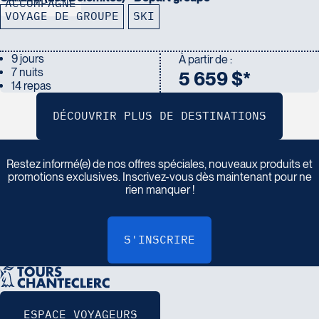
ACCOMPAGNÉ
VOYAGE DE GROUPE
SKI
9 jours
À partir de :
7 nuits
5 659 $*
14 repas
I
n
s
c
r
i
v
e
z
-
v
o
u
s
à
n
o
t
r
e
i
n
f
o
l
e
t
t
r
e
Restez informé(e) de nos offres spéciales, nouveaux produits et
promotions exclusives. Inscrivez-vous dès maintenant pour ne
rien manquer !