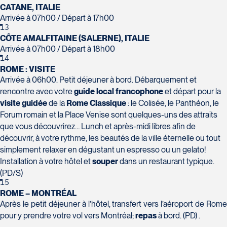
Champlain, bureau 5000
CATANE, ITALIE
Québec
Arrivée à 07h00 / Départ à 17h00
G1V 4K5
13
CÔTE AMALFITAINE (SALERNE), ITALIE
Tél :
418-653-1882 / 1-800-640-1882
Voyages Jean-Pierre
Arrivée à 07h00 / Départ à 18h00
2152 Boulevard Lapinière - Suite 104
14
Brossard
ROME : VISITE
J4W 1L9
Arrivée à 06h00. Petit déjeuner à bord. Débarquement et
Tél :
450-671-6654 / 1-888-461-6654
rencontre avec votre
guide local francophone
et départ pour la
visite guidée
de la
Rome Classique
: le Colisée, le Panthéon, le
Voyages Paradis
Forum romain et la Place Venise sont quelques-uns des attraits
2500 rue Beaurevoir, local 340
que vous découvrirez… Lunch et après-midi libres afin de
Québec
découvrir, à votre rythme, les beautés de la ville éternelle ou tout
G2C 0M4
simplement relaxer en dégustant un espresso ou un gelato!
Tél :
418-659-6650
Voyages Tourbec Lapointe
Installation à votre hôtel et
souper
dans un restaurant typique.
1000 Boulevard Monseigneur Langlois -
(PD/S)
Local 150
15
ROME – MONTRÉAL
Salaberry-de-Valleyfield
Après le petit déjeuner à l’hôtel, transfert vers l’aéroport de Rome
J6S 0J7
pour y prendre votre vol vers Montréal;
repas
à bord. (PD) .
Tél :
450-373-1475