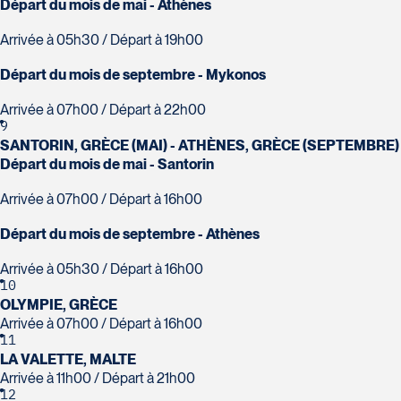
Tél :
418-624-8222 / 1-844-869-2439
Départ du mois de mai - Athènes
Arrivée à 05h30 / Départ à 19h00
Voyages CAA Brossard
8940 Boulevard Leduc - Bureau 20
Départ du mois de septembre - Mykonos
Brossard
Arrivée à 07h00 / Départ à 22h00
J4Y 0G4
9
Voyages Émotions
Tél :
450-465-0620 / 1-844-869-2439
SANTORIN, GRÈCE (MAI) - ATHÈNES, GRÈCE (SEPTEMBRE)
2 rue Pleau
Départ du mois de mai - Santorin
Pont-Rouge
G3H 2G2
Arrivée à 07h00 / Départ à 16h00
Tél :
418-873-4515
Départ du mois de septembre - Athènes
Voyages Granby
Arrivée à 05h30 / Départ à 16h00
157 rue Principale
10
Granby
OLYMPIE, GRÈCE
J2G 2V5
Arrivée à 07h00 / Départ à 16h00
Voyages Laurier du Vallon - Siège
11
Tél :
450-372-3624 / 1-800-361-0447
LA VALETTE, MALTE
social
Arrivée à 11h00 / Départ à 21h00
2700 Boulevard Laurier - Édifice
12