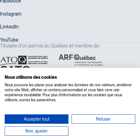
Voyages Plein Soleil
4100 Boulevard de l'Auvergne - Suite
108
Québec
G2C 1T8
Tél :
418-847-1023 / 1-888-686-0049
Voyages Transat St-Bruno
Titulaire d'un permis du Québec et membre de :
117 Boulevard Les Promenades -
Promenades St-Bruno
Saint-Bruno-de-Montarville
J3V 5K2
Tél :
450-441-1220 / 1-833-487-9323
Nous utilisons des cookies
Voyages Thomassin St-Hilaire
Nous pouvons les placer pour analyser les données de nos visiteurs, améliorer
1100 Boulevard de La Chaudière #129
notre site Web, afficher un contenu personnalisé et vous faire vivre une
expérience inoubliable. Pour plus d'informations sur les cookies que nous
Québec
utilisons, ouvrez les paramètres.
G1Y 0A1
Tél :
418-948-8488
Accepter tout
Refuser
Non, ajuster