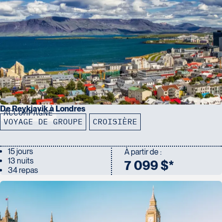
Forfait 10 photos par cabine
100 $ US de crédit à bord par cabine
De Reykjavik à Londres
ACCOMPAGNÉ
VOYAGE DE GROUPE
CROISIÈRE
15 jours
À partir de :
13 nuits
7 099 $*
34 repas