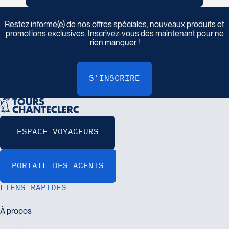
I
n
s
c
r
i
v
e
z
-
v
o
u
s
à
n
o
t
r
e
i
n
f
o
l
e
t
t
r
e
Restez informé(e) de nos offres spéciales, nouveaux produits et
promotions exclusives. Inscrivez-vous dès maintenant pour ne
rien manquer !
LIENS RAPIDES