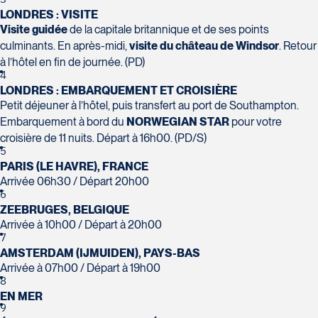
Suite L029
Tél :
450-437-2324
LONDRES : VISITE
Laval
Visite guidée
de la capitale britannique et de ses points
H7T 1C8
Club Voyages Orientation
culminants. En après-midi,
visite du château de Windsor
. Retour
La Forfaiterie Voyages
Tél :
450-688-6211 / 1-888-682-
1001 Boulevard de Montarville - local
à l’hôtel en fin de journée. (PD)
5401 Boulevard Des Galeries - Local
8616
39
4
104 (porte H)
Voyages Nouveau-Monde
Boucherville
LONDRES : EMBARQUEMENT ET CROISIÈRE
SOUMETTRE
Québec
420 Boulevard Manseau
Petit déjeuner à l’hôtel, puis transfert au port de Southampton.
J4B 6P5
Voyages des Laurentides
G2K 1N4
Joliette
Embarquement à bord du
NORWEGIAN STAR
pour votre
Tél :
450-655-1855 / 1-866-655-
939 Boulevard Albiny-Paquette
Tél :
418-652-2400 / 1-888-848-
J6E 3E1
croisière de 11 nuits. Départ à 16h00. (PD/S)
5736
Mont-Laurier
5
1518
Tél :
450-755-5557 / 1-877-751-5557
J9L 3J1
PARIS (LE HAVRE), FRANCE
Tél :
819-623-2511 / 1-866-385-2511
Arrivée 06h30 / Départ 20h00
6
ZEEBRUGES, BELGIQUE
Arrivée à 10h00 / Départ à 20h00
7
Club Voyages Princesse
AMSTERDAM (IJMUIDEN), PAYS-BAS
Le Voyagiste de Québec
Voyages Terre et Monde
686 rue Principale
Arrivée à 07h00 / Départ à 19h00
3229 Chemin des Quatre-
1460 Chemin Gascon
Granby
8
Bourgeois - Suite 120QuébecG1W
Terrebonne
J2G 2Y4
EN MER
0C1
J6X 2Z5
Tél :
450-372-4444
9