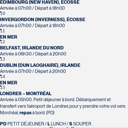
Tél :
418-977-4080 / 1-877-977-
Tél :
450-964-3574
ÉDIMBOURG (NEW HAVEN), ÉCOSSE
Arrivée à 07h00 / Départ à 18h00
4080
10
INVERGORDON (INVERNESS), ÉCOSSE
Arrivée à 07h00 / Départ à 18h00
11
Voyages Action
EN MER
12
230 Boulevard Sir-Wilfrid-Laurier
BELFAST, IRLANDE DU NORD
Voyages CAA Place de la Cité
Beloeil
Arrivée à 06h30 / Départ à 20h00
2600 Boulevard Laurier #133, Place
J3G 4G7
13
de la Cité
Tél :
450-464-0363 / 1-800-331-
DUBLIN (DUN LAOGHAIRE), IRLANDE
Québec
0363
Arrivée à 07h00 / Départ à 20h00
G1V 4T3
14
Tél :
418-653-9200 / 1-844-869-
EN MER
15
2439
LONDRES – MONTRÉAL
Arrivée à 05h00. Petit déjeuner à bord. Débarquement et
transfert vers l’aéroport de Londres pour y prendre votre vol vers
Voyages Boislard Poirier
Montréal;
repas
à bord. (PD)
2840 Boulevard Laframboise
PD
PETIT DÉJEUNER /
L
LUNCH /
S
SOUPER
Saint-Hyacinthe