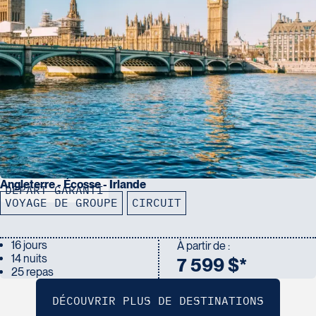
Angleterre - Écosse - Irlande
DÉPART GARANTI
VOYAGE DE GROUPE
CIRCUIT
16 jours
À partir de :
14 nuits
7 599 $*
25 repas