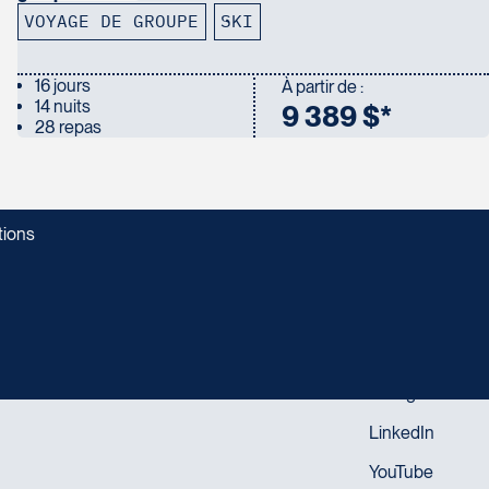
VOYAGE DE GROUPE
SKI
16 jours
À partir de :
14 nuits
9 389 $*
28 repas
tions
SUIVEZ-NOUS