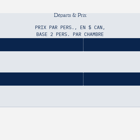
Téléphone
*
D
é
p
a
r
t
s
&
P
r
i
x
Message
*
PRIX PAR PERS., EN $ CAN,
BASE 2 PERS. PAR CHAMBRE
SOUMETTRE
1W 0C1
 / Montréal avec Air Canada