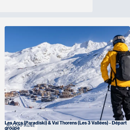
d’autorisation de voyage) qui s’applique aux
irement
remplir un
formulaire en ligne
avant
rendra environ 10 minutes avec des champs
ucation, l’expérience professionnelle et la
oyage en Europe. Seuls les voyageurs de 18 à 70
 mais ceux-ci devront tout de même remplir la
ion de votre passeport selon la première
Les Arcs (Paradiski) & Val Thorens (Les 3 Vallées) - Départ
ACCOMPAGNÉ
groupe