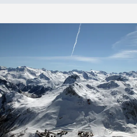
»
T
i
g
n
e
s
Tignes
9 jours
Prix sur
7 nuits
demande
aucun
repas