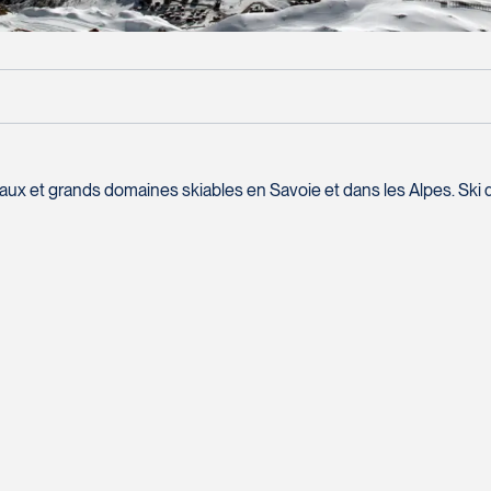
AFFICHER TOUTES LES PHOTOS
Prix sur
9 jours
7 nuits
eaux et grands domaines skiables en Savoie et dans les Alpes. Ski de 
demande
aucun repas
test
Comment vous rejoindre?
Nom complet
*
Courriel
*