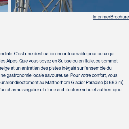
Imprimer
Brochure
ondiale. C’est une destination incontournable pour ceux qui
in des Alpes. Que vous soyez en Suisse ou en Italie, ce sommet
neige et un entretien des pistes inégalé sur l’ensemble du
ne gastronomie locale savoureuse. Pour votre confort, vous
our aller directement au Mattherhorn Glacier Paradise (3 883 m)
d’un charme singulier et d’une architecture riche et authentique.