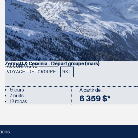
rendra environ 10 minutes avec des champs
ucation, l’expérience professionnelle et la
oyage en Europe. Seuls les voyageurs de 18 à 70
 mais ceux-ci devront tout de même remplir la
ion de votre passeport selon la première
Zermatt & Cervinia - Départ groupe (mars)
ACCOMPAGNÉ
VOYAGE DE GROUPE
SKI
9 jours
À partir de :
7 nuits
6 359 $*
12 repas
tions