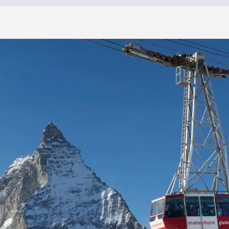
»
Z
e
r
m
a
t
t
&
C
e
r
v
i
n
i
a
-
D
é
p
a
r
t
g
r
o
u
p
e
(
j
a
n
v
i
e
r
)
Zermatt & Cervinia - Départ groupe (janvier)
9 jours
À partir de :
7 nuits
5 659 $*
12 repas