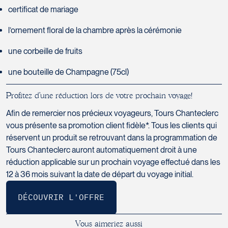
Tél :
418-977-4080 / 1-877-977-
Terrebonne
Tél :
450-372-4444
certificat de mariage
4080
J6X 2Z5
Tél :
450-964-3574
l’ornement floral de la chambre après la cérémonie
une corbeille de fruits
une bouteille de Champagne (75cl)
Voyages Action
Voyages CAA Place de la Cité
230 Boulevard Sir-Wilfrid-Laurier
P
r
o
f
i
t
e
z
d
’
u
n
e
r
é
d
u
c
t
i
o
n
l
o
r
s
d
e
v
o
t
r
e
p
r
o
c
h
a
i
n
v
o
y
a
g
e
!
2600 Boulevard Laurier #133,
Beloeil
Place de la Cité
J3G 4G7
Afin de remercier nos précieux voyageurs, Tours Chanteclerc
Québec
Tél :
450-464-0363 / 1-800-331-
vous présente sa promotion client fidèle*. Tous les clients qui
G1V 4T3
0363
réservent un produit se retrouvant dans la programmation de
Tél :
418-653-9200 / 1-844-869-
Tours Chanteclerc auront automatiquement droit à une
2439
réduction applicable sur un prochain voyage effectué dans les
12 à 36 mois suivant la date de départ du voyage initial.
Voyages Boislard Poirier
2840 Boulevard Laframboise
V
o
u
s
a
i
m
e
r
i
e
z
a
u
s
s
i