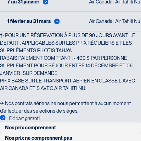
Tél :
418-624-8222 / 1-844-869-2439
7 au 31 janvier
Air Canada | Air Tahiti Nu
Voyages CAA Brossard
1 février au 31 mars
Air Canada | Air Tahiti Nu
8940 Boulevard Leduc - Bureau 20
Brossard
† : POUR UNE RÉSERVATION À PLUS DE 90 JOURS AVANT LE
J4Y 0G4
DÉPART : APPLICABLES SUR LES PRIX RÉGULIERS ET LES
Voyages Émotions
Tél :
450-465-0620 / 1-844-869-2439
SUPPLÉMENTS PILOTIS TAHA'A
2 rue Pleau
RABAIS PAIEMENT COMPTANT : - 400 $ PAR PERSONNE
Pont-Rouge
SUPPLÉMENT POUR SÉJOUR ENTRE 14 DÉCEMBRE ET 06
G3H 2G2
JANVIER : SUR DEMANDE
Tél :
418-873-4515
PRIX BASÉ SUR LE TRANSPORT AÉRIEN EN CLASSE L AVEC
AIR CANADA ET S AVEC AIR TAHITI NUI
Voyages Granby
157 rue Principale
✈ Nos contrats aériens ne nous permettent à aucun moment
Granby
d’effectuer des sélections de sièges.
J2G 2V5
Départ garanti
Voyages Laurier du Vallon - Siège
Tél :
450-372-3624 / 1-800-361-0447
social
Nos prix comprennent
2700 Boulevard Laurier - Édifice
vols internationaux entre Montréal et Papeete en classe
Nos prix ne comprennent pas