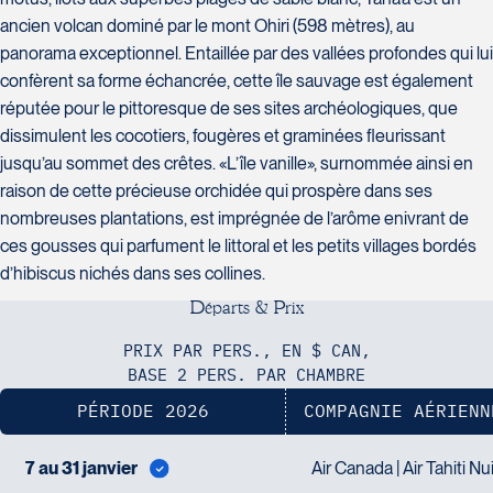
H7T 1C8
Club Voyages Orientation
ancien volcan dominé par le mont Ohiri (598 mètres), au
Tél :
450-688-6211 / 1-888-682-8616
1001 Boulevard de Montarville - local 39
panorama exceptionnel. Entaillée par des vallées profondes qui lui
Boucherville
La Forfaiterie Voyages
confèrent sa forme échancrée, cette île sauvage est également
Voyages Nouveau-Monde
J4B 6P5
5401 Boulevard Des Galeries - Local 104
420 Boulevard Manseau
réputée pour le pittoresque de ses sites archéologiques, que
Tél :
450-655-1855 / 1-866-655-5736
Voyages des Laurentides
(porte H)
Joliette
dissimulent les cocotiers, fougères et graminées fleurissant
939 Boulevard Albiny-Paquette
SOUMETTR
Québec
J6E 3E1
jusqu’au sommet des crêtes. «L’île vanille», surnommée ainsi en
Mont-Laurier
G2K 1N4
Tél :
450-755-5557 / 1-877-751-5557
raison de cette précieuse orchidée qui prospère dans ses
J9L 3J1
Tél :
418-652-2400 / 1-888-848-1518
nombreuses plantations, est imprégnée de l’arôme enivrant de
Tél :
819-623-2511 / 1-866-385-2511
ces gousses qui parfument le littoral et les petits villages bordés
Club Voyages Princesse
d’hibiscus nichés dans ses collines.
686 rue Principale
D
é
p
a
r
t
s
&
P
r
i
x
Granby
Voyages Terre et Monde
J2G 2Y4
PRIX PAR PERS., EN $ CAN,
Le Voyagiste de Québec
1460 Chemin Gascon
Tél :
450-372-4444
BASE 2 PERS. PAR CHAMBRE
3229 Chemin des Quatre-Bourgeois -
Terrebonne
PÉRIODE 2026
COMPAGNIE AÉRIENN
Suite 120QuébecG1W 0C1
J6X 2Z5
Tél :
418-977-4080 / 1-877-977-4080
Tél :
450-964-3574
7 au 31 janvier
Air Canada | Air Tahiti Nu