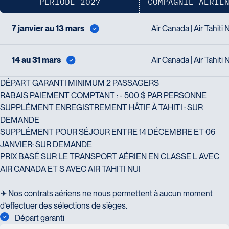
Voyages CAA Québec
PÉRIODE 2027
COMPAGNIE AÉRIE
J2S 4Z1
500 rue Bouvier - Suite 202
Tél :
450-774-6436 / 1-800-561-
Québec
7 janvier au 13 mars
Air Canada | Air Tahiti 
2967
G2J 1E3
Tél :
418-624-8222 / 1-844-869-
14 au 31 mars
Air Canada | Air Tahiti 
2439
DÉPART GARANTI MINIMUM 2 PASSAGERS
RABAIS PAIEMENT COMPTANT : - 500 $ PAR PERSONNE
Voyages CAA Brossard
SUPPLÉMENT ENREGISTREMENT HÂTIF À TAHITI : SUR
8940 Boulevard Leduc - Bureau 20
DEMANDE
Brossard
SUPPLÉMENT POUR SÉJOUR ENTRE 14 DÉCEMBRE ET 06
Voyages Émotions
J4Y 0G4
JANVIER: SUR DEMANDE
2 rue Pleau
Tél :
450-465-0620 / 1-844-869-
PRIX BASÉ SUR LE TRANSPORT AÉRIEN EN CLASSE L AVEC
Pont-Rouge
2439
AIR CANADA ET S AVEC AIR TAHITI NUI
G3H 2G2
Tél :
418-873-4515
✈ Nos contrats aériens ne nous permettent à aucun moment
d’effectuer des sélections de sièges.
Départ garanti