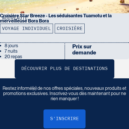
Croisière Star Breeze - Les séduisantes Tuamotu et la
NOUVEAUTÉ
merveilleuse Bora Bora
VOYAGE INDIVIDUEL
CROISIÈRE
8 jours
Prix sur
7 nuits
demande
20 repas
I
n
s
c
r
i
v
e
z
-
v
o
u
s
à
n
o
t
r
e
i
n
f
o
l
e
t
t
r
e
Restez informé(e) de nos offres spéciales, nouveaux produits et
promotions exclusives. Inscrivez-vous dès maintenant pour ne
rien manquer !