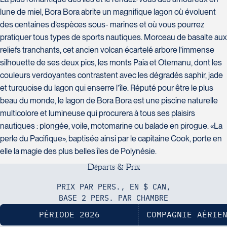
Suite L029
Tél :
450-437-2324
lune de miel, Bora Bora abrite un magnifique lagon où évoluent
Laval
des centaines d’espèces sous- marines et où vous pourrez
H7T 1C8
Club Voyages Orientation
La Forfaiterie Voyages
Tél :
450-688-6211 / 1-888-682-
pratiquer tous types de sports nautiques. Morceau de basalte aux
1001 Boulevard de Montarville - local
5401 Boulevard Des Galeries - Local
8616
reliefs tranchants, cet ancien volcan écartelé arbore l’immense
39
104 (porte H)
Voyages Nouveau-Monde
silhouette de ses deux pics, les monts Paia et Otemanu, dont les
Boucherville
SOUMETTRE
Québec
420 Boulevard Manseau
couleurs verdoyantes contrastent avec les dégradés saphir, jade
J4B 6P5
Voyages des Laurentides
G2K 1N4
Joliette
et turquoise du lagon qui enserre l’île. Réputé pour être le plus
Tél :
450-655-1855 / 1-866-655-
939 Boulevard Albiny-Paquette
Tél :
418-652-2400 / 1-888-848-
J6E 3E1
5736
beau du monde, le lagon de Bora Bora est une piscine naturelle
Mont-Laurier
1518
Tél :
450-755-5557 / 1-877-751-5557
multicolore et lumineuse qui procurera à tous ses plaisirs
J9L 3J1
nautiques : plongée, voile, motomarine ou balade en pirogue. «La
Tél :
819-623-2511 / 1-866-385-2511
perle du Pacifique», baptisée ainsi par le capitaine Cook, porte en
elle la magie des plus belles îles de Polynésie.
D
é
p
a
r
t
s
&
P
r
i
x
Club Voyages Princesse
Le Voyagiste de Québec
Voyages Terre et Monde
686 rue Principale
PRIX PAR PERS., EN $ CAN,
3229 Chemin des Quatre-
1460 Chemin Gascon
Granby
BASE 2 PERS. PAR CHAMBRE
Bourgeois - Suite 120QuébecG1W
Terrebonne
J2G 2Y4
PÉRIODE 2026
COMPAGNIE AÉRIE
0C1
J6X 2Z5
Tél :
450-372-4444