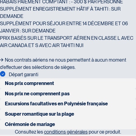
2700 Boulevard Laurier - Édifice
RABAIS PAIEMENT COMPTANT : - 300 $ PAR PERSONNE
J2G 2V5
Champlain, bureau 5000
SUPPLÉMENT ENREGISTREMENT HÂTIF À TAHITI : SUR
Tél :
450-372-3624 / 1-800-361-0447
Québec
DEMANDE
G1V 4K5
SUPPLÉMENT POUR SÉJOUR ENTRE 14 DÉCEMBRE ET 06
Tél :
418-653-1882 / 1-800-640-1882
JANVIER : SUR DEMANDE
PRIX BASÉS SUR LE TRANSPORT AÉRIEN EN CLASSE L AVEC
AIR CANADA ET S AVEC AIR TAHITI NUI
Voyages Jean-Pierre
2152 Boulevard Lapinière - Suite 104
✈ Nos contrats aériens ne nous permettent à aucun moment
Brossard
d’effectuer des sélections de sièges.
Voyages Paradis
J4W 1L9
Départ garanti
2500 rue Beaurevoir, local 340
Tél :
450-671-6654 / 1-888-461-6654
Nos prix comprennent
Québec
vols internationaux entre Montréal et Papeete en classe
Nos prix ne comprennent pas
G2C 0M4
économique avec Air Canada et Air Tahiti Nui
Tél :
418-659-6650
repas et boissons non mentionnés
Excursions facultatives en Polynésie française
Prolongez la magie de votre séjour en Polynésie française grâce à
3 nuits à Tahiti au Tahiti Pearl Beach Resort en chambre vue
Souper romantique sur la plage
excursions facultatives
nos excursions facultatives à Tahiti, Moorea, Bora Bora, Taha’a,
océan
Cérémonie de mariage
Voyages Tourbec Lapointe
Raiatea et Huahine.
pourboires aux guides, chauffeurs et personnel hôtelier
1000 Boulevard Monseigneur
Consultez les
conditions générales
pour ce produit.
Le Bora Bora by Pearl : Souper romantique Moemoea sur la
3 nuits à Bora Bora au Le Bora Bora by Pearl Resorts en villa