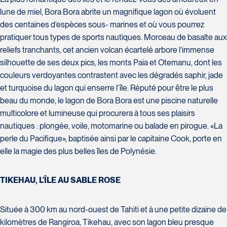
Laval
Tél :
450-437-2324
lune de miel, Bora Bora abrite un magnifique lagon où évoluent
H7T 1C8
Club Voyages Orientation
des centaines d’espèces sous- marines et où vous pourrez
Tél :
450-688-6211 / 1-888-682-8616
1001 Boulevard de Montarville - local
La Forfaiterie Voyages
pratiquer tous types de sports nautiques. Morceau de basalte aux
39
5401 Boulevard Des Galeries - Local
Voyages Nouveau-Monde
reliefs tranchants, cet ancien volcan écartelé arbore l’immense
Boucherville
104 (porte H)
420 Boulevard Manseau
silhouette de ses deux pics, les monts Paia et Otemanu, dont les
J4B 6P5
SOUMETTRE
Québec
Joliette
couleurs verdoyantes contrastent avec les dégradés saphir, jade
Tél :
450-655-1855 / 1-866-655-5736
Voyages des Laurentides
G2K 1N4
J6E 3E1
et turquoise du lagon qui enserre l’île. Réputé pour être le plus
939 Boulevard Albiny-Paquette
Tél :
418-652-2400 / 1-888-848-1518
Tél :
450-755-5557 / 1-877-751-5557
beau du monde, le lagon de Bora Bora est une piscine naturelle
Mont-Laurier
multicolore et lumineuse qui procurera à tous ses plaisirs
J9L 3J1
nautiques : plongée, voile, motomarine ou balade en pirogue. «La
Tél :
819-623-2511 / 1-866-385-2511
perle du Pacifique», baptisée ainsi par le capitaine Cook, porte en
Club Voyages Princesse
elle la magie des plus belles îles de Polynésie.
686 rue Principale
Le Voyagiste de Québec
Voyages Terre et Monde
Granby
TIKEHAU, L'ÎLE AU SABLE ROSE
3229 Chemin des Quatre-Bourgeois
1460 Chemin Gascon
J2G 2Y4
- Suite 120QuébecG1W 0C1
Terrebonne
Tél :
450-372-4444
Tél :
418-977-4080 / 1-877-977-4080
J6X 2Z5
Située à 300 km au nord-ouest de Tahiti et à une petite dizaine de
Tél :
450-964-3574
kilomètres de Rangiroa, Tikehau, avec son lagon bleu presque