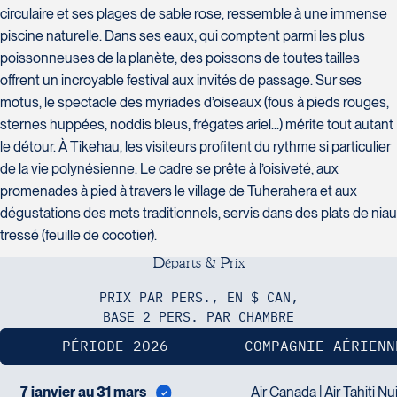
circulaire et ses plages de sable rose, ressemble à une immense
piscine naturelle. Dans ses eaux, qui comptent parmi les plus
poissonneuses de la planète, des poissons de toutes tailles
Voyages Action
offrent un incroyable festival aux invités de passage. Sur ses
Voyages CAA Place de la Cité
230 Boulevard Sir-Wilfrid-Laurier
motus, le spectacle des myriades d’oiseaux (fous à pieds rouges,
2600 Boulevard Laurier #133, Place
Beloeil
sternes huppées, noddis bleus, frégates ariel...) mérite tout autant
de la Cité
J3G 4G7
le détour. À Tikehau, les visiteurs profitent du rythme si particulier
Québec
Tél :
450-464-0363 / 1-800-331-
de la vie polynésienne. Le cadre se prête à l’oisiveté, aux
G1V 4T3
0363
promenades à pied à travers le village de Tuherahera et aux
Tél :
418-653-9200 / 1-844-869-
dégustations des mets traditionnels, servis dans des plats de niau
2439
tressé (feuille de cocotier).
D
é
p
a
r
t
s
&
P
r
i
x
Voyages Boislard Poirier
PRIX PAR PERS., EN $ CAN,
BASE 2 PERS. PAR CHAMBRE
2840 Boulevard Laframboise
Voyages CAA Québec
Saint-Hyacinthe
PÉRIODE 2026
COMPAGNIE AÉRIENN
500 rue Bouvier - Suite 202
J2S 4Z1
Québec
Tél :
450-774-6436 / 1-800-561-2967
7 janvier au 31 mars
Air Canada | Air Tahiti Nu