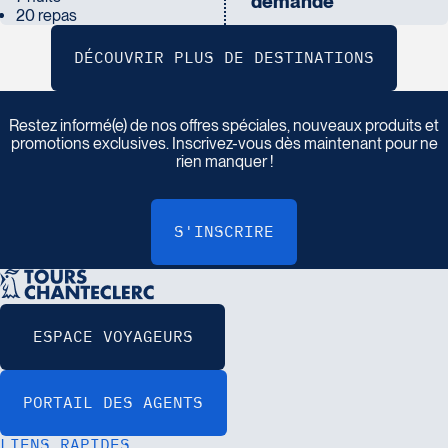
demande
20 repas
I
n
s
c
r
i
v
e
z
-
v
o
u
s
à
n
o
t
r
e
i
n
f
o
l
e
t
t
r
e
Restez informé(e) de nos offres spéciales, nouveaux produits et
promotions exclusives. Inscrivez-vous dès maintenant pour ne
rien manquer !
LIENS RAPIDES