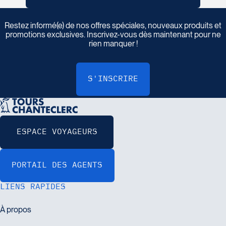
I
n
s
c
r
i
v
e
z
-
v
o
u
s
à
n
o
t
r
e
i
n
f
o
l
e
t
t
r
e
Restez informé(e) de nos offres spéciales, nouveaux produits et
promotions exclusives. Inscrivez-vous dès maintenant pour ne
rien manquer !
LIENS RAPIDES