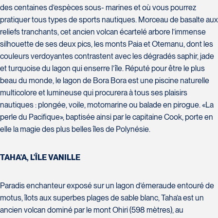
Tél :
418-977-4080 / 1-877-977-
1460 Chemin Gascon
Tél :
450-372-4444
des centaines d’espèces sous- marines et où vous pourrez
4080
Terrebonne
pratiquer tous types de sports nautiques. Morceau de basalte aux
J6X 2Z5
reliefs tranchants, cet ancien volcan écartelé arbore l’immense
Tél :
450-964-3574
silhouette de ses deux pics, les monts Paia et Otemanu, dont les
couleurs verdoyantes contrastent avec les dégradés saphir, jade
et turquoise du lagon qui enserre l’île. Réputé pour être le plus
Voyages Action
beau du monde, le lagon de Bora Bora est une piscine naturelle
Voyages CAA Place de la Cité
230 Boulevard Sir-Wilfrid-Laurier
multicolore et lumineuse qui procurera à tous ses plaisirs
2600 Boulevard Laurier #133,
Beloeil
nautiques : plongée, voile, motomarine ou balade en pirogue. «La
Place de la Cité
J3G 4G7
perle du Pacifique», baptisée ainsi par le capitaine Cook, porte en
Québec
Tél :
450-464-0363 / 1-800-331-
G1V 4T3
elle la magie des plus belles îles de Polynésie.
0363
Tél :
418-653-9200 / 1-844-869-
2439
TAHA'A, L'ÎLE VANILLE
Paradis enchanteur exposé sur un lagon d’émeraude entouré de
motus, îlots aux superbes plages de sable blanc, Taha’a est un
Voyages Boislard Poirier
ancien volcan dominé par le mont Ohiri (598 mètres), au
2840 Boulevard Laframboise