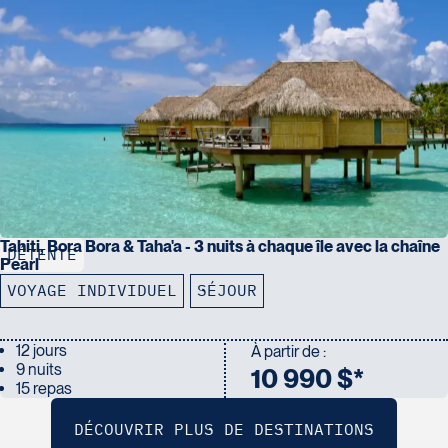
Tahiti, Bora Bora & Taha'a - 3 nuits à chaque île avec la chaîne
DÉTENTE
Pearl
VOYAGE INDIVIDUEL
SÉJOUR
12 jours
À partir de :
9 nuits
10 990 $*
15 repas