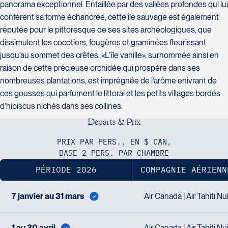
Voyages CAA Québec
panorama exceptionnel. Entaillée par des vallées profondes qui lui
Saint-Hyacinthe
500 rue Bouvier - Suite 202
confèrent sa forme échancrée, cette île sauvage est également
J2S 4Z1
Québec
Tél :
450-774-6436 / 1-800-561-
réputée pour le pittoresque de ses sites archéologiques, que
G2J 1E3
2967
dissimulent les cocotiers, fougères et graminées fleurissant
Tél :
418-624-8222 / 1-844-869-
jusqu’au sommet des crêtes. «L’île vanille», surnommée ainsi en
2439
raison de cette précieuse orchidée qui prospère dans ses
nombreuses plantations, est imprégnée de l’arôme enivrant de
ces gousses qui parfument le littoral et les petits villages bordés
d’hibiscus nichés dans ses collines.
Voyages CAA Brossard
D
é
p
a
r
t
s
&
P
r
i
x
8940 Boulevard Leduc - Bureau
Voyages Émotions
20
PRIX PAR PERS., EN $ CAN,
2 rue Pleau
Brossard
BASE 2 PERS. PAR CHAMBRE
Pont-Rouge
J4Y 0G4
PÉRIODE 2026
COMPAGNIE AÉRIENN
G3H 2G2
Tél :
450-465-0620 / 1-844-869-
Tél :
418-873-4515
2439
7 janvier au 31 mars
Air Canada | Air Tahiti Nu
1 au 30 avril
Air Canada | Air Tahiti Nu