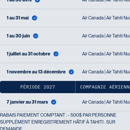
Voyages Laurier du Vallon -
Voyages Granby
1 au 31 mai
Air Canada | Air Tahiti Nu
Siège social
157 rue Principale
2700 Boulevard Laurier - Édifice
Granby
1 au 30 juin
Air Canada | Air Tahiti Nu
Champlain, bureau 5000
J2G 2V5
Québec
Tél :
450-372-3624 / 1-800-361-
G1V 4K5
0447
1 juillet au 31 octobre
Air Canada | Air Tahiti Nu
Tél :
418-653-1882 / 1-800-640-
1882
1 novembre au 13 décembre
Air Canada | Air Tahiti Nu
PÉRIODE 2027
COMPAGNIE AÉRIENN
Voyages Jean-Pierre
2152 Boulevard Lapinière - Suite
7 janvier au 31 mars
Air Canada | Air Tahiti Nu
Voyages Paradis
104
2500 rue Beaurevoir, local 340
Brossard
RABAIS PAIEMENT COMPTANT : - 500$ PAR PERSONNE
Québec
J4W 1L9
SUPPLÉMENT ENREGISTREMENT HÂTIF À TAHITI : SUR
G2C 0M4
Tél :
450-671-6654 / 1-888-461-
DEMANDE