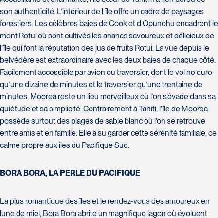
Suite L029
Tél :
450-582-4727 / 1-866-755-
Tél :
418-543-0277
J7E 0C2
son authenticité. L’intérieur de l’île offre un cadre de paysages
Laval
5256
Tél :
450-437-2324
forestiers. Les célèbres baies de Cook et d’Opunohu encadrent le
H7T 1C8
La Forfaiterie Voyages
Tél :
450-688-6211 / 1-888-682-
mont Rotui où sont cultivés les ananas savoureux et délicieux de
Club Voyages Orientation
5401 Boulevard Des Galeries -
8616
l’île qui font la réputation des jus de fruits Rotui. La vue depuis le
1001 Boulevard de Montarville -
Local 104 (porte H)
belvédère est extraordinaire avec les deux baies de chaque côté.
local 39
SOUMETTRE
Québec
Facilement accessible par avion ou traversier, dont le vol ne dure
Boucherville
G2K 1N4
Voyages Nouveau-Monde
qu’une dizaine de minutes et le traversier qu’une trentaine de
J4B 6P5
Voyages des Laurentides
Tél :
418-652-2400 / 1-888-848-
420 Boulevard Manseau
Tél :
450-655-1855 / 1-866-655-
minutes, Moorea reste un lieu merveilleux où l’on s’évade dans sa
939 Boulevard Albiny-Paquette
1518
Joliette
5736
quiétude et sa simplicité. Contrairement à Tahiti, l’île de Moorea
Mont-Laurier
J6E 3E1
possède surtout des plages de sable blanc où l’on se retrouve
J9L 3J1
Tél :
450-755-5557 / 1-877-751-
entre amis et en famille. Elle a su garder cette sérénité familiale, ce
Tél :
819-623-2511 / 1-866-385-
5557
calme propre aux îles du Pacifique Sud.
2511
BORA BORA, LA PERLE DU PACIFIQUE
Le Voyagiste de Québec
Club Voyages Princesse
3229 Chemin des Quatre-
686 rue Principale
Bourgeois - Suite
Granby
La plus romantique des îles et le rendez-vous des amoureux en
120QuébecG1W 0C1
Voyages Terre et Monde
J2G 2Y4
lune de miel, Bora Bora abrite un magnifique lagon où évoluent