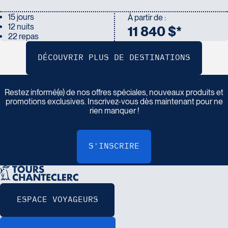
15 jours
À partir de :
12 nuits
11 840 $*
22 repas
I
n
s
c
r
i
v
e
z
-
v
o
u
s
à
n
o
t
r
e
i
n
f
o
l
e
t
t
r
e
Restez informé(e) de nos offres spéciales, nouveaux produits et
promotions exclusives. Inscrivez-vous dès maintenant pour ne
rien manquer !