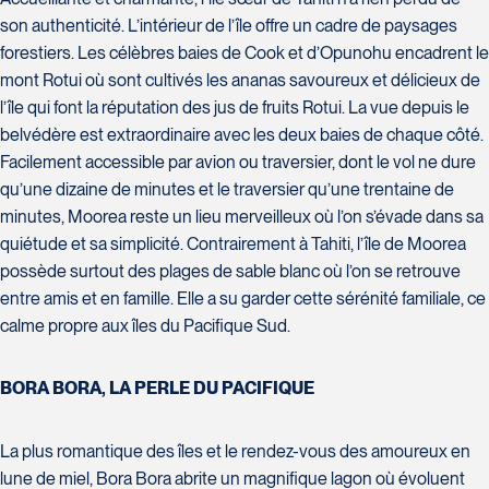
Suite L029
Tél :
418-543-0277
J7E 0C2
son authenticité. L’intérieur de l’île offre un cadre de paysages
Laval
Tél :
450-437-2324
forestiers. Les célèbres baies de Cook et d’Opunohu encadrent le
H7T 1C8
Club Voyages Orientation
La Forfaiterie Voyages
Tél :
450-688-6211 / 1-888-682-
mont Rotui où sont cultivés les ananas savoureux et délicieux de
1001 Boulevard de Montarville -
5401 Boulevard Des Galeries -
8616
l’île qui font la réputation des jus de fruits Rotui. La vue depuis le
local 39
Local 104 (porte H)
Voyages Nouveau-Monde
belvédère est extraordinaire avec les deux baies de chaque côté.
Boucherville
SOUMETTRE
Québec
420 Boulevard Manseau
Facilement accessible par avion ou traversier, dont le vol ne dure
J4B 6P5
G2K 1N4
Joliette
qu’une dizaine de minutes et le traversier qu’une trentaine de
Tél :
450-655-1855 / 1-866-655-
Voyages des Laurentides
Tél :
418-652-2400 / 1-888-848-
J6E 3E1
5736
minutes, Moorea reste un lieu merveilleux où l’on s’évade dans sa
939 Boulevard Albiny-Paquette
1518
Tél :
450-755-5557 / 1-877-751-
quiétude et sa simplicité. Contrairement à Tahiti, l’île de Moorea
Mont-Laurier
5557
possède surtout des plages de sable blanc où l’on se retrouve
J9L 3J1
entre amis et en famille. Elle a su garder cette sérénité familiale, ce
Tél :
819-623-2511 / 1-866-385-
calme propre aux îles du Pacifique Sud.
2511
Club Voyages Princesse
BORA BORA, LA PERLE DU PACIFIQUE
Le Voyagiste de Québec
686 rue Principale
3229 Chemin des Quatre-
Voyages Terre et Monde
Granby
Bourgeois - Suite 120QuébecG1W
1460 Chemin Gascon
J2G 2Y4
La plus romantique des îles et le rendez-vous des amoureux en
0C1
Terrebonne
Tél :
450-372-4444
lune de miel, Bora Bora abrite un magnifique lagon où évoluent