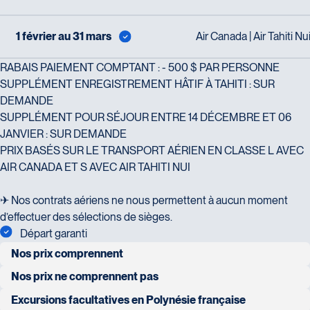
Tél :
418-659-6650
1 février au 31 mars
Air Canada | Air Tahiti Nu
RABAIS PAIEMENT COMPTANT : - 500 $ PAR PERSONNE
SUPPLÉMENT ENREGISTREMENT HÂTIF À TAHITI : SUR
Voyages Tourbec Lapointe
DEMANDE
Voyages Plein Soleil
1000 Boulevard Monseigneur
SUPPLÉMENT POUR SÉJOUR ENTRE 14 DÉCEMBRE ET 06
4100 Boulevard de l'Auvergne -
Langlois - Local 150
JANVIER : SUR DEMANDE
Suite 108
Salaberry-de-Valleyfield
PRIX BASÉS SUR LE TRANSPORT AÉRIEN EN CLASSE L AVEC
Québec
J6S 0J7
AIR CANADA ET S AVEC AIR TAHITI NUI
G2C 1T8
Tél :
450-373-1475
Tél :
418-847-1023 / 1-888-686-
✈ Nos contrats aériens ne nous permettent à aucun moment
0049
d’effectuer des sélections de sièges.
Départ garanti
Nos prix comprennent
Voyages Transat St-Bruno
vols internationaux entre Montréal et Papeete en classe
Nos prix ne comprennent pas
117 Boulevard Les Promenades -
économique avec Air Canada et Air Tahiti Nui
repas et boissons non mentionnés
Voyages Thomassin St-Hilaire
Excursions facultatives en Polynésie française
Promenades St-Bruno