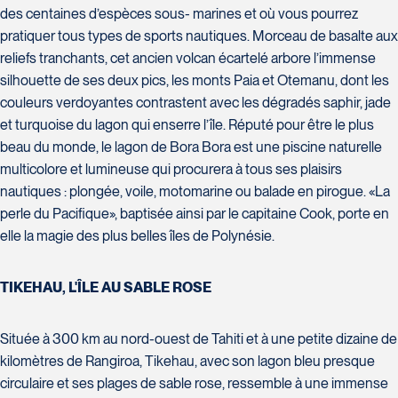
Tél :
418-977-4080 / 1-877-977-
J6X 2Z5
des centaines d’espèces sous- marines et où vous pourrez
4080
Tél :
450-964-3574
pratiquer tous types de sports nautiques. Morceau de basalte aux
reliefs tranchants, cet ancien volcan écartelé arbore l’immense
silhouette de ses deux pics, les monts Paia et Otemanu, dont les
couleurs verdoyantes contrastent avec les dégradés saphir, jade
Voyages Action
et turquoise du lagon qui enserre l’île. Réputé pour être le plus
230 Boulevard Sir-Wilfrid-Laurier
beau du monde, le lagon de Bora Bora est une piscine naturelle
Voyages CAA Place de la Cité
Beloeil
multicolore et lumineuse qui procurera à tous ses plaisirs
2600 Boulevard Laurier #133,
J3G 4G7
nautiques : plongée, voile, motomarine ou balade en pirogue. «La
Place de la Cité
Tél :
450-464-0363 / 1-800-331-
perle du Pacifique», baptisée ainsi par le capitaine Cook, porte en
Québec
0363
G1V 4T3
elle la magie des plus belles îles de Polynésie.
Tél :
418-653-9200 / 1-844-869-
2439
TIKEHAU, L'ÎLE AU SABLE ROSE
Située à 300 km au nord-ouest de Tahiti et à une petite dizaine de
Voyages Boislard Poirier
kilomètres de Rangiroa, Tikehau, avec son lagon bleu presque
2840 Boulevard Laframboise
circulaire et ses plages de sable rose, ressemble à une immense
Saint-Hyacinthe