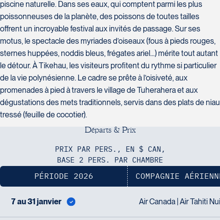
Voyages CAA Québec
piscine naturelle. Dans ses eaux, qui comptent parmi les plus
J2S 4Z1
500 rue Bouvier - Suite 202
poissonneuses de la planète, des poissons de toutes tailles
Tél :
450-774-6436 / 1-800-561-
Québec
2967
offrent un incroyable festival aux invités de passage. Sur ses
G2J 1E3
motus, le spectacle des myriades d’oiseaux (fous à pieds rouges,
Tél :
418-624-8222 / 1-844-869-
sternes huppées, noddis bleus, frégates ariel...) mérite tout autant
2439
le détour. À Tikehau, les visiteurs profitent du rythme si particulier
de la vie polynésienne. Le cadre se prête à l’oisiveté, aux
promenades à pied à travers le village de Tuherahera et aux
Voyages CAA Brossard
dégustations des mets traditionnels, servis dans des plats de niau
8940 Boulevard Leduc - Bureau
tressé (feuille de cocotier).
20
D
é
p
a
r
t
s
&
P
r
i
x
Voyages Émotions
Brossard
2 rue Pleau
J4Y 0G4
PRIX PAR PERS., EN $ CAN,
Pont-Rouge
Tél :
450-465-0620 / 1-844-869-
BASE 2 PERS. PAR CHAMBRE
G3H 2G2
2439
PÉRIODE 2026
COMPAGNIE AÉRIENN
Tél :
418-873-4515
7 au 31 janvier
Air Canada | Air Tahiti Nu