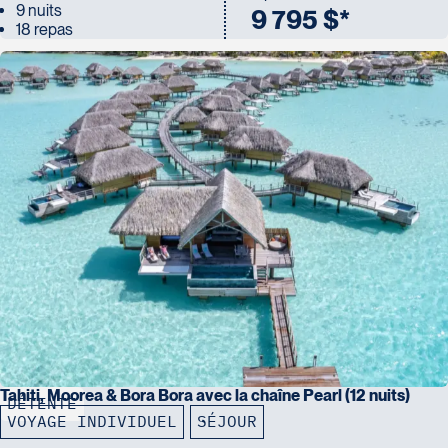
9 nuits
9 795 $*
18 repas
Tahiti, Moorea & Bora Bora avec la chaîne Pearl (12 nuits)
DÉTENTE
VOYAGE INDIVIDUEL
SÉJOUR