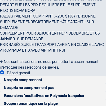
G2J 1E3
DÉPART SUR LES PRIX RÉGULIERS ET LE SUPPLÉMENT
Tél :
418-624-8222 / 1-844-869-2439
PILOTIS BORA BORA
RABAIS PAIEMENT COMPTANT : - 200 $ PAR PERSONNE
SUPPLÉMENT ENREGISTREMENT HÂTIF À TAHITI : SUR
DEMANDE
Voyages CAA Brossard
SUPPLÉMENT POUR SÉJOUR ENTRE 14 DÉCEMBRE ET 06
8940 Boulevard Leduc - Bureau 20
JANVIER : SUR DEMANDE
Voyages Émotions
Brossard
PRIX BASÉS SUR LE TRANSPORT AÉRIEN EN CLASSE L AVEC
2 rue Pleau
J4Y 0G4
AIR CANADA ET S AVEC AIR TAHITI NUI
Pont-Rouge
Tél :
450-465-0620 / 1-844-869-
G3H 2G2
2439
✈ Nos contrats aériens ne nous permettent à aucun moment
Tél :
418-873-4515
d’effectuer des sélections de sièges.
Départ garanti
Nos prix comprennent
vols internationaux entre Montréal et Papeete en classe
Nos prix ne comprennent pas
Voyages Granby
économique avec Air Canada et Air Tahiti Nui
repas et boissons non mentionnés
Excursions facultatives en Polynésie française
Voyages Laurier du Vallon - Siège
157 rue Principale
social
Prolongez la magie de votre séjour en Polynésie française grâce à
Granby
3 nuits à Tahiti au Maitai Express en chambre standard
Souper romantique sur la plage
excursions facultatives