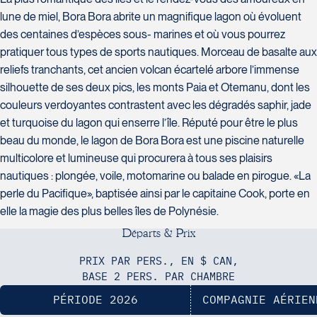
Laval
Tél :
450-437-2324
lune de miel, Bora Bora abrite un magnifique lagon où évoluent
H7T 1C8
Club Voyages Orientation
des centaines d’espèces sous- marines et où vous pourrez
Tél :
450-688-6211 / 1-888-682-8616
1001 Boulevard de Montarville - local
La Forfaiterie Voyages
pratiquer tous types de sports nautiques. Morceau de basalte aux
39
5401 Boulevard Des Galeries - Local
Voyages Nouveau-Monde
reliefs tranchants, cet ancien volcan écartelé arbore l’immense
Boucherville
104 (porte H)
420 Boulevard Manseau
silhouette de ses deux pics, les monts Paia et Otemanu, dont les
J4B 6P5
SOUMETTRE
Québec
Joliette
couleurs verdoyantes contrastent avec les dégradés saphir, jade
Tél :
450-655-1855 / 1-866-655-5736
Voyages des Laurentides
G2K 1N4
J6E 3E1
et turquoise du lagon qui enserre l’île. Réputé pour être le plus
939 Boulevard Albiny-Paquette
Tél :
418-652-2400 / 1-888-848-1518
Tél :
450-755-5557 / 1-877-751-5557
beau du monde, le lagon de Bora Bora est une piscine naturelle
Mont-Laurier
multicolore et lumineuse qui procurera à tous ses plaisirs
J9L 3J1
nautiques : plongée, voile, motomarine ou balade en pirogue. «La
Tél :
819-623-2511 / 1-866-385-2511
perle du Pacifique», baptisée ainsi par le capitaine Cook, porte en
Club Voyages Princesse
elle la magie des plus belles îles de Polynésie.
686 rue Principale
D
é
p
a
r
t
s
&
P
r
i
x
Le Voyagiste de Québec
Voyages Terre et Monde
Granby
3229 Chemin des Quatre-Bourgeois
1460 Chemin Gascon
J2G 2Y4
PRIX PAR PERS., EN $ CAN,
- Suite 120QuébecG1W 0C1
Terrebonne
Tél :
450-372-4444
BASE 2 PERS. PAR CHAMBRE
Tél :
418-977-4080 / 1-877-977-4080
J6X 2Z5
PÉRIODE 2026
COMPAGNIE AÉRIEN
Tél :
450-964-3574