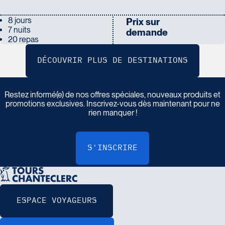
8 jours
Prix sur
7 nuits
demande
20 repas
I
n
s
c
r
i
v
e
z
-
v
o
u
s
à
n
o
t
r
e
i
n
f
o
l
e
t
t
r
e
Restez informé(e) de nos offres spéciales, nouveaux produits et
promotions exclusives. Inscrivez-vous dès maintenant pour ne
rien manquer !