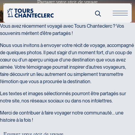
P
a
r
t
a
g
e
z
v
o
t
r
e
r
é
c
i
t
d
e
v
o
y
a
g
e
Nom complet
*
Espace voyageur
Chaque voyage est une histoire unique !
Courriel
*
Vous avez récemment voyagé avec Tours Chanteclerc ? Vos
souvenirs méritent d'être partagés !
Numéro de téléphone
Nous vous invitons à envoyer votre récit de voyage, accompagné
Message
*
de quelques photos. Il peut s’agir d’un moment fort, d’un coup de
cœur ou d’un aperçu unique d’une destination que vous avez
aimée. Votre témoignage pourrait inspirer d’autres voyageurs,
faire découvrir un lieu autrement ou simplement transmettre
l’émotion que vous a procurée la destination.
Les textes et images sélectionnés pourront être partagés sur
notre site, nos réseaux sociaux ou dans nos infolettres.
Merci de contribuer à faire voyager notre communauté… une
histoire à la fois !
Ajoutez vos images et/ou votre texte (format Word ou PDF) -
E
n
v
o
y
e
z
v
o
t
r
e
r
é
c
i
t
d
e
v
o
y
a
g
e