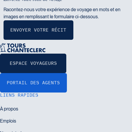
Maximum de 50 MO
Racontez-nous votre expérience de voyage en mots et en
Consentement
images en remplissant le formulaire ci-dessous.
En partageant mon expérience, je consens la cession
de mes droits d'auteur sur les photographies et texte et
j'accepte que ces informations puissent être utilisées à
des fins commerciales sur différentes plateformes (site
internet, réseaux sociaux, brochures, infolettre, etc.)
SOUMETTRE
LIENS RAPIDES