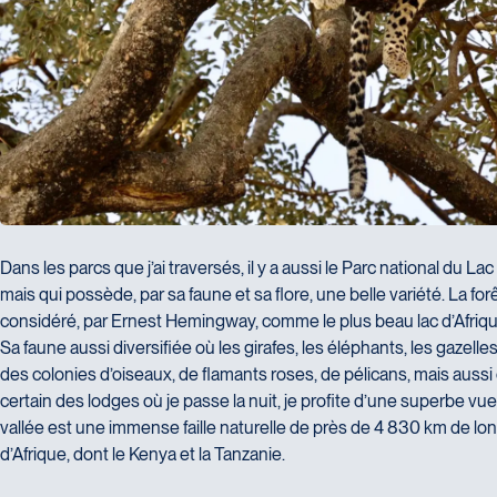
Dans les parcs que j’ai traversés, il y a aussi le Parc national du 
mais qui possède, par sa faune et sa flore, une belle variété. La forê
considéré, par Ernest Hemingway, comme le plus beau lac d’Afriqu
Sa faune aussi diversifiée où les girafes, les éléphants, les gazell
des colonies d’oiseaux, de flamants roses, de pélicans, mais aussi d
certain des lodges où je passe la nuit, je profite d’une superbe vue 
vallée est une immense faille naturelle de près de 4 830 km de lon
d’Afrique, dont le Kenya et la Tanzanie.