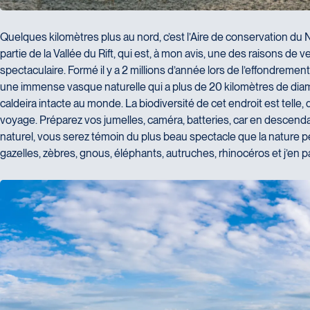
Quelques kilomètres plus au nord, c’est l’Aire de conservation du 
partie de la Vallée du Rift, qui est, à mon avis, une des raisons de 
spectaculaire. Formé il y a 2 millions d’année lors de l’effondreme
une immense vasque naturelle qui a plus de 20 kilomètres de diamè
caldeira intacte au monde. La biodiversité de cet endroit est telle, q
voyage. Préparez vos jumelles, caméra, batteries, car en descend
naturel, vous serez témoin du plus beau spectacle que la nature pe
gazelles, zèbres, gnous, éléphants, autruches, rhinocéros et j’en p