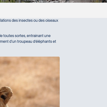
S
o
u
v
e
n
i
r
s
d
e
l
a
T
a
n
z
a
n
i
e
z Tours Chanteclerc
Nom complet
*
ature ?
Courriel
*
idulations des insectes ou des oiseaux
Numéro de téléphone
de toutes sortes, entrainant une
sement d’un troupeau d’éléphants et
Message
*
 vos images et/ou votre texte (format Word ou PDF) - Maximum 