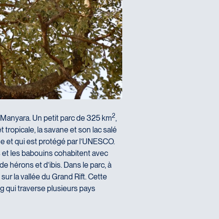
2
Lac Manyara. Un petit parc de 325 km
,
t tropicale, la savane et son lac salé
e et qui est protégé par l’UNESCO.
es et les babouins cohabitent avec
e hérons et d’ibis. Dans le parc, à
sur la vallée du Grand Rift. Cette
g qui traverse plusieurs pays