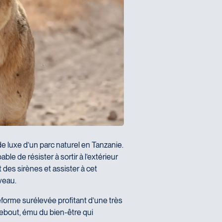
Consentement
de mes droits d'auteur sur les photographies et texte et j'accepte 
 différentes plateformes (site internet, réseaux sociaux, brochures, 
SOUMETTRE
e luxe d’un parc naturel en Tanzanie.
le de résister à sortir à l’extérieur
 des sirènes et assister à cet
veau.
eforme surélevée profitant d’une très
 debout, ému du bien-être qui