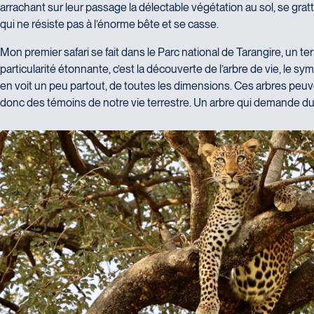
arrachant sur leur passage la délectable végétation au sol, se gratt
qui ne résiste pas à l’énorme bête et se casse.
Mon premier safari se fait dans le Parc national de Tarangire, un te
particularité étonnante, c’est la découverte de l’arbre de vie, le 
en voit un peu partout, de toutes les dimensions. Ces arbres peuve
donc des témoins de notre vie terrestre. Un arbre qui demande du 