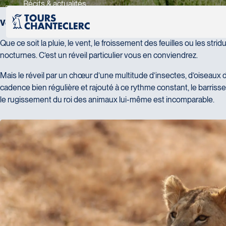
Récits & actualités
Récit de voyage par Sylvain Ouellet, délégué commercial che
Vous êtes-vous déjà réveillé en pleine nuit par les sons de la n
Que ce soit la pluie, le vent, le froissement des feuilles ou les str
nocturnes. C’est un réveil particulier vous en conviendrez.
Mais le réveil par un chœur d’une multitude d’insectes, d’oiseaux 
cadence bien régulière et rajouté à ce rythme constant, le barris
le rugissement du roi des animaux lui-même est incomparable.
Ajoutez