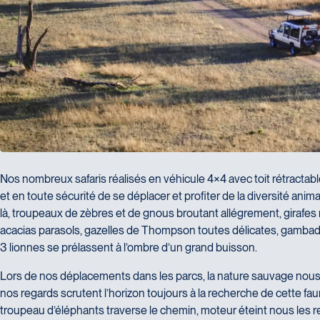
Nos nombreux safaris réalisés en véhicule 4×4 avec toit rétractab
et en toute sécurité de se déplacer et profiter de la diversité anima
là, troupeaux de zèbres et de gnous broutant allégrement, girafes 
acacias parasols, gazelles de Thompson toutes délicates, gambad
3 lionnes se prélassent à l’ombre d’un grand buisson.
Lors de nos déplacements dans les parcs, la nature sauvage nous 
nos regards scrutent l’horizon toujours à la recherche de cette 
troupeau d’éléphants traverse le chemin, moteur éteint nous les 