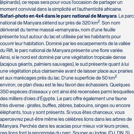
(épinards), ce repas sera pour vous l’occasion de partager un
moment convivial dans la simplicité et l’authenticité africaine.
Safari-photo en 4x4 dans le parc national de Manyara
. Le parc
2
national de Manyara s’étend sur près de 320 km
. Son nom
dériverait du terme massaï «emanyara», nom d’une feuille
présente tout autour du lac et utilisée par les habitants pour
couvrir leur habitation. Dominé par les escarpements de la vallée
du Rift, le parc national de Manyara présente une flore variée.
Ainsi, si le nord est dominé par une végétation tropicale dense
(acajous géants, palmiers sauvages), le sud présente quant à lui
une végétation plus clairsemée avant de laisser place aux prairies
2
et aux marécages près du lac. D’une superficie de 50 km
environ, ce plan d’eau est le lieu favori des échassiers. Quelques
350 espèces d’oiseaux y ont ainsi été recensées parmi lesquelles
des milliers d’oies d’Égypte. Le parc offre également une faune
très diverse : girafes, buffles, zèbres, babouins, singes ou encore
éléphants, tous y sont présents. Si vous êtes chanceux, vous
apercevrez peut-être même les célèbres lions dans les arbres de
Manyara. Perchés dans les acacias pour mieux voir leurs proies,
ces lions font la renommée du parc. Souper au lodge. (DJ, DN, S)