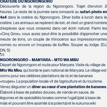
CRATÈRE DU NGORONGORO
Découverte de la région du Ngorongoro. Trajet d’environ 2
heures. Le reste de la journée sera consacré au
safari-photo en
4x4
dans le cratère du Ngorongoro. Dîner boîte à lunch dans le
cratère. Les animaux se repèrent de loin, et c’est un grand nombre
d’espèces que vous croiserez dans cet écrin naturel. Parmi les
«Cinq Gros», vous aurez peut-être la possibilité d’approcher une
meute de lions, un couple de rhinocéros aux impressionnantes
cornes ou encore un troupeau de buffles. Souper au lodge. (DJ,
DN, S)
10
NGORONGORO – MANYARA – MTO WA MBU
Départ de Ngorongoro et route pour Manyara. Visite du village de
Mto Wa Mbu
, qui borde le parc national de Manyara. Le village est
connu pour ses célèbres plantations de riz et de bananes
«rouges». La population locale vit de l’agriculture et du tourisme.
Venez déguster un
dîner au cœur d’une plantation de bananes
.
Élaboré à base de patates douces, de viande en sauce, de
légumes et de spécialités locales comme l’ugali (plat à base de
maïs et pouvant être assimilé à la polenta) et le sukuma wiki