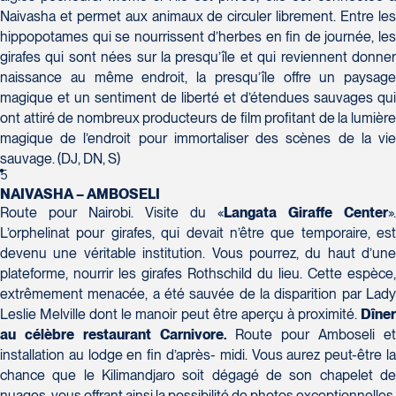
Naivasha et permet aux animaux de circuler librement. Entre les
Voyages Action
hippopotames qui se nourrissent d’herbes en fin de journée, les
230 Boulevard Sir-Wilfrid-Laurier
girafes qui sont nées sur la presqu’île et qui reviennent donner
Beloeil
naissance au même endroit, la presqu’île offre un paysage
Voyages CAA Place de la Cité
J3G 4G7
magique et un sentiment de liberté et d’étendues sauvages qui
2600 Boulevard Laurier #133, Place de la
Tél :
450-464-0363 / 1-800-331-0363
ont attiré de nombreux producteurs de film profitant de la lumière
Cité
magique de l’endroit pour immortaliser des scènes de la vie
Québec
sauvage. (DJ, DN, S)
G1V 4T3
5
Tél :
418-653-9200 / 1-844-869-2439
NAIVASHA – AMBOSELI
Route pour Nairobi. Visite du «
Langata Giraffe Center
».
L’orphelinat pour girafes, qui devait n’être que temporaire, est
Voyages Boislard Poirier
devenu une véritable institution. Vous pourrez, du haut d’une
2840 Boulevard Laframboise
plateforme, nourrir les girafes Rothschild du lieu. Cette espèce,
Saint-Hyacinthe
extrêmement menacée, a été sauvée de la disparition par Lady
J2S 4Z1
Leslie Melville dont le manoir peut être aperçu à proximité.
Dîner
Voyages CAA Québec
Tél :
450-774-6436 / 1-800-561-2967
au célèbre restaurant Carnivore
.
Route pour Amboseli e
500 rue Bouvier - Suite 202
installation au lodge en fin d’après- midi. Vous aurez peut-être la
Québec
chance que le Kilimandjaro soit dégagé de son chapelet de
G2J 1E3
nuages, vous offrant ainsi la possibilité de photos exceptionnelles.