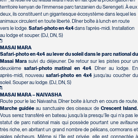
H7T 1C8
Club Voyages Orientation
territoire kenyan de l’immense parc tanzanien du Serengeti. À eux
Tél :
450-688-6211 / 1-888-682-8616
1001 Boulevard de Montarville - local 39
deux, ils constituent un gigantesque écosystème dans lequel les
Boucherville
animaux circulent en toute liberté. Dîner boîte à lunch en route
La Forfaiterie Voyages
Voyages Nouveau-Monde
J4B 6P5
vers le lodge.
Safari-photo en 4x4
dans l’après-midi. Installation
5401 Boulevard Des Galeries - Local 104
420 Boulevard Manseau
Tél :
450-655-1855 / 1-866-655-5736
Voyages des Laurentides
au lodge et souper. (DJ, DN, S)
(porte H)
Joliette
939 Boulevard Albiny-Paquette
3
SOUMETTRE
Québec
J6E 3E1
MASAI MARA
Mont-Laurier
G2K 1N4
Tél :
450-755-5557 / 1-877-751-5557
Safari-photo en 4x4 au lever du soleil dans le parc national du
J9L 3J1
Tél :
418-652-2400 / 1-888-848-1518
Masai Mara
suivi du déjeuner. De retour sur les pistes pour u
Tél :
819-623-2511 / 1-866-385-2511
deuxième
safari-photo matinal en 4x4
. Dîner au lodge. En
Club Voyages Princesse
après-midi, nouveau
safari-photo en 4x4
jusqu’au coucher du
686 rue Principale
soleil. Souper au lodge. (DJ, DN, S)
4
Granby
MASAI MARA – NAIVASHA
Voyages Terre et Monde
J2G 2Y4
Route pour le lac Naivasha. Dîner boite à lunch en cours de route.
Le Voyagiste de Québec
1460 Chemin Gascon
Tél :
450-372-4444
Marche guidée
au sanctuaire des oiseaux de
Crescent Island
.
3229 Chemin des Quatre-Bourgeois -
Terrebonne
Vous serez transféré en bateau jusqu’à la presqu’île qui n’a pas le
Suite 120QuébecG1W 0C1
J6X 2Z5
statut de parc national mais qui possède pourtant une avifaune
Tél :
418-977-4080 / 1-877-977-4080
Tél :
450-964-3574
très riche, en abritant un grand nombre de pélicans, cormorans et
aigles pêcheurs. Même si l’île est privée, elle est connectée à