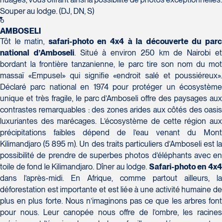
Tél :
418-624-8222 / 1-844-869-2439
Souper au lodge. (DJ, DN, S)
6
Voyages CAA Brossard
AMBOSELI
8940 Boulevard Leduc - Bureau 20
Tôt le matin,
safari-photo en 4x4 à la découverte du par
Brossard
national d’Amboseli
. Situé à environ 250 km de Nairobi e
J4Y 0G4
bordant la frontière tanzanienne, le parc tire son nom du mot
Voyages Émotions
Tél :
450-465-0620 / 1-844-869-2439
massaï «Empusel» qui signifie «endroit salé et poussiéreux».
2 rue Pleau
Déclaré parc national en 1974 pour protéger un écosystème
Pont-Rouge
unique et très fragile, le parc d’Amboseli offre des paysages aux
G3H 2G2
contrastes remarquables : des zones arides aux côtés des oasis
Tél :
418-873-4515
luxuriantes des marécages. L’écosystème de cette région aux
précipitations faibles dépend de l’eau venant du Mont
Voyages Granby
Kilimandjaro (5 895 m). Un des traits particuliers d’Amboseli est la
possibilité de prendre de superbes photos d’éléphants avec en
157 rue Principale
toile de fond le Kilimandjaro. Dîner au lodge.
Safari-photo en 4x
Granby
dans l’après-midi. En Afrique, comme partout ailleurs, la
J2G 2V5
Voyages Laurier du Vallon - Siège
déforestation est importante et est liée à une activité humaine de
Tél :
450-372-3624 / 1-800-361-0447
social
plus en plus forte. Nous n’imaginons pas ce que les arbres font
pour nous. Leur canopée nous offre de l’ombre, les racines
2700 Boulevard Laurier - Édifice