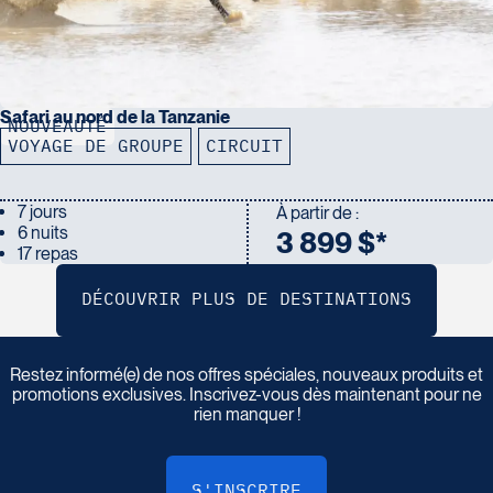
Safari au nord de la Tanzanie
NOUVEAUTÉ
VOYAGE DE GROUPE
CIRCUIT
7 jours
À partir de :
6 nuits
3 899 $*
17 repas
I
n
s
c
r
i
v
e
z
-
v
o
u
s
à
n
o
t
r
e
i
n
f
o
l
e
t
t
r
e
Restez informé(e) de nos offres spéciales, nouveaux produits et
promotions exclusives. Inscrivez-vous dès maintenant pour ne
rien manquer !