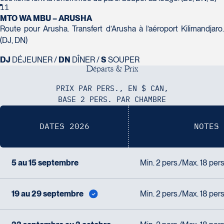
11
MTO WA MBU – ARUSHA
Route pour Arusha. Transfert d’Arusha à l’aéroport Kilimandjaro.
(DJ, DN)
DJ
DÉJEUNER /
DN
DÎNER /
S
SOUPER
D
é
p
a
r
t
s
&
P
r
i
x
PRIX PAR PERS., EN $ CAN,
BASE 2 PERS. PAR CHAMBRE
DATES 2026
NOTES
5 au 15 septembre
Min. 2 pers./Max. 18 per
19 au 29 septembre
Min. 2 pers./Max. 18 per