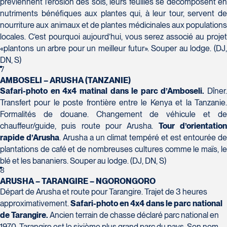
préviennent l’érosion des sols, leurs feuilles se décomposent en
Champlain, bureau 5000
nutriments bénéfiques aux plantes qui, à leur tour, servent de
Québec
nourriture aux animaux et de plantes médicinales aux populations
G1V 4K5
locales. C’est pourquoi aujourd’hui, vous serez associé au projet
Tél :
418-653-1882 / 1-800-640-1882
Voyages Jean-Pierre
«plantons un arbre pour un meilleur futur». Souper au lodge. (DJ,
2152 Boulevard Lapinière - Suite 104
DN, S)
Brossard
7
J4W 1L9
AMBOSELI – ARUSHA (TANZANIE)
Tél :
450-671-6654 / 1-888-461-6654
Safari-photo en 4x4 matinal dans le parc d’Amboseli.
Dîner.
Transfert pour le poste frontière entre le Kenya et la Tanzanie.
Voyages Paradis
Formalités de douane. Changement de véhicule et de
2500 rue Beaurevoir, local 340
chauffeur/guide, puis route pour Arusha.
Tour d’orientatio
Québec
rapide d’Arusha
. Arusha a un climat tempéré et est entourée de
G2C 0M4
plantations de café et de nombreuses cultures comme le maïs, le
Tél :
418-659-6650
Voyages Tourbec Lapointe
blé et les bananiers. Souper au lodge. (DJ, DN, S)
1000 Boulevard Monseigneur Langlois -
8
ARUSHA – TARANGIRE – NGORONGORO
Local 150
Départ de Arusha et route pour Tarangire. Trajet de 3 heures
Salaberry-de-Valleyfield
approximativement.
Safari-photo en 4x4 dans le parc national
J6S 0J7
de Tarangire.
Ancien terrain de chasse déclaré parc national en
Tél :
450-373-1475
1970, Tarangire est le sixième plus grand parc du pays. Son nom