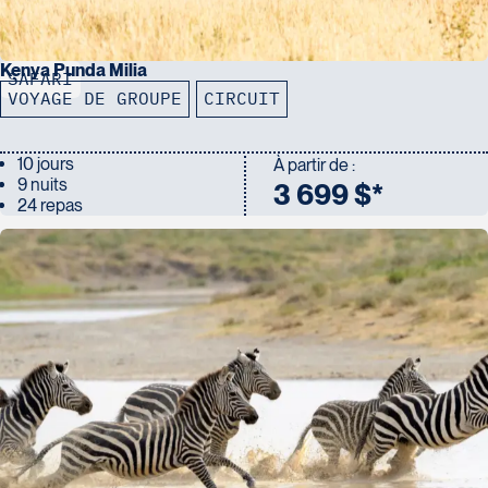
Kenya Punda Milia
SAFARI
VOYAGE DE GROUPE
CIRCUIT
10 jours
À partir de :
9 nuits
3 699 $*
24 repas