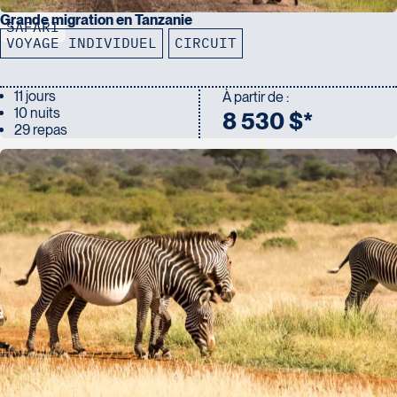
Grande migration en Tanzanie
SAFARI
VOYAGE INDIVIDUEL
CIRCUIT
11 jours
À partir de :
10 nuits
8 530 $*
29 repas