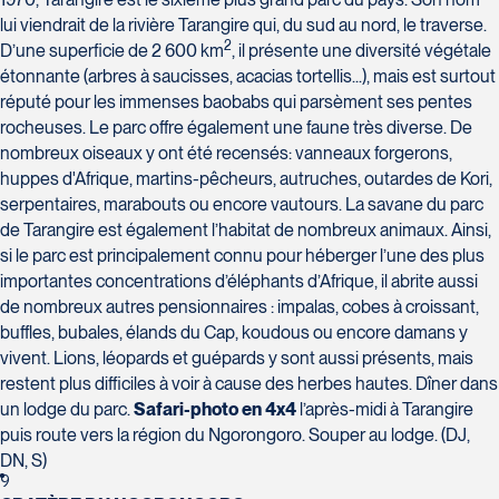
Voyages Plein Soleil
lui viendrait de la rivière Tarangire qui, du sud au nord, le traverse.
4100 Boulevard de l'Auvergne - Suite 108
2
D’une superficie de 2 600 km
, il présente une diversité végétale
Québec
étonnante (arbres à saucisses, acacias tortellis...), mais est surtout
G2C 1T8
réputé pour les immenses baobabs qui parsèment ses pentes
Tél :
418-847-1023 / 1-888-686-0049
rocheuses. Le parc offre également une faune très diverse. De
Voyages Transat St-Bruno
nombreux oiseaux y ont été recensés: vanneaux forgerons,
117 Boulevard Les Promenades -
huppes d'Afrique, martins-pêcheurs, autruches, outardes de Kori,
Promenades St-Bruno
serpentaires, marabouts ou encore vautours. La savane du parc
Saint-Bruno-de-Montarville
de Tarangire est également l’habitat de nombreux animaux. Ainsi,
J3V 5K2
si le parc est principalement connu pour héberger l’une des plus
Voyages Thomassin St-Hilaire
Tél :
450-441-1220 / 1-833-487-9323
importantes concentrations d’éléphants d’Afrique, il abrite aussi
1100 Boulevard de La Chaudière #129
de nombreux autres pensionnaires : impalas, cobes à croissant,
Québec
buffles, bubales, élands du Cap, koudous ou encore damans y
G1Y 0A1
vivent. Lions, léopards et guépards y sont aussi présents, mais
Tél :
418-948-8488
restent plus difficiles à voir à cause des herbes hautes. Dîner dans
un lodge du parc.
Safari-photo en 4x4
l’après-midi à Tarangire
puis route vers la région du Ngorongoro. Souper au lodge. (DJ,
DN, S)
9