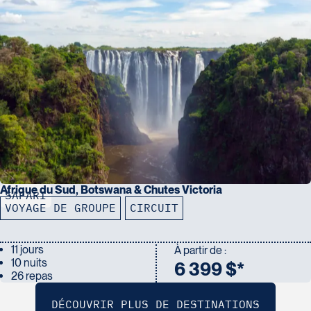
Afrique du Sud, Botswana & Chutes Victoria
SAFARI
VOYAGE DE GROUPE
CIRCUIT
11 jours
À partir de :
10 nuits
6 399 $*
26 repas