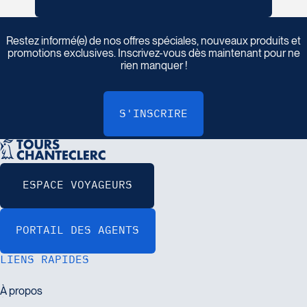
I
n
s
c
r
i
v
e
z
-
v
o
u
s
à
n
o
t
r
e
i
n
f
o
l
e
t
t
r
e
Restez informé(e) de nos offres spéciales, nouveaux produits et
promotions exclusives. Inscrivez-vous dès maintenant pour ne
rien manquer !
LIENS RAPIDES