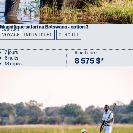
Magnifique safari au Botswana - option 3
SAFARI
VOYAGE INDIVIDUEL
CIRCUIT
7 jours
À partir de :
6 nuits
8 575 $*
18 repas