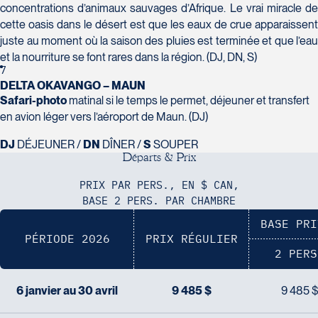
Tél :
418-624-8222 / 1-844-869-2439
concentrations d’animaux sauvages d’Afrique. Le vrai miracle de
cette oasis dans le désert est que les eaux de crue apparaissent
Voyages CAA Brossard
juste au moment où la saison des pluies est terminée et que l’eau
8940 Boulevard Leduc - Bureau 20
et la nourriture se font rares dans la région. (DJ, DN, S)
7
Brossard
DELTA OKAVANGO – MAUN
J4Y 0G4
Safari-photo
matinal si le temps le permet, déjeuner et transfert
Voyages Émotions
Tél :
450-465-0620 / 1-844-869-2439
en avion léger vers l’aéroport de Maun. (DJ)
2 rue Pleau
Pont-Rouge
DJ
DÉJEUNER /
DN
DÎNER /
S
SOUPER
G3H 2G2
D
é
p
a
r
t
s
&
P
r
i
x
Tél :
418-873-4515
PRIX PAR PERS., EN $ CAN,
BASE 2 PERS. PAR CHAMBRE
Voyages Granby
157 rue Principale
BASE PRI
Granby
PÉRIODE 2026
PRIX RÉGULIER
2 PERS
J2G 2V5
Voyages Laurier du Vallon - Siège
Tél :
450-372-3624 / 1-800-361-0447
social
6 janvier au 30 avril
9 485 $
9 485 
2700 Boulevard Laurier - Édifice