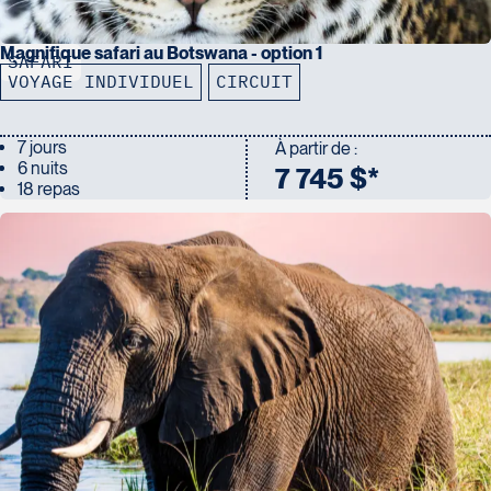
Magnifique safari au Botswana - option 1
SAFARI
VOYAGE INDIVIDUEL
CIRCUIT
7 jours
À partir de :
6 nuits
7 745 $*
18 repas