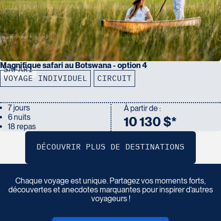
Magnifique safari au Botswana - option 4
SAFARI
VOYAGE INDIVIDUEL
CIRCUIT
7 jours
À partir de :
6 nuits
10 130 $*
18 repas
P
a
r
t
a
g
e
z
v
o
t
r
e
r
é
c
i
t
d
e
v
o
y
a
g
e
Chaque voyage est unique. Partagez vos moments forts,
découvertes et anecdotes marquantes pour inspirer d’autres
voyageurs !