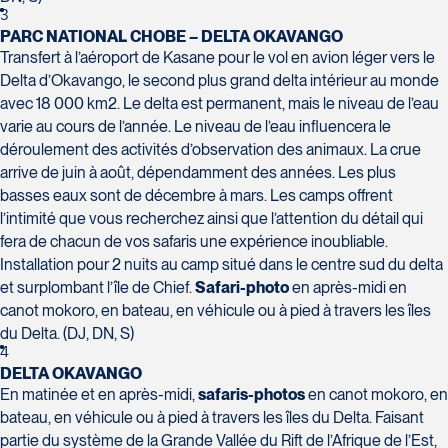
H7T 1C8
Club Voyages Orientation
3
Tél :
450-688-6211 / 1-888-682-8616
1001 Boulevard de Montarville - local 39
PARC NATIONAL CHOBE – DELTA OKAVANGO
Boucherville
Transfert à l’aéroport de Kasane pour le vol en avion léger vers le
La Forfaiterie Voyages
Voyages Nouveau-Monde
J4B 6P5
Delta d’Okavango, le second plus grand delta intérieur au monde
5401 Boulevard Des Galeries - Local 104
420 Boulevard Manseau
Tél :
450-655-1855 / 1-866-655-5736
avec 18 000 km2. Le delta est permanent, mais le niveau de l’eau
(porte H)
Joliette
varie au cours de l’année. Le niveau de l’eau influencera le
Voyages des Laurentides
SOUMETTRE
Québec
J6E 3E1
déroulement des activités d’observation des animaux. La crue
939 Boulevard Albiny-Paquette
G2K 1N4
Tél :
450-755-5557 / 1-877-751-5557
arrive de juin à août, dépendamment des années. Les plus
Mont-Laurier
Tél :
418-652-2400 / 1-888-848-1518
basses eaux sont de décembre à mars. Les camps offrent
J9L 3J1
l’intimité que vous recherchez ainsi que l’attention du détail qui
Tél :
819-623-2511 / 1-866-385-2511
fera de chacun de vos safaris une expérience inoubliable.
Club Voyages Princesse
Installation pour 2 nuits au camp situé dans le centre sud du delta
686 rue Principale
et surplombant l’île de Chief.
Safari-photo
en après-midi en
Granby
Voyages Terre et Monde
canot mokoro, en bateau, en véhicule ou à pied à travers les îles
J2G 2Y4
Le Voyagiste de Québec
du Delta. (DJ, DN, S)
1460 Chemin Gascon
Tél :
450-372-4444
4
3229 Chemin des Quatre-Bourgeois -
Terrebonne
DELTA OKAVANGO
Suite 120QuébecG1W 0C1
J6X 2Z5
En matinée et en après-midi,
safaris-photos
en canot mokoro, en
Tél :
418-977-4080 / 1-877-977-4080
Tél :
450-964-3574
bateau, en véhicule ou à pied à travers les îles du Delta. Faisant
partie du système de la Grande Vallée du Rift de l’Afrique de l’Est,