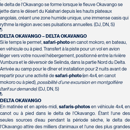
le delta de l’Okavango se forme lorsque le fleuve Okavango se
Voyages Action
jette dans le désert du Kalahari depuis les hauts plateaux
230 Boulevard Sir-Wilfrid-Laurier
angolais, créant une zone humide unique, une immense oasis qui
Beloeil
rythme la région avec ses pulsations annuelles. (DJ, DN, S)
Voyages CAA Place de la Cité
J3G 4G7
5
2600 Boulevard Laurier #133, Place de
DELTA OKAVANGO – DELTA OKAVANGO
Tél :
450-464-0363 / 1-800-331-0363
la Cité
Si le temps le permet,
safari-photo
en canot mokoro, en bateau,
en véhicule ou à pied. Transfert à la piste pour un vol en avion
Québec
léger vers votre nouvel hébergement, positionné entre la rivière
G1V 4T3
Vumbura et le déversoir de Selinda, dans la partie Nord du Delta.
Tél :
418-653-9200 / 1-844-869-2439
Arrivée au camp pour le dîner et installation pour 2 nuits avant de
repartir pour une activité de
safari-photo
(en 4x4, en canot
Voyages Boislard Poirier
mokoro ou à pied),
possibilité d’une excursion en montgolfière
2840 Boulevard Laframboise
(tarif sur demande)
. (DJ, DN, S)
Saint-Hyacinthe
6
J2S 4Z1
DELTA OKAVANGO
Voyages CAA Québec
Tél :
450-774-6436 / 1-800-561-2967
En matinée et en après-midi,
safaris-photos
en véhicule 4x4, en
500 rue Bouvier - Suite 202
canot ou à pied dans le delta de l’Okavango. Étant l’une des
Québec
seules sources d’eau pendant la période sèche, le delta de
G2J 1E3
l’Okavango attire des milliers d’animaux et l’une des plus grandes