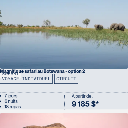
Magnifique safari au Botswana - option 2
SAFARI
VOYAGE INDIVIDUEL
CIRCUIT
7 jours
À partir de :
6 nuits
9 185 $*
18 repas