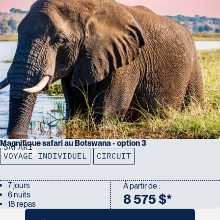
Magnifique safari au Botswana - option 3
SAFARI
VOYAGE INDIVIDUEL
CIRCUIT
7 jours
À partir de :
6 nuits
8 575 $*
18 repas