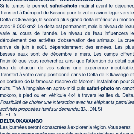
H7T 1C8
Club Voyages Orientation
Si le temps le permet,
safari-photo
matinal avant le déjeuner
Tél :
450-688-6211 / 1-888-682-8616
1001 Boulevard de Montarville - local 39
Transfert à l’aéroport de Kasane pour le vol en avion léger vers le
Boucherville
Delta d’Okavango, le second plus grand delta intérieur au monde
La Forfaiterie Voyages
Voyages Nouveau-Monde
J4B 6P5
avec 18 000 km2. Le delta est permanent, mais le niveau de l’eau
5401 Boulevard Des Galeries - Local 104
420 Boulevard Manseau
Tél :
450-655-1855 / 1-866-655-5736
varie au cours de l’année. Le niveau de l’eau influencera le
(porte H)
Joliette
Voyages des Laurentides
déroulement des activités d’observation des animaux. La crue
SOUMETTRE
Québec
J6E 3E1
939 Boulevard Albiny-Paquette
arrive de juin à août, dépendamment des années. Les plus
G2K 1N4
Tél :
450-755-5557 / 1-877-751-5557
Mont-Laurier
basses eaux sont de décembre à mars. Les camps offrent
Tél :
418-652-2400 / 1-888-848-1518
l’intimité que vous recherchez ainsi que l’attention du détail qui
J9L 3J1
fera de chacun de vos safaris une expérience inoubliable.
Tél :
819-623-2511 / 1-866-385-2511
Club Voyages Princesse
Transfert à votre camp positionné dans le Delta de l’Okavango et
686 rue Principale
en bordure de la fameuse réserve de Moremi. Installation pour 3
Granby
nuits. Thé à l’anglaise en après-midi puis
safari-photo
en canot
Voyages Terre et Monde
J2G 2Y4
mokoro, à pied ou en véhicule 4x4 à travers les îles du Delta.
Le Voyagiste de Québec
1460 Chemin Gascon
Tél :
450-372-4444
Possibilité de choisir une interaction avec les éléphants parmi les
3229 Chemin des Quatre-Bourgeois -
Terrebonne
activités proposées (tarif sur demande)
. (DJ, DN, S)
Suite 120QuébecG1W 0C1
J6X 2Z5
5
ET
6
DELTA OKAVANGO
Tél :
418-977-4080 / 1-877-977-4080
Tél :
450-964-3574
Les journées seront consacrées à explorer la région. Vous serez