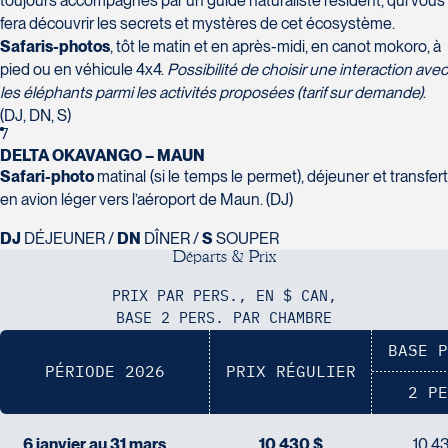
toujours accompagnés par un guide naturaliste résident, qui vous
fera découvrir les secrets et mystères de cet écosystème.
Voyages Action
Safaris-photos
, tôt le matin et en après-midi, en canot mokoro, à
230 Boulevard Sir-Wilfrid-Laurier
pied ou en véhicule 4x4.
Possibilité de choisir une interaction avec
Beloeil
les éléphants parmi les activités proposées (tarif sur demande)
.
Voyages CAA Place de la Cité
J3G 4G7
(DJ, DN, S)
2600 Boulevard Laurier #133, Place de
Tél :
450-464-0363 / 1-800-331-0363
7
la Cité
DELTA OKAVANGO – MAUN
Québec
Safari-photo
matinal (si le temps le permet), déjeuner et transfert
G1V 4T3
en avion léger vers l’aéroport de Maun. (DJ)
Tél :
418-653-9200 / 1-844-869-2439
DJ
DÉJEUNER /
DN
DÎNER /
S
SOUPER
D
é
p
a
r
t
s
&
P
r
i
x
Voyages Boislard Poirier
2840 Boulevard Laframboise
PRIX PAR PERS., EN $ CAN,
Saint-Hyacinthe
BASE 2 PERS. PAR CHAMBRE
J2S 4Z1
BASE P
Voyages CAA Québec
Tél :
450-774-6436 / 1-800-561-2967
PÉRIODE 2026
PRIX RÉGULIER
500 rue Bouvier - Suite 202
2 PE
Québec
G2J 1E3
6 janvier au 31 mars
10 430 $
10 4