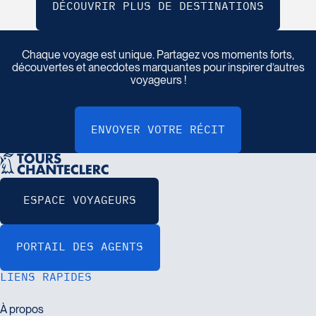
P
a
r
t
a
g
e
z
v
o
t
r
e
r
é
c
i
t
d
e
v
o
y
a
g
e
Chaque voyage est unique. Partagez vos moments forts,
découvertes et anecdotes marquantes pour inspirer d’autres
voyageurs !
LIENS RAPIDES