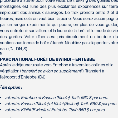
procédure à suivre pour votre visite. Le trekking des gorilles des
montagnes est l’une des plus excitantes expériences sur terre
Voyages Action
impliquant des animaux sauvages. Le trek prendra entre 2 et 6
230 Boulevard Sir-Wilfrid-Laurier
heures, mais cela en vaut bien la peine. Vous serez accompagné
Beloeil
par un ranger expérimenté qui pourra, en plus de vous guider,
Voyages CAA Place de la Cité
J3G 4G7
vous entretenir sur la flore et la faune de la forêt et le mode de vie
2600 Boulevard Laurier #133, Place de la
Tél :
450-464-0363 / 1-800-331-0363
des gorilles. Votre dîner sera pris directement en bordure du
Cité
sentier sous forme de boîte à lunch. N’oubliez pas d’apporter votre
Québec
eau. (DJ, DN, S)
G1V 4T3
5
Tél :
418-653-9200 / 1-844-869-2439
PARC NATIONAL FORÊT DE BWINDI – ENTEBBE
Après le déjeuner, route vers Entebbe à travers les collines et la
Voyages Boislard Poirier
†
végétation (
transfert en avion en supplément
). Transfert à
2840 Boulevard Laframboise
l’aéroport d’Entebbe. (DJ)
Saint-Hyacinthe
†
En option :
J2S 4Z1
Voyages CAA Québec
Tél :
450-774-6436 / 1-800-561-2967
vol entre Entebbe et Kasese (Kibale). Tarif : 660 $ par pers.
500 rue Bouvier - Suite 202
vol entre Kasese (Kibale) et Kihihi (Bwindi). Tarif : 660 $ par pers.
Québec
vol entre Kihihi (Bwindi) et Entebbe. Tarif : 660 $ par pers.
G2J 1E3