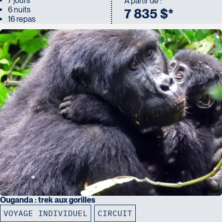
7 jours
À partir de :
6 nuits
7 835 $*
16 repas
Ouganda : trek aux gorilles
VOYAGE INDIVIDUEL
CIRCUIT