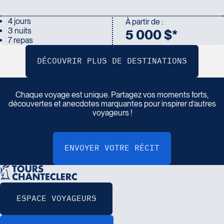
4 jours
À partir de :
3 nuits
5 000 $*
7 repas
P
a
r
t
a
g
e
z
v
o
t
r
e
r
é
c
i
t
d
e
v
o
y
a
g
e
Chaque voyage est unique. Partagez vos moments forts,
découvertes et anecdotes marquantes pour inspirer d’autres
voyageurs !