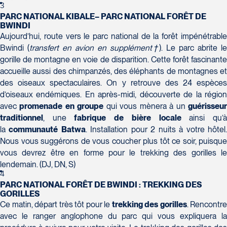
H7T 1C8
Club Voyages Orientation
3
Tél :
450-688-6211 / 1-888-682-8616
1001 Boulevard de Montarville - local 39
PARC NATIONAL KIBALE– PARC NATIONAL FORÊT DE
BWINDI
Boucherville
Aujourd’hui, route vers le parc national de la forêt impénétrable
La Forfaiterie Voyages
Voyages Nouveau-Monde
J4B 6P5
Bwindi (
transfert en avion
en supplément†
). Le parc abrite l
5401 Boulevard Des Galeries - Local 104
420 Boulevard Manseau
Tél :
450-655-1855 / 1-866-655-5736
Voyages des Laurentides
gorille de montagne en voie de disparition. Cette forêt fascinante
(porte H)
Joliette
939 Boulevard Albiny-Paquette
accueille aussi des chimpanzés, des éléphants de montagnes et
SOUMETTR
Québec
J6E 3E1
Mont-Laurier
des oiseaux spectaculaires. On y retrouve des 24 espèces
G2K 1N4
Tél :
450-755-5557 / 1-877-751-5557
J9L 3J1
d’oiseaux endémiques. En après-midi, découverte de la région
Tél :
418-652-2400 / 1-888-848-1518
Tél :
819-623-2511 / 1-866-385-2511
avec
promenade en groupe
qui vous mènera à un
guérisseu
traditionnel
, une
fabrique de bière locale
ainsi qu’
Club Voyages Princesse
la
communauté Batwa
. Installation pour 2 nuits à votre hôtel
686 rue Principale
Nous vous suggérons de vous coucher plus tôt ce soir, puisque
Granby
vous devrez être en forme pour le trekking des gorilles le
Voyages Terre et Monde
J2G 2Y4
lendemain. (DJ, DN, S)
Le Voyagiste de Québec
1460 Chemin Gascon
Tél :
450-372-4444
4
3229 Chemin des Quatre-Bourgeois -
Terrebonne
PARC NATIONAL FORÊT DE BWINDI : TREKKING DES
Suite 120QuébecG1W 0C1
J6X 2Z5
GORILLES
Ce matin, départ très tôt pour le
trekking des
gorilles
. Rencontre
Tél :
418-977-4080 / 1-877-977-4080
Tél :
450-964-3574
avec le ranger anglophone du parc qui vous expliquera la