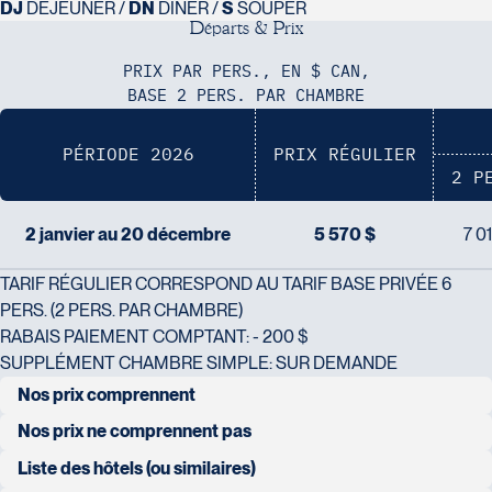
Tél :
418-624-8222 / 1-844-869-2439
DJ
DÉJEUNER /
DN
DÎNER /
S
SOUPER
D
é
p
a
r
t
s
&
P
r
i
x
Voyages CAA Brossard
PRIX PAR PERS., EN $ CAN,
8940 Boulevard Leduc - Bureau 20
BASE 2 PERS. PAR CHAMBRE
Brossard
J4Y 0G4
PÉRIODE 2026
PRIX RÉGULIER
Voyages Émotions
Tél :
450-465-0620 / 1-844-869-2439
2 P
2 rue Pleau
Pont-Rouge
2 janvier au 20 décembre
5 570 $
7 0
G3H 2G2
Tél :
418-873-4515
TARIF RÉGULIER CORRESPOND AU TARIF BASE PRIVÉE 6
PERS. (2 PERS. PAR CHAMBRE)
Voyages Granby
RABAIS PAIEMENT COMPTANT: - 200 $
157 rue Principale
SUPPLÉMENT CHAMBRE SIMPLE: SUR DEMANDE
Granby
Nos prix comprennent
J2G 2V5
Voyages Laurier du Vallon - Siège
Tél :
450-372-3624 / 1-800-361-0447
transfert en véhicule 2x4, safari en véhicule 4x4
Nos prix ne comprennent pas
social
transport aérien au départ du Québec
Liste des hôtels (ou similaires)
2700 Boulevard Laurier - Édifice
hébergement en occupation double en hôtels de catégorie 3